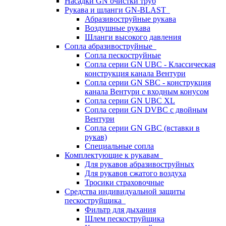
Насадки GN очистки труб
Рукава и шланги GN-BLAST
Абразивоструйные рукава
Воздушные рукава
Шланги высокого давления
Сопла абразивоструйные
Сопла пескоструйные
Сопла серии GN UBC - Классическая
конструкция канала Вентури
Сопла серии GN SBC - конструкция
канала Вентури c входным конусом
Сопла серии GN UBC XL
Сопла серии GN DVBC с двойным
Вентури
Сопла серии GN GBC (вставки в
рукав)
Специальные сопла
Комплектующие к рукавам
Для рукавов абразивоструйных
Для рукавов сжатого воздуха
Тросики страховочные
Средства индивидуальной защиты
пескоструйщика
Фильтр для дыхания
Шлем пескоструйщика