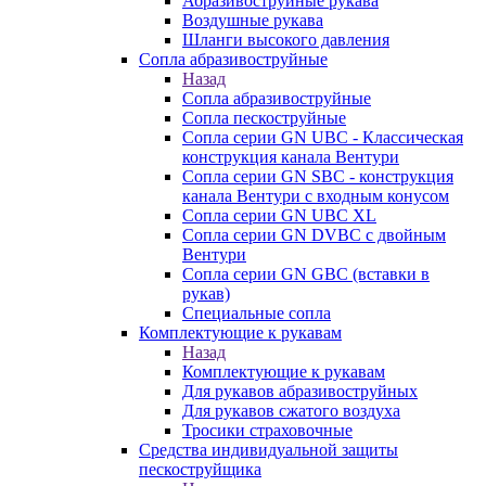
Абразивоструйные рукава
Воздушные рукава
Шланги высокого давления
Сопла абразивоструйные
Назад
Сопла абразивоструйные
Сопла пескоструйные
Сопла серии GN UBC - Классическая
конструкция канала Вентури
Сопла серии GN SBC - конструкция
канала Вентури c входным конусом
Сопла серии GN UBC XL
Сопла серии GN DVBC с двойным
Вентури
Сопла серии GN GBC (вставки в
рукав)
Специальные сопла
Комплектующие к рукавам
Назад
Комплектующие к рукавам
Для рукавов абразивоструйных
Для рукавов сжатого воздуха
Тросики страховочные
Средства индивидуальной защиты
пескоструйщика