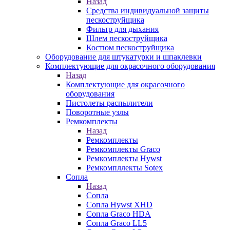
Назад
Средства индивидуальной защиты
пескоструйщика
Фильтр для дыхания
Шлем пескоструйщика
Костюм пескоструйщика
Оборудование для штукатурки и шпаклевки
Комплектующие для окрасочного оборудования
Назад
Комплектующие для окрасочного
оборудования
Пистолеты распылители
Поворотные узлы
Ремкомплекты
Назад
Ремкомплекты
Ремкомплекты Graco
Ремкомплекты Hywst
Ремкомпллекты Sotex
Сопла
Назад
Сопла
Сопла Hywst XHD
Сопла Graco HDA
Сопла Graco LL5