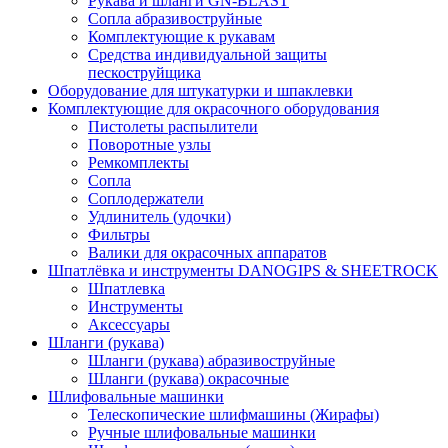
Рукава и шланги GN-BLAST
Сопла абразивоструйные
Комплектующие к рукавам
Средства индивидуальной защиты
пескоструйщика
Оборудование для штукатурки и шпаклевки
Комплектующие для окрасочного оборудования
Пистолеты распылители
Поворотные узлы
Ремкомплекты
Сопла
Соплодержатели
Удлинитель (удочки)
Фильтры
Валики для окрасочных аппаратов
Шпатлёвка и инструменты DANOGIPS & SHEETROCK
Шпатлевка
Инструменты
Аксессуары
Шланги (рукава)
Шланги (рукава) абразивоструйные
Шланги (рукава) окрасочные
Шлифовальные машинки
Телескопические шлифмашины (Жирафы)
Ручные шлифовальные машинки