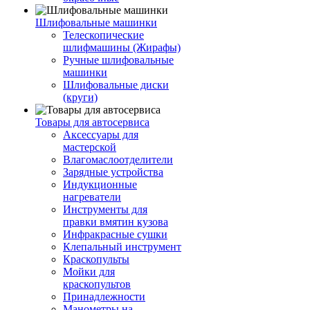
Шлифовальные машинки
Телескопические
шлифмашины (Жирафы)
Ручные шлифовальные
машинки
Шлифовальные диски
(круги)
Товары для автосервиса
Аксессуары для
мастерской
Влагомаслоотделители
Зарядные устройства
Индукционные
нагреватели
Инструменты для
правки вмятин кузова
Инфракрасные сушки
Клепальный инструмент
Краскопульты
Мойки для
краскопультов
Принадлежности
Манометры на