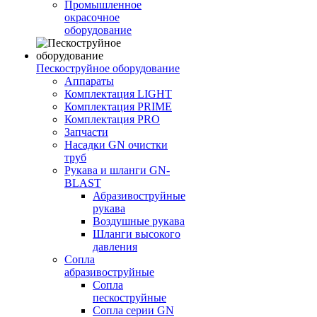
Промышленное
окрасочное
оборудование
Пескоструйное оборудование
Аппараты
Комплектация LIGHT
Комплектация PRIME
Комплектация PRO
Запчасти
Насадки GN очистки
труб
Рукава и шланги GN-
BLAST
Абразивоструйные
рукава
Воздушные рукава
Шланги высокого
давления
Сопла
абразивоструйные
Сопла
пескоструйные
Сопла серии GN