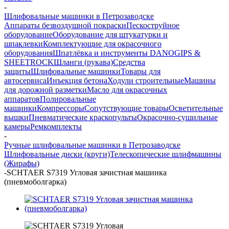
-
Шлифовальные машинки в Петрозаводске
Аппараты безвоздушной покраски
Пескоструйное
оборудование
Оборудование для штукатурки и
шпаклевки
Комплектующие для окрасочного
оборудования
Шпатлёвка и инструменты DANOGIPS &
SHEETROCK
Шланги (рукава)
Средства
защиты
Шлифовальные машинки
Товары для
автосервиса
Инъекция бетона
Ходули строительные
Машины
для дорожной разметки
Масло для окрасочных
аппаратов
Полировальные
машинки
Компрессоры
Сопутствующие товары
Осветительные
вышки
Пневматические краскопульты
Окрасочно-сушильные
камеры
Ремкомплекты
-
Ручные шлифовальные машинки в Петрозаводске
Шлифовальные диски (круги)
Телескопические шлифмашины
(Жирафы)
-
SCHTAER S7319 Угловая зачистная машинка
(пневмоболгарка)