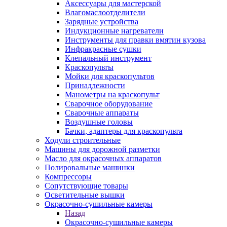
Аксессуары для мастерской
Влагомаслоотделители
Зарядные устройства
Индукционные нагреватели
Инструменты для правки вмятин кузова
Инфракрасные сушки
Клепальный инструмент
Краскопульты
Мойки для краскопультов
Принадлежности
Манометры на краскопульт
Сварочное оборудование
Сварочные аппараты
Воздушные головы
Бачки, адаптеры для краскопульта
Ходули строительные
Машины для дорожной разметки
Масло для окрасочных аппаратов
Полировальные машинки
Компрессоры
Сопутствующие товары
Осветительные вышки
Окрасочно-сушильные камеры
Назад
Окрасочно-сушильные камеры