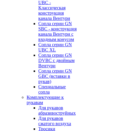
UBC -
Классическая
конструкция
канала Вентури
Сопла серии GN
SBC - конструкция
канала Вентури c
входным конусом
Сопла серии GN
UBC XL
Сопла серии GN
DVBC с двойным
Вентури
Сопла серии GN
GBC (вставки в
рукав)
Специальные
сопла
Комплектующие к
рукавам
Для рукавов
абразивоструйных
Для рукавов
сжатого воздуха
Тросики