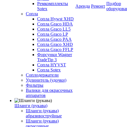
Ремкомпллекты
Подбор
Аренда
Ремонт
Sotex
оборудова
Сопла
Сопла Hywst XHD
Сопла Graco HDA
Сопла Graco LL5
Сопла Graco LP
Сопла Graco PAA
Сопла Graco XHD
Сопла Graco FFLP
Форсунки Wagner
TradeTip 3
Сопла HYVST
Сопла Sotex
Соплодержатели
Удлинитель (удочки)
Фильтры
Валики для окрасочных
аппаратов
Шланги (рукава)
Шланги (рукава)
абразивоструйные
Шланги (рукава)
окрасочные