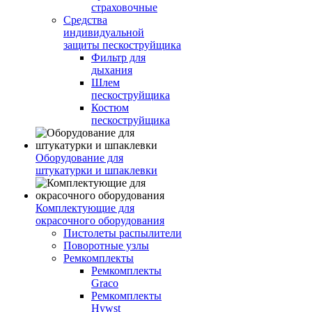
страховочные
Средства
индивидуальной
защиты пескоструйщика
Фильтр для
дыхания
Шлем
пескоструйщика
Костюм
пескоструйщика
Оборудование для
штукатурки и шпаклевки
Комплектующие для
окрасочного оборудования
Пистолеты распылители
Поворотные узлы
Ремкомплекты
Ремкомплекты
Graco
Ремкомплекты
Hywst