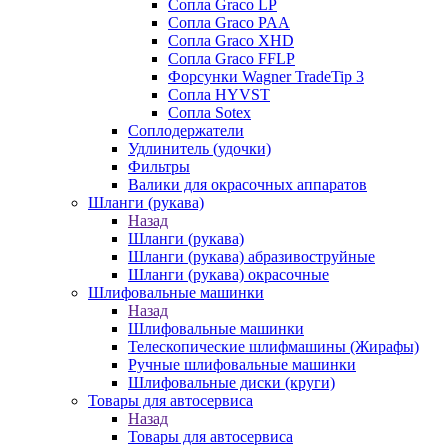
Сопла Graco LP
Сопла Graco PAA
Сопла Graco XHD
Сопла Graco FFLP
Форсунки Wagner TradeTip 3
Сопла HYVST
Сопла Sotex
Соплодержатели
Удлинитель (удочки)
Фильтры
Валики для окрасочных аппаратов
Шланги (рукава)
Назад
Шланги (рукава)
Шланги (рукава) абразивоструйные
Шланги (рукава) окрасочные
Шлифовальные машинки
Назад
Шлифовальные машинки
Телескопические шлифмашины (Жирафы)
Ручные шлифовальные машинки
Шлифовальные диски (круги)
Товары для автосервиса
Назад
Товары для автосервиса