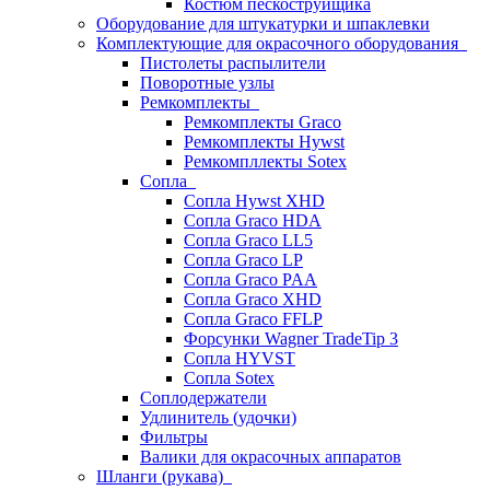
Костюм пескоструйщика
Оборудование для штукатурки и шпаклевки
Комплектующие для окрасочного оборудования
Пистолеты распылители
Поворотные узлы
Ремкомплекты
Ремкомплекты Graco
Ремкомплекты Hywst
Ремкомпллекты Sotex
Сопла
Сопла Hywst XHD
Сопла Graco HDA
Сопла Graco LL5
Сопла Graco LP
Сопла Graco PAA
Сопла Graco XHD
Сопла Graco FFLP
Форсунки Wagner TradeTip 3
Сопла HYVST
Сопла Sotex
Соплодержатели
Удлинитель (удочки)
Фильтры
Валики для окрасочных аппаратов
Шланги (рукава)