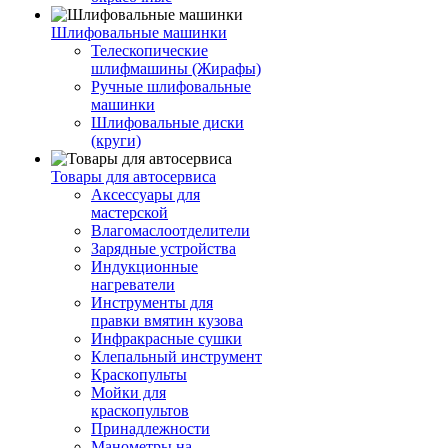
Шлифовальные машинки
Телескопические
шлифмашины (Жирафы)
Ручные шлифовальные
машинки
Шлифовальные диски
(круги)
Товары для автосервиса
Аксессуары для
мастерской
Влагомаслоотделители
Зарядные устройства
Индукционные
нагреватели
Инструменты для
правки вмятин кузова
Инфракрасные сушки
Клепальный инструмент
Краскопульты
Мойки для
краскопультов
Принадлежности
Манометры на