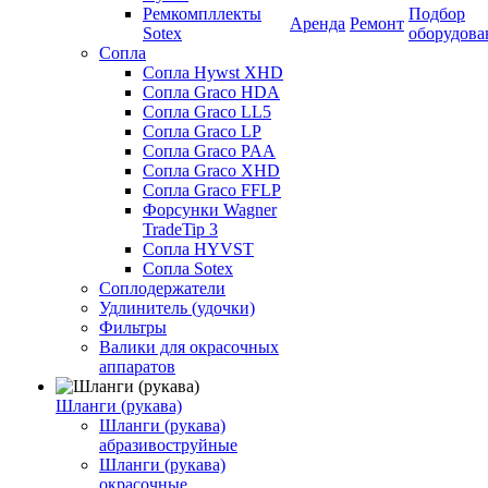
Ремкомпллекты
Подбор
Аренда
Ремонт
Sotex
оборудова
Сопла
Сопла Hywst XHD
Сопла Graco HDA
Сопла Graco LL5
Сопла Graco LP
Сопла Graco PAA
Сопла Graco XHD
Сопла Graco FFLP
Форсунки Wagner
TradeTip 3
Сопла HYVST
Сопла Sotex
Соплодержатели
Удлинитель (удочки)
Фильтры
Валики для окрасочных
аппаратов
Шланги (рукава)
Шланги (рукава)
абразивоструйные
Шланги (рукава)
окрасочные