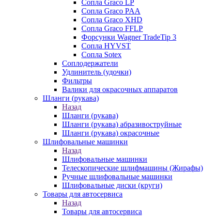
Сопла Graco LP
Сопла Graco PAA
Сопла Graco XHD
Сопла Graco FFLP
Форсунки Wagner TradeTip 3
Сопла HYVST
Сопла Sotex
Соплодержатели
Удлинитель (удочки)
Фильтры
Валики для окрасочных аппаратов
Шланги (рукава)
Назад
Шланги (рукава)
Шланги (рукава) абразивоструйные
Шланги (рукава) окрасочные
Шлифовальные машинки
Назад
Шлифовальные машинки
Телескопические шлифмашины (Жирафы)
Ручные шлифовальные машинки
Шлифовальные диски (круги)
Товары для автосервиса
Назад
Товары для автосервиса