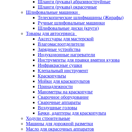
Шланги (рукава) абразивоструйные
Шланги (рукава) окрасочные
Шлифовальные машинки
Телескопические шлифмашины (Жирафы)
Ручные шлифовальные машинки
Шлифовальные диски (круги)
Товары для автосервиса
Аксессуары для мастерской
Влагомаслоотделители
Зарядные устройства
Индукционные нагреватели
Инструменты для правки вмятин кузова
Инфракрасные сушки
Клепальный инструмент
Краскопульты
Мойки для краскопультов
Принадлежности
Манометры на краскопульт
Сварочное оборудование
Сварочные аппараты
Воздушные головы
Бачки, адаптеры для краскопульта
Ходули строительные
Машины для дорожной разметки
Масло для окрасочных аппаратов