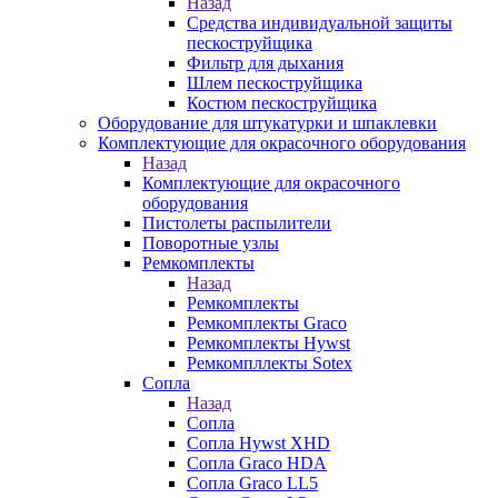
Назад
Средства индивидуальной защиты
пескоструйщика
Фильтр для дыхания
Шлем пескоструйщика
Костюм пескоструйщика
Оборудование для штукатурки и шпаклевки
Комплектующие для окрасочного оборудования
Назад
Комплектующие для окрасочного
оборудования
Пистолеты распылители
Поворотные узлы
Ремкомплекты
Назад
Ремкомплекты
Ремкомплекты Graco
Ремкомплекты Hywst
Ремкомпллекты Sotex
Сопла
Назад
Сопла
Сопла Hywst XHD
Сопла Graco HDA
Сопла Graco LL5