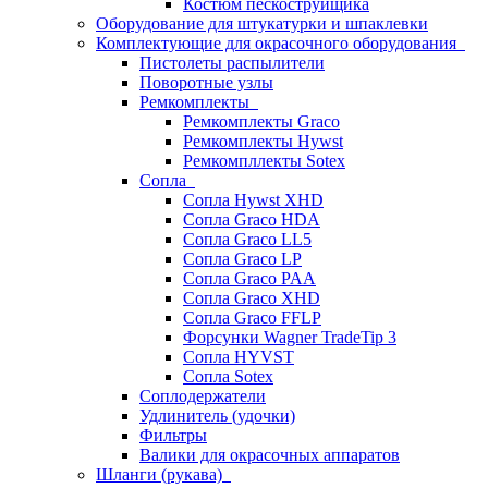
Костюм пескоструйщика
Оборудование для штукатурки и шпаклевки
Комплектующие для окрасочного оборудования
Пистолеты распылители
Поворотные узлы
Ремкомплекты
Ремкомплекты Graco
Ремкомплекты Hywst
Ремкомпллекты Sotex
Сопла
Сопла Hywst XHD
Сопла Graco HDA
Сопла Graco LL5
Сопла Graco LP
Сопла Graco PAA
Сопла Graco XHD
Сопла Graco FFLP
Форсунки Wagner TradeTip 3
Сопла HYVST
Сопла Sotex
Соплодержатели
Удлинитель (удочки)
Фильтры
Валики для окрасочных аппаратов
Шланги (рукава)