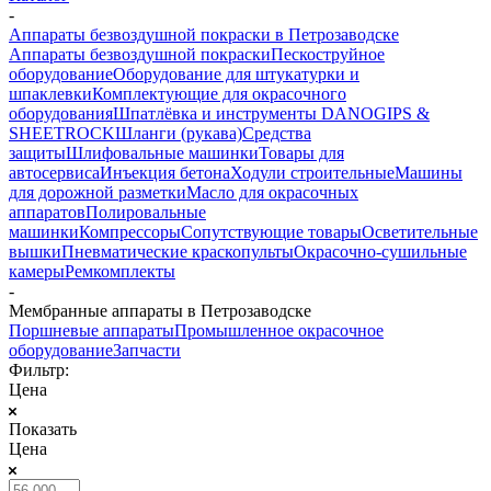
-
Аппараты безвоздушной покраски в Петрозаводске
Аппараты безвоздушной покраски
Пескоструйное
оборудование
Оборудование для штукатурки и
шпаклевки
Комплектующие для окрасочного
оборудования
Шпатлёвка и инструменты DANOGIPS &
SHEETROCK
Шланги (рукава)
Средства
защиты
Шлифовальные машинки
Товары для
автосервиса
Инъекция бетона
Ходули строительные
Машины
для дорожной разметки
Масло для окрасочных
аппаратов
Полировальные
машинки
Компрессоры
Сопутствующие товары
Осветительные
вышки
Пневматические краскопульты
Окрасочно-сушильные
камеры
Ремкомплекты
-
Мембранные аппараты в Петрозаводске
Поршневые аппараты
Промышленное окрасочное
оборудование
Запчасти
Фильтр:
Цена
Показать
Цена