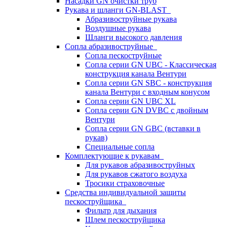
Насадки GN очистки труб
Рукава и шланги GN-BLAST
Абразивоструйные рукава
Воздушные рукава
Шланги высокого давления
Сопла абразивоструйные
Сопла пескоструйные
Сопла серии GN UBC - Классическая
конструкция канала Вентури
Сопла серии GN SBC - конструкция
канала Вентури c входным конусом
Сопла серии GN UBC XL
Сопла серии GN DVBC с двойным
Вентури
Сопла серии GN GBC (вставки в
рукав)
Специальные сопла
Комплектующие к рукавам
Для рукавов абразивоструйных
Для рукавов сжатого воздуха
Тросики страховочные
Средства индивидуальной защиты
пескоструйщика
Фильтр для дыхания
Шлем пескоструйщика