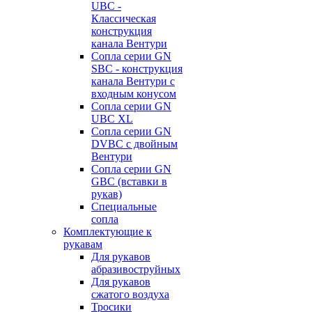
UBC -
Классическая
конструкция
канала Вентури
Сопла серии GN
SBC - конструкция
канала Вентури c
входным конусом
Сопла серии GN
UBC XL
Сопла серии GN
DVBC с двойным
Вентури
Сопла серии GN
GBC (вставки в
рукав)
Специальные
сопла
Комплектующие к
рукавам
Для рукавов
абразивоструйных
Для рукавов
сжатого воздуха
Тросики