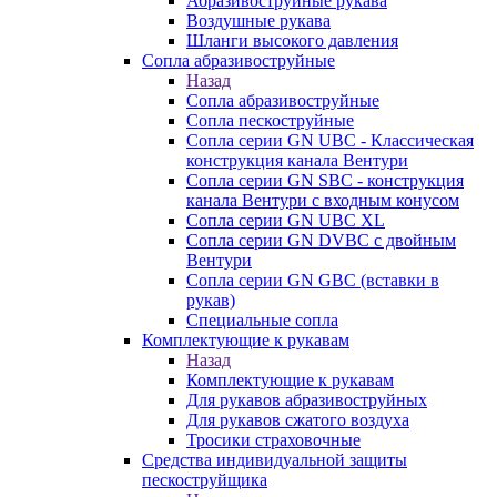
Абразивоструйные рукава
Воздушные рукава
Шланги высокого давления
Сопла абразивоструйные
Назад
Сопла абразивоструйные
Сопла пескоструйные
Сопла серии GN UBC - Классическая
конструкция канала Вентури
Сопла серии GN SBC - конструкция
канала Вентури c входным конусом
Сопла серии GN UBC XL
Сопла серии GN DVBC с двойным
Вентури
Сопла серии GN GBC (вставки в
рукав)
Специальные сопла
Комплектующие к рукавам
Назад
Комплектующие к рукавам
Для рукавов абразивоструйных
Для рукавов сжатого воздуха
Тросики страховочные
Средства индивидуальной защиты
пескоструйщика