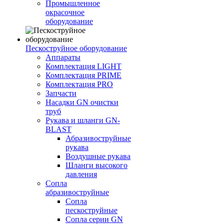
Промышленное
окрасочное
оборудование
Пескоструйное оборудование
Аппараты
Комплектация LIGHT
Комплектация PRIME
Комплектация PRO
Запчасти
Насадки GN очистки
труб
Рукава и шланги GN-
BLAST
Абразивоструйные
рукава
Воздушные рукава
Шланги высокого
давления
Сопла
абразивоструйные
Сопла
пескоструйные
Сопла серии GN