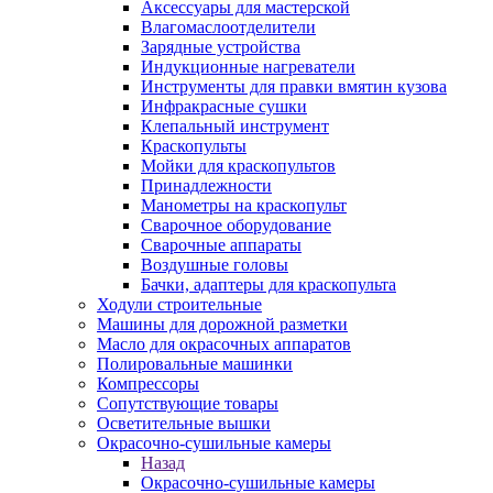
Аксессуары для мастерской
Влагомаслоотделители
Зарядные устройства
Индукционные нагреватели
Инструменты для правки вмятин кузова
Инфракрасные сушки
Клепальный инструмент
Краскопульты
Мойки для краскопультов
Принадлежности
Манометры на краскопульт
Сварочное оборудование
Сварочные аппараты
Воздушные головы
Бачки, адаптеры для краскопульта
Ходули строительные
Машины для дорожной разметки
Масло для окрасочных аппаратов
Полировальные машинки
Компрессоры
Сопутствующие товары
Осветительные вышки
Окрасочно-сушильные камеры
Назад
Окрасочно-сушильные камеры