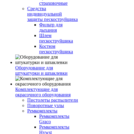
страховочные
Средства
индивидуальной
защиты пескоструйщика
Фильтр для
дыхания
Шлем
пескоструйщика
Костюм
пескоструйщика
Оборудование для
штукатурки и шпаклевки
Комплектующие для
окрасочного оборудования
Пистолеты распылители
Поворотные узлы
Ремкомплекты
Ремкомплекты
Graco
Ремкомплекты
Hywst