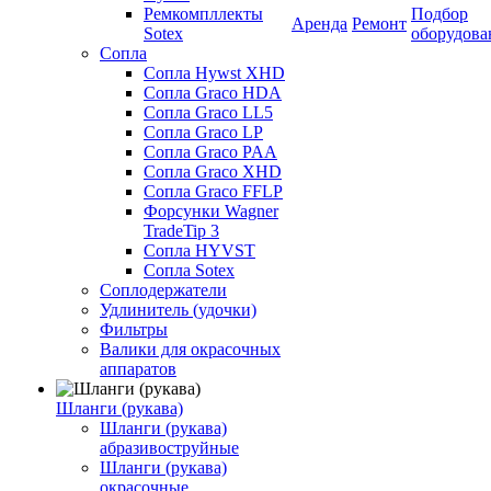
Ремкомпллекты
Подбор
Аренда
Ремонт
Sotex
оборудова
Сопла
Сопла Hywst XHD
Сопла Graco HDA
Сопла Graco LL5
Сопла Graco LP
Сопла Graco PAA
Сопла Graco XHD
Сопла Graco FFLP
Форсунки Wagner
TradeTip 3
Сопла HYVST
Сопла Sotex
Соплодержатели
Удлинитель (удочки)
Фильтры
Валики для окрасочных
аппаратов
Шланги (рукава)
Шланги (рукава)
абразивоструйные
Шланги (рукава)
окрасочные