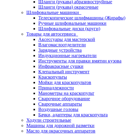
Шланги (рукава) абразивоструйные
Шланги (рукава) окрасочные
Шлифовальные машинки
Телескопические шлифмашины (Жирафы)
Ручные шлифовальные машинки
Шлифовальные диски (круги)
Товары для автосервиса
Аксессуары для мастерской
Влагомаслоотделители
Зарядные устройства
Индукционные нагреватели
Инструменты для правки вмятин кузова
Инфракрасные сушки
Клепальный инструмент
Краскопульты
Мойки для краскопультов
Принадлежности
Манометры на краскопульт
Сварочное оборудование
Сварочные аппараты
Воздушные головы
Бачки, адаптеры для краскопульта
Ходули строительные
Машины для дорожной разметки
Масло для окрасочных аппаратов