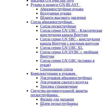
Насадки GN очистки труб
Рукава и шланги GN-BLAST
Абразивоструйные рукава
Воздушные рукава
Шланги высокого давления
Сопла абразивоструйные
Сопла пескоструйные
Сопла серии GN UBC - Классическая
конструкция канала Вентури
Сопла серии GN SBC - конструкция
канала Вентури c входным конусом
Сопла серии GN UBC XL
Сопла серии GN DVBC с двойным
Вентури
Сопла серии GN GBC (вставки в
рукав)
Специальные сопла
Комплектующие к рукавам
Для рукавов абразивоструйных
Для рукавов сжатого воздуха
Тросики страховочные
Средства индивидуальной защиты
пескоструйщика
Фильтр для дыхания
Шлем пескоструйщика