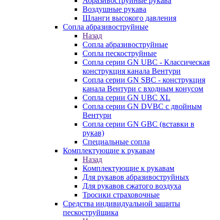
Абразивоструйные рукава
Воздушные рукава
Шланги высокого давления
Сопла абразивоструйные
Назад
Сопла абразивоструйные
Сопла пескоструйные
Сопла серии GN UBC - Классическая
конструкция канала Вентури
Сопла серии GN SBC - конструкция
канала Вентури c входным конусом
Сопла серии GN UBC XL
Сопла серии GN DVBC с двойным
Вентури
Сопла серии GN GBC (вставки в
рукав)
Специальные сопла
Комплектующие к рукавам
Назад
Комплектующие к рукавам
Для рукавов абразивоструйных
Для рукавов сжатого воздуха
Тросики страховочные
Средства индивидуальной защиты
пескоструйщика