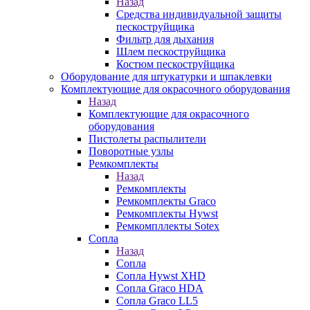
Назад
Средства индивидуальной защиты
пескоструйщика
Фильтр для дыхания
Шлем пескоструйщика
Костюм пескоструйщика
Оборудование для штукатурки и шпаклевки
Комплектующие для окрасочного оборудования
Назад
Комплектующие для окрасочного
оборудования
Пистолеты распылители
Поворотные узлы
Ремкомплекты
Назад
Ремкомплекты
Ремкомплекты Graco
Ремкомплекты Hywst
Ремкомпллекты Sotex
Сопла
Назад
Сопла
Сопла Hywst XHD
Сопла Graco HDA
Сопла Graco LL5