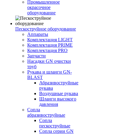
Промышленное
окрасочное
оборудование
Пескоструйное оборудование
Аппараты
Комплектация LIGHT
Комплектация PRIME
Комплектация PRO
Запчасти
Насадки GN очистки
труб
Рукава и шланги GN-
BLAST
Абразивоструйные
рукава
Воздушные рукава
Шланги высокого
давления
Сопла
абразивоструйные
Сопла
пескоструйные
Сопла серии GN