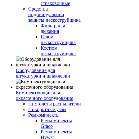
страховочные
Средства
индивидуальной
защиты пескоструйщика
Фильтр для
дыхания
Шлем
пескоструйщика
Костюм
пескоструйщика
Оборудование для
штукатурки и шпаклевки
Комплектующие для
окрасочного оборудования
Пистолеты распылители
Поворотные узлы
Ремкомплекты
Ремкомплекты
Graco
Ремкомплекты
Hywst