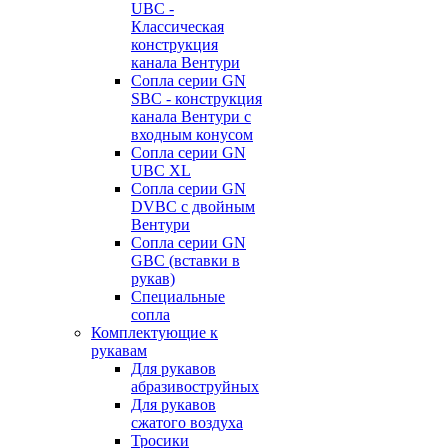
UBC -
Классическая
конструкция
канала Вентури
Сопла серии GN
SBC - конструкция
канала Вентури c
входным конусом
Сопла серии GN
UBC XL
Сопла серии GN
DVBC с двойным
Вентури
Сопла серии GN
GBC (вставки в
рукав)
Специальные
сопла
Комплектующие к
рукавам
Для рукавов
абразивоструйных
Для рукавов
сжатого воздуха
Тросики