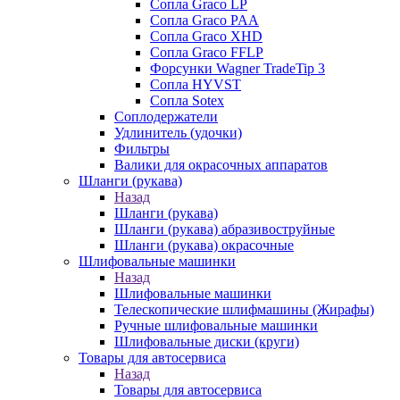
Сопла Graco LP
Сопла Graco PAA
Сопла Graco XHD
Сопла Graco FFLP
Форсунки Wagner TradeTip 3
Сопла HYVST
Сопла Sotex
Соплодержатели
Удлинитель (удочки)
Фильтры
Валики для окрасочных аппаратов
Шланги (рукава)
Назад
Шланги (рукава)
Шланги (рукава) абразивоструйные
Шланги (рукава) окрасочные
Шлифовальные машинки
Назад
Шлифовальные машинки
Телескопические шлифмашины (Жирафы)
Ручные шлифовальные машинки
Шлифовальные диски (круги)
Товары для автосервиса
Назад
Товары для автосервиса