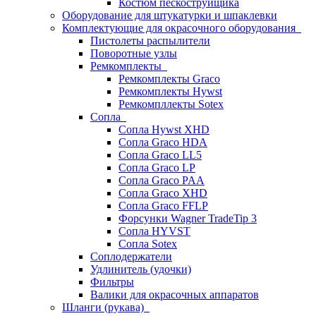
Костюм пескоструйщика
Оборудование для штукатурки и шпаклевки
Комплектующие для окрасочного оборудования
Пистолеты распылители
Поворотные узлы
Ремкомплекты
Ремкомплекты Graco
Ремкомплекты Hywst
Ремкомпллекты Sotex
Сопла
Сопла Hywst XHD
Сопла Graco HDA
Сопла Graco LL5
Сопла Graco LP
Сопла Graco PAA
Сопла Graco XHD
Сопла Graco FFLP
Форсунки Wagner TradeTip 3
Сопла HYVST
Сопла Sotex
Соплодержатели
Удлинитель (удочки)
Фильтры
Валики для окрасочных аппаратов
Шланги (рукава)