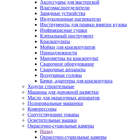
Аксессуары для мастерской
Влагомаслоотделители
Зарядные устройства
Индукционные нагреватели
Инструменты для правки вмятин кузова
Инфракрасные сушки
Клепальный инструмент
Краскопульты
Мойки для краскопультов
Принадлежности
Манометры на краскопульт
Сварочное оборудование
Сварочные аппараты
Воздушные головы
Бачки, адаптеры для краскопульта
Ходули строительные
Машины для дорожной разметки
Масло для окрасочных аппаратов
Полировальные машинки
Компрессоры
Сопутствующие товары
Осветительные вышки
Окрасочно-сушильные камеры
Назад
Окрасочно-сушильные камеры