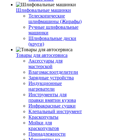
Шлифовальные машинки
Телескопические
шлифмашины (Жирафы)
Ручные шлифовальные
машинки
Шлифовальные диски
(круги)
Товары для автосервиса
Аксессуары для
мастерской
Влагомаслоотделители
Зарядные устройства
Индукционные
нагреватели
Инструменты для
правки вмятин кузова
Инфракрасные сушки
Клепальный инструмент
Краскопульты
Мойки для
краскопультов
Принадлежности
Манометры на