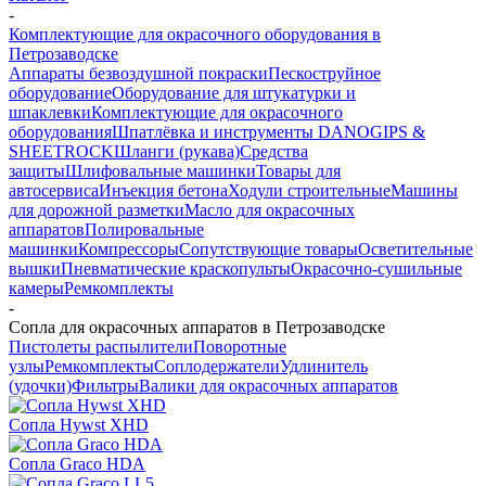
-
Комплектующие для окрасочного оборудования в
Петрозаводске
Аппараты безвоздушной покраски
Пескоструйное
оборудование
Оборудование для штукатурки и
шпаклевки
Комплектующие для окрасочного
оборудования
Шпатлёвка и инструменты DANOGIPS &
SHEETROCK
Шланги (рукава)
Средства
защиты
Шлифовальные машинки
Товары для
автосервиса
Инъекция бетона
Ходули строительные
Машины
для дорожной разметки
Масло для окрасочных
аппаратов
Полировальные
машинки
Компрессоры
Сопутствующие товары
Осветительные
вышки
Пневматические краскопульты
Окрасочно-сушильные
камеры
Ремкомплекты
-
Сопла для окрасочных аппаратов в Петрозаводске
Пистолеты распылители
Поворотные
узлы
Ремкомплекты
Соплодержатели
Удлинитель
(удочки)
Фильтры
Валики для окрасочных аппаратов
Сопла Hywst XHD
Сопла Graco HDA