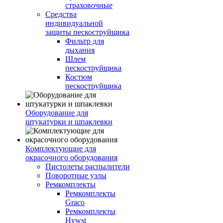
страховочные
Средства
индивидуальной
защиты пескоструйщика
Фильтр для
дыхания
Шлем
пескоструйщика
Костюм
пескоструйщика
Оборудование для
штукатурки и шпаклевки
Комплектующие для
окрасочного оборудования
Пистолеты распылители
Поворотные узлы
Ремкомплекты
Ремкомплекты
Graco
Ремкомплекты
Hywst