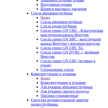
Абразивоструйные рукава
Воздушные рукава
Шланги высокого давления
Сопла абразивоструйные
Назад
Сопла абразивоструйные
Сопла пескоструйные
Сопла серии GN UBC - Классическая
конструкция канала Вентури
Сопла серии GN SBC - конструкция
канала Вентури c входным конусом
Сопла серии GN UBC XL
Сопла серии GN DVBC с двойным
Вентури
Сопла серии GN GBC (вставки в
рукав)
Специальные сопла
Комплектующие к рукавам
Назад
Комплектующие к рукавам
Для рукавов абразивоструйных
Для рукавов сжатого воздуха
Тросики страховочные
Средства индивидуальной защиты
пескоструйщика