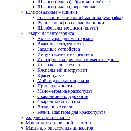
Шланги (рукава) абразивоструйные
Шланги (рукава) окрасочные
Шлифовальные машинки
Телескопические шлифмашины (Жирафы)
Ручные шлифовальные машинки
Шлифовальные диски (круги)
Товары для автосервиса
Аксессуары для мастерской
Влагомаслоотделители
Зарядные устройства
Индукционные нагреватели
Инструменты для правки вмятин кузова
Инфракрасные сушки
Клепальный инструмент
Краскопульты
Мойки для краскопультов
Принадлежности
Манометры на краскопульт
Сварочное оборудование
Сварочные аппараты
Воздушные головы
Бачки, адаптеры для краскопульта
Ходули строительные
Машины для дорожной разметки
Масло для окрасочных аппаратов