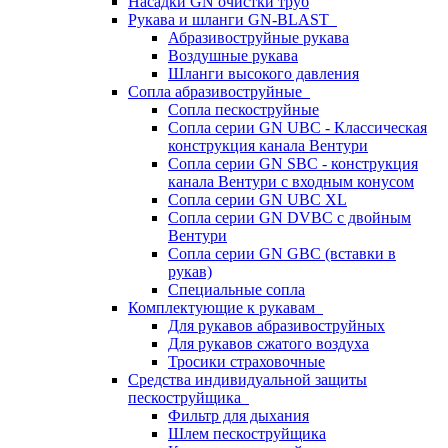
Насадки GN очистки труб
Рукава и шланги GN-BLAST
Абразивоструйные рукава
Воздушные рукава
Шланги высокого давления
Сопла абразивоструйные
Сопла пескоструйные
Сопла серии GN UBC - Классическая
конструкция канала Вентури
Сопла серии GN SBC - конструкция
канала Вентури c входным конусом
Сопла серии GN UBC XL
Сопла серии GN DVBC с двойным
Вентури
Сопла серии GN GBC (вставки в
рукав)
Специальные сопла
Комплектующие к рукавам
Для рукавов абразивоструйных
Для рукавов сжатого воздуха
Тросики страховочные
Средства индивидуальной защиты
пескоструйщика
Фильтр для дыхания
Шлем пескоструйщика