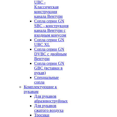
UBC -
Классическая
конструкция
канала Вентури
Сопла серии GN
SBC - конструкция
канала Вентури c
входным конусом
Сопла серии GN
UBC XL
Сопла серии GN
DVBC с двойным
Вентури
Сопла серии GN
GBC (вставки в
рукав)
Специальные
сопла
Комплектующие к
рукавам
Для рукавов
абразивоструйных
Для рукавов
сжатого воздуха
Тросики