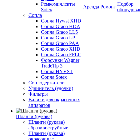
Ремкомпллекты
Подбор
Аренда
Ремонт
Sotex
оборудова
Сопла
Сопла Hywst XHD
Сопла Graco HDA
Сопла Graco LL5
Сопла Graco LP
Сопла Graco PAA
Сопла Graco XHD
Сопла Graco FFLP
Форсунки Wagner
TradeTip 3
Сопла HYVST
Сопла Sotex
Соплодержатели
Удлинитель (удочки)
Фильтры
Валики для окрасочных
аппаратов
Шланги (рукава)
Шланги (рукава)
абразивоструйные
Шланги (рукава)
окрасочные