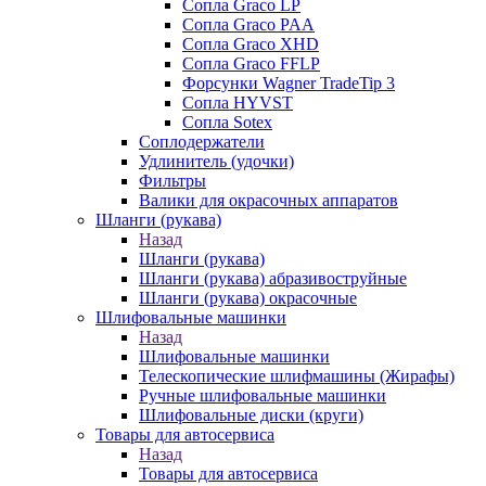
Сопла Graco LP
Сопла Graco PAA
Сопла Graco XHD
Сопла Graco FFLP
Форсунки Wagner TradeTip 3
Сопла HYVST
Сопла Sotex
Соплодержатели
Удлинитель (удочки)
Фильтры
Валики для окрасочных аппаратов
Шланги (рукава)
Назад
Шланги (рукава)
Шланги (рукава) абразивоструйные
Шланги (рукава) окрасочные
Шлифовальные машинки
Назад
Шлифовальные машинки
Телескопические шлифмашины (Жирафы)
Ручные шлифовальные машинки
Шлифовальные диски (круги)
Товары для автосервиса
Назад
Товары для автосервиса