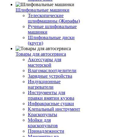
Шлифовальные машинки
Телескопические
шлифмашины (Жирафы)
Ручные шлифовальные
машинки
Шлифовальные диски
(круги)
Товары для автосервиса
Аксессуары для
мастерской
Влагомаслоотделители
Зарядные устройства
Индукционные
нагреватели
Инструменты для
правки вмятин кузова
Инфракрасные сушки
Клепальный инструмент
Краскопульты
Мойки для
краскопультов
Принадлежности
Манометры на