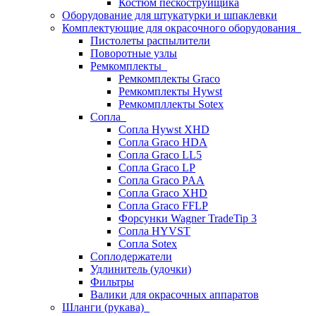
Костюм пескоструйщика
Оборудование для штукатурки и шпаклевки
Комплектующие для окрасочного оборудования
Пистолеты распылители
Поворотные узлы
Ремкомплекты
Ремкомплекты Graco
Ремкомплекты Hywst
Ремкомпллекты Sotex
Сопла
Сопла Hywst XHD
Сопла Graco HDA
Сопла Graco LL5
Сопла Graco LP
Сопла Graco PAA
Сопла Graco XHD
Сопла Graco FFLP
Форсунки Wagner TradeTip 3
Сопла HYVST
Сопла Sotex
Соплодержатели
Удлинитель (удочки)
Фильтры
Валики для окрасочных аппаратов
Шланги (рукава)