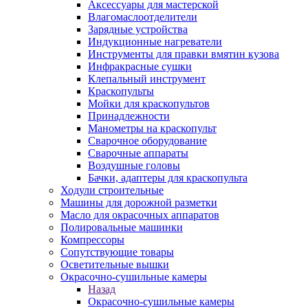
Аксессуары для мастерской
Влагомаслоотделители
Зарядные устройства
Индукционные нагреватели
Инструменты для правки вмятин кузова
Инфракрасные сушки
Клепальный инструмент
Краскопульты
Мойки для краскопультов
Принадлежности
Манометры на краскопульт
Сварочное оборудование
Сварочные аппараты
Воздушные головы
Бачки, адаптеры для краскопульта
Ходули строительные
Машины для дорожной разметки
Масло для окрасочных аппаратов
Полировальные машинки
Компрессоры
Сопутствующие товары
Осветительные вышки
Окрасочно-сушильные камеры
Назад
Окрасочно-сушильные камеры