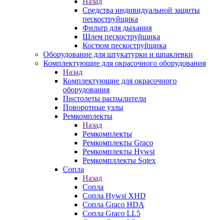
Назад
Средства индивидуальной защиты
пескоструйщика
Фильтр для дыхания
Шлем пескоструйщика
Костюм пескоструйщика
Оборудование для штукатурки и шпаклевки
Комплектующие для окрасочного оборудования
Назад
Комплектующие для окрасочного
оборудования
Пистолеты распылители
Поворотные узлы
Ремкомплекты
Назад
Ремкомплекты
Ремкомплекты Graco
Ремкомплекты Hywst
Ремкомпллекты Sotex
Сопла
Назад
Сопла
Сопла Hywst XHD
Сопла Graco HDA
Сопла Graco LL5