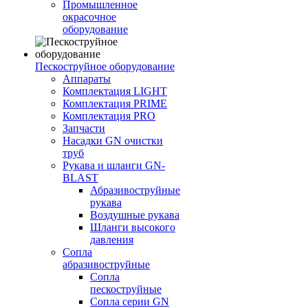
Промышленное
окрасочное
оборудование
Пескоструйное оборудование
Аппараты
Комплектация LIGHT
Комплектация PRIME
Комплектация PRO
Запчасти
Насадки GN очистки
труб
Рукава и шланги GN-
BLAST
Абразивоструйные
рукава
Воздушные рукава
Шланги высокого
давления
Сопла
абразивоструйные
Сопла
пескоструйные
Сопла серии GN