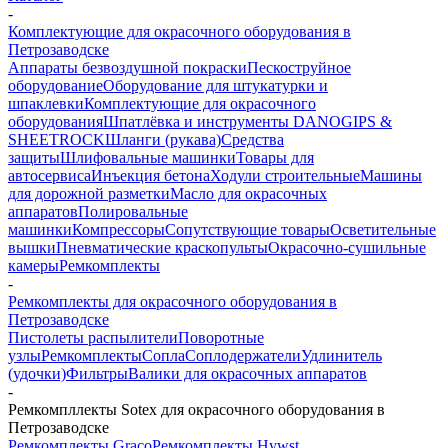
-
Комплектующие для окрасочного оборудования в
Петрозаводске
Аппараты безвоздушной покраски
Пескоструйное
оборудование
Оборудование для штукатурки и
шпаклевки
Комплектующие для окрасочного
оборудования
Шпатлёвка и инструменты DANOGIPS &
SHEETROCK
Шланги (рукава)
Средства
защиты
Шлифовальные машинки
Товары для
автосервиса
Инъекция бетона
Ходули строительные
Машины
для дорожной разметки
Масло для окрасочных
аппаратов
Полировальные
машинки
Компрессоры
Сопутствующие товары
Осветительные
вышки
Пневматические краскопульты
Окрасочно-сушильные
камеры
Ремкомплекты
-
Ремкомплекты для окрасочного оборудования в
Петрозаводске
Пистолеты распылители
Поворотные
узлы
Ремкомплекты
Сопла
Соплодержатели
Удлинитель
(удочки)
Фильтры
Валики для окрасочных аппаратов
-
Ремкомпллекты Sotex для окрасочного оборудования в
Петрозаводске
Ремкомплекты Graco
Ремкомплекты Hywst