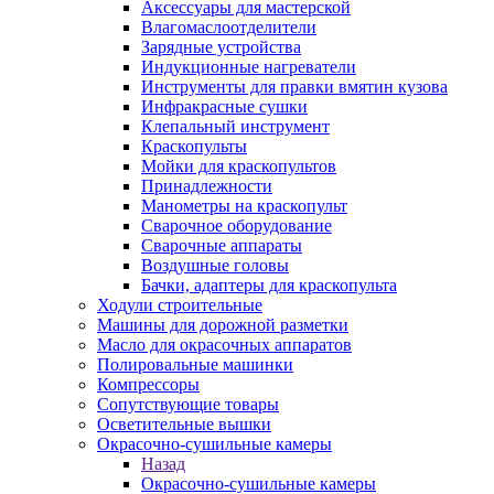
Аксессуары для мастерской
Влагомаслоотделители
Зарядные устройства
Индукционные нагреватели
Инструменты для правки вмятин кузова
Инфракрасные сушки
Клепальный инструмент
Краскопульты
Мойки для краскопультов
Принадлежности
Манометры на краскопульт
Сварочное оборудование
Сварочные аппараты
Воздушные головы
Бачки, адаптеры для краскопульта
Ходули строительные
Машины для дорожной разметки
Масло для окрасочных аппаратов
Полировальные машинки
Компрессоры
Сопутствующие товары
Осветительные вышки
Окрасочно-сушильные камеры
Назад
Окрасочно-сушильные камеры