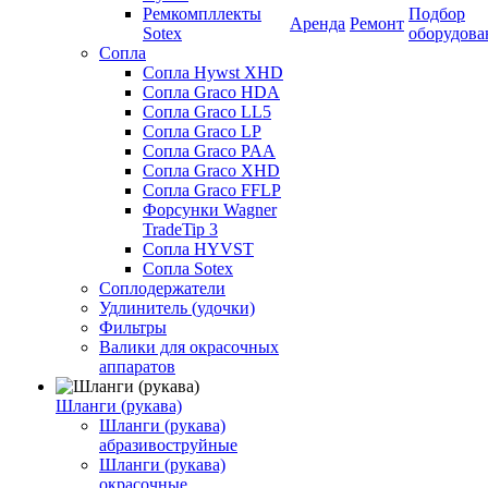
Ремкомпллекты
Подбор
Аренда
Ремонт
Sotex
оборудова
Сопла
Сопла Hywst XHD
Сопла Graco HDA
Сопла Graco LL5
Сопла Graco LP
Сопла Graco PAA
Сопла Graco XHD
Сопла Graco FFLP
Форсунки Wagner
TradeTip 3
Сопла HYVST
Сопла Sotex
Соплодержатели
Удлинитель (удочки)
Фильтры
Валики для окрасочных
аппаратов
Шланги (рукава)
Шланги (рукава)
абразивоструйные
Шланги (рукава)
окрасочные