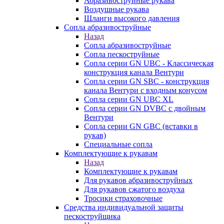
Абразивоструйные рукава
Воздушные рукава
Шланги высокого давления
Сопла абразивоструйные
Назад
Сопла абразивоструйные
Сопла пескоструйные
Сопла серии GN UBC - Классическая
конструкция канала Вентури
Сопла серии GN SBC - конструкция
канала Вентури c входным конусом
Сопла серии GN UBC XL
Сопла серии GN DVBC с двойным
Вентури
Сопла серии GN GBC (вставки в
рукав)
Специальные сопла
Комплектующие к рукавам
Назад
Комплектующие к рукавам
Для рукавов абразивоструйных
Для рукавов сжатого воздуха
Тросики страховочные
Средства индивидуальной защиты
пескоструйщика