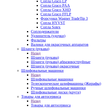
Сопла Graco LP
Сопла Graco PAA
Сопла Graco XHD
Сопла Graco FFLP
Форсунки Wagner TradeTip 3
Сопла HYVST
Сопла Sotex
Соплодержатели
Удлинитель (удочки)
Фильтры
Валики для окрасочных аппаратов
Шланги (рукава)
Назад
Шланги (рукава)
Шланги (рукава) абразивоструйные
Шланги (рукава) окрасочные
Шлифовальные машинки
Назад
Шлифовальные машинки
Телескопические шлифмашины (Жирафы)
Ручные шлифовальные машинки
Шлифовальные диски (круги)
Товары для автосервиса
Назад
Товары для автосервиса