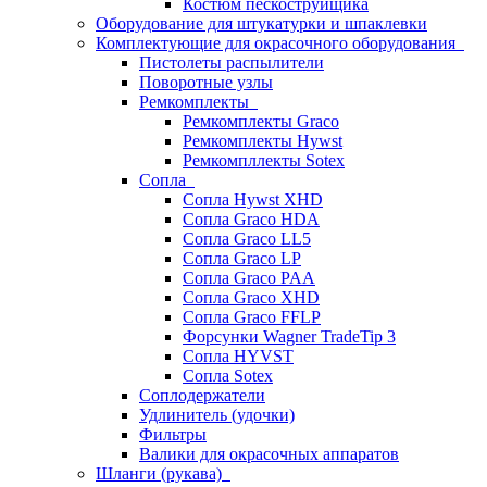
Костюм пескоструйщика
Оборудование для штукатурки и шпаклевки
Комплектующие для окрасочного оборудования
Пистолеты распылители
Поворотные узлы
Ремкомплекты
Ремкомплекты Graco
Ремкомплекты Hywst
Ремкомпллекты Sotex
Сопла
Сопла Hywst XHD
Сопла Graco HDA
Сопла Graco LL5
Сопла Graco LP
Сопла Graco PAA
Сопла Graco XHD
Сопла Graco FFLP
Форсунки Wagner TradeTip 3
Сопла HYVST
Сопла Sotex
Соплодержатели
Удлинитель (удочки)
Фильтры
Валики для окрасочных аппаратов
Шланги (рукава)