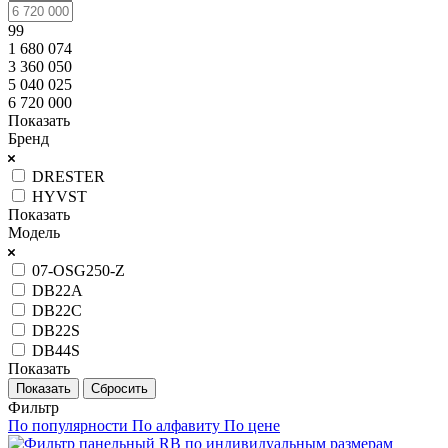
99
1 680 074
3 360 050
5 040 025
6 720 000
Показать
Бренд
DRESTER
HYVST
Показать
Модель
07-OSG250-Z
DB22A
DB22C
DB22S
DB44S
Показать
Сбросить
Фильтр
По популярности
По алфавиту
По цене