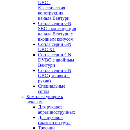
UBC -
Классическая
конструкция
канала Вентури
Сопла серии GN
SBC - конструкция
канала Вентури c
входным конусом
Сопла серии GN
UBC XL
Сопла серии GN
DVBC с двойным
Вентури
Сопла серии GN
GBC (вставки в
рукав)
Специальные
сопла
Комплектующие к
рукавам
Для рукавов
абразивоструйных
Для рукавов
сжатого воздуха
Тросики