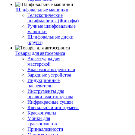
Шлифовальные машинки
Телескопические
шлифмашины (Жирафы)
Ручные шлифовальные
машинки
Шлифовальные диски
(круги)
Товары для автосервиса
Аксессуары для
мастерской
Влагомаслоотделители
Зарядные устройства
Индукционные
нагреватели
Инструменты для
правки вмятин кузова
Инфракрасные сушки
Клепальный инструмент
Краскопульты
Мойки для
краскопультов
Принадлежности
Манометры на