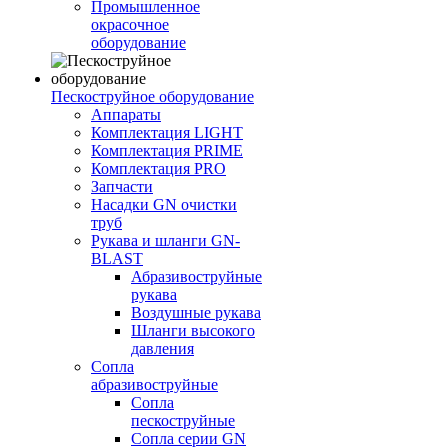
Промышленное
окрасочное
оборудование
Пескоструйное оборудование
Аппараты
Комплектация LIGHT
Комплектация PRIME
Комплектация PRO
Запчасти
Насадки GN очистки
труб
Рукава и шланги GN-
BLAST
Абразивоструйные
рукава
Воздушные рукава
Шланги высокого
давления
Сопла
абразивоструйные
Сопла
пескоструйные
Сопла серии GN