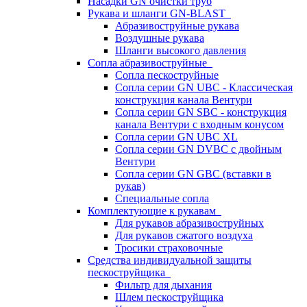
Насадки GN очистки труб
Рукава и шланги GN-BLAST
Абразивоструйные рукава
Воздушные рукава
Шланги высокого давления
Сопла абразивоструйные
Сопла пескоструйные
Сопла серии GN UBC - Классическая
конструкция канала Вентури
Сопла серии GN SBC - конструкция
канала Вентури c входным конусом
Сопла серии GN UBC XL
Сопла серии GN DVBC с двойным
Вентури
Сопла серии GN GBC (вставки в
рукав)
Специальные сопла
Комплектующие к рукавам
Для рукавов абразивоструйных
Для рукавов сжатого воздуха
Тросики страховочные
Средства индивидуальной защиты
пескоструйщика
Фильтр для дыхания
Шлем пескоструйщика