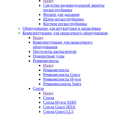
Назад
Средства индивидуальной защиты
пескоструйщика
Фильтр для дыхания
Шлем пескоструйщика
Костюм пескоструйщика
Оборудование для штукатурки и шпаклевки
Комплектующие для окрасочного оборудования
Назад
Комплектующие для окрасочного
оборудования
Пистолеты распылители
Поворотные узлы
Ремкомплекты
Назад
Ремкомплекты
Ремкомплекты Graco
Ремкомплекты Hywst
Ремкомпллекты Sotex
Сопла
Назад
Сопла
Сопла Hywst XHD
Сопла Graco HDA
Сопла Graco LL5