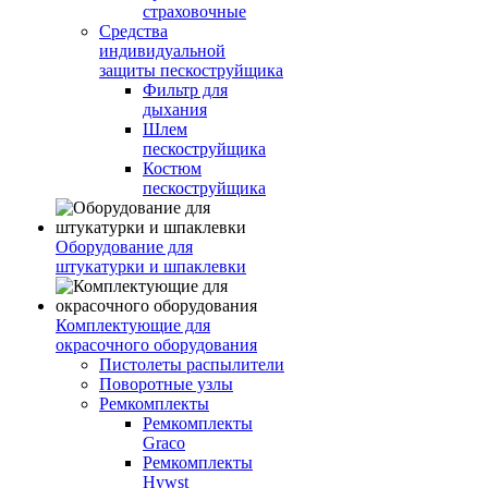
страховочные
Средства
индивидуальной
защиты пескоструйщика
Фильтр для
дыхания
Шлем
пескоструйщика
Костюм
пескоструйщика
Оборудование для
штукатурки и шпаклевки
Комплектующие для
окрасочного оборудования
Пистолеты распылители
Поворотные узлы
Ремкомплекты
Ремкомплекты
Graco
Ремкомплекты
Hywst