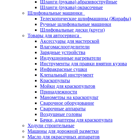
Шланги (рукава) абразивоструйные
Шланги (рукава) окрасочные
Шлифовальные машинки
Телескопические шлифмашины (Жирафы)
Ручные шлифовальные машинки
Шлифовальные диски (круги)
Товары для автосервиса
Аксессуары для мастерской
Влагомаслоотделители
Зарядные устройства
Индукционные нагреватели
Инструменты для правки вмятин кузова
Инфракрасные сушки
Клепальный инструмент
Краскопульты
Мойки для краскопультов
Принадлежности
Манометры на краскопульт
Сварочное оборудование
Сварочные аппараты
Воздушные головы
Бачки, адаптеры для краскопульта
Ходули строительные
Машины для дорожной разметки
Масло для окрасочных аппаратов