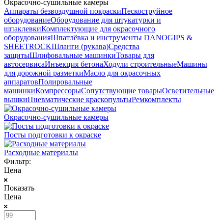
Окрасочно-сушильные камеры
Аппараты безвоздушной покраски
Пескоструйное
оборудование
Оборудование для штукатурки и
шпаклевки
Комплектующие для окрасочного
оборудования
Шпатлёвка и инструменты DANOGIPS &
SHEETROCK
Шланги (рукава)
Средства
защиты
Шлифовальные машинки
Товары для
автосервиса
Инъекция бетона
Ходули строительные
Машины
для дорожной разметки
Масло для окрасочных
аппаратов
Полировальные
машинки
Компрессоры
Сопутствующие товары
Осветительные
вышки
Пневматические краскопульты
Ремкомплекты
Окрасочно-сушильные камеры
Посты подготовки к окраске
Расходные материалы
Фильтр:
Цена
Показать
Цена