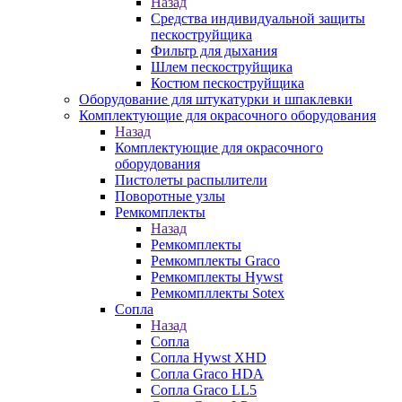
Назад
Средства индивидуальной защиты
пескоструйщика
Фильтр для дыхания
Шлем пескоструйщика
Костюм пескоструйщика
Оборудование для штукатурки и шпаклевки
Комплектующие для окрасочного оборудования
Назад
Комплектующие для окрасочного
оборудования
Пистолеты распылители
Поворотные узлы
Ремкомплекты
Назад
Ремкомплекты
Ремкомплекты Graco
Ремкомплекты Hywst
Ремкомпллекты Sotex
Сопла
Назад
Сопла
Сопла Hywst XHD
Сопла Graco HDA
Сопла Graco LL5