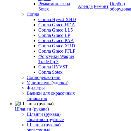
Ремкомпллекты
Подбор
Аренда
Ремонт
Sotex
оборудова
Сопла
Сопла Hywst XHD
Сопла Graco HDA
Сопла Graco LL5
Сопла Graco LP
Сопла Graco PAA
Сопла Graco XHD
Сопла Graco FFLP
Форсунки Wagner
TradeTip 3
Сопла HYVST
Сопла Sotex
Соплодержатели
Удлинитель (удочки)
Фильтры
Валики для окрасочных
аппаратов
Шланги (рукава)
Шланги (рукава)
абразивоструйные
Шланги (рукава)
окрасочные