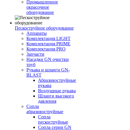
Промышленное
окрасочное
оборудование
Пескоструйное оборудование
Аппараты
Комплектация LIGHT
Комплектация PRIME
Комплектация PRO
Запчасти
Насадки GN очистки
труб
Рукава и шланги GN-
BLAST
Абразивоструйные
рукава
Воздушные рукава
Шланги высокого
давления
Сопла
абразивоструйные
Сопла
пескоструйные
Сопла серии GN