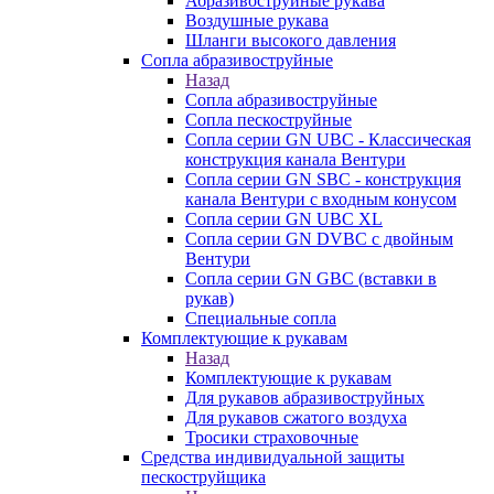
Абразивоструйные рукава
Воздушные рукава
Шланги высокого давления
Сопла абразивоструйные
Назад
Сопла абразивоструйные
Сопла пескоструйные
Сопла серии GN UBC - Классическая
конструкция канала Вентури
Сопла серии GN SBC - конструкция
канала Вентури c входным конусом
Сопла серии GN UBC XL
Сопла серии GN DVBC с двойным
Вентури
Сопла серии GN GBC (вставки в
рукав)
Специальные сопла
Комплектующие к рукавам
Назад
Комплектующие к рукавам
Для рукавов абразивоструйных
Для рукавов сжатого воздуха
Тросики страховочные
Средства индивидуальной защиты
пескоструйщика