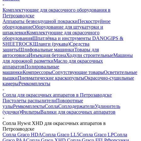
-
Комплектующие для окрасочного оборудования в
Петрозаводске
Аппараты безвоздушной покраски
Пескоструйное
оборудование
Оборудование для штукатурки и
шпаклевки
Комплектующие для окрасочного
оборудования
Шпатлёвка и инструменты DANOGIPS &
SHEETROCK
Шланги (рукава)
Средства
защиты
Шлифовальные машинки
Товары для
автосервиса
Инъекция бетона
Ходули строительные
Машины
для дорожной разметки
Масло для окрасочных
аппаратов
Полировальные
машинки
Компрессоры
Сопутствующие товары
Осветительные
вышки
Пневматические краскопульты
Окрасочно-сушильные
камеры
Ремкомплекты
-
Сопла для окрасочных аппаратов в Петрозаводске
Пистолеты распылители
Поворотные
узлы
Ремкомплекты
Сопла
Соплодержатели
Удлинитель
(удочки)
Фильтры
Валики для окрасочных аппаратов
-
Сопла Hywst XHD для окрасочных аппаратов в
Петрозаводске
Сопла Graco HDA
Сопла Graco LL5
Сопла Graco LP
Сопла
Graco PAA
Сопла Graco XHD
Сопла Graco FFLP
Форсунки