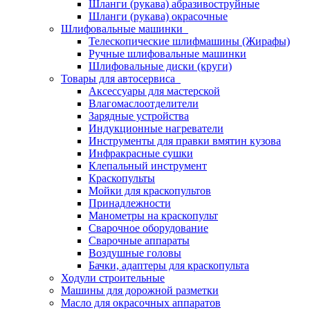
Шланги (рукава) абразивоструйные
Шланги (рукава) окрасочные
Шлифовальные машинки
Телескопические шлифмашины (Жирафы)
Ручные шлифовальные машинки
Шлифовальные диски (круги)
Товары для автосервиса
Аксессуары для мастерской
Влагомаслоотделители
Зарядные устройства
Индукционные нагреватели
Инструменты для правки вмятин кузова
Инфракрасные сушки
Клепальный инструмент
Краскопульты
Мойки для краскопультов
Принадлежности
Манометры на краскопульт
Сварочное оборудование
Сварочные аппараты
Воздушные головы
Бачки, адаптеры для краскопульта
Ходули строительные
Машины для дорожной разметки
Масло для окрасочных аппаратов