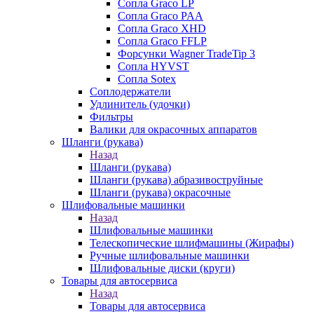
Сопла Graco LP
Сопла Graco PAA
Сопла Graco XHD
Сопла Graco FFLP
Форсунки Wagner TradeTip 3
Сопла HYVST
Сопла Sotex
Соплодержатели
Удлинитель (удочки)
Фильтры
Валики для окрасочных аппаратов
Шланги (рукава)
Назад
Шланги (рукава)
Шланги (рукава) абразивоструйные
Шланги (рукава) окрасочные
Шлифовальные машинки
Назад
Шлифовальные машинки
Телескопические шлифмашины (Жирафы)
Ручные шлифовальные машинки
Шлифовальные диски (круги)
Товары для автосервиса
Назад
Товары для автосервиса