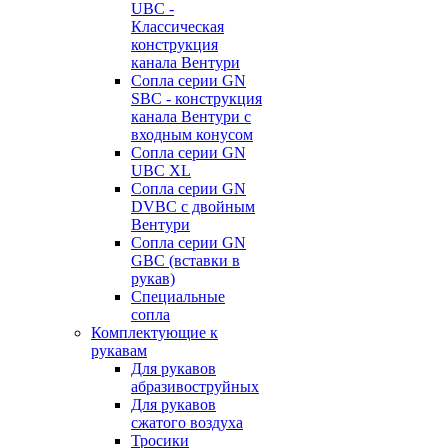
UBC -
Классическая
конструкция
канала Вентури
Сопла серии GN
SBC - конструкция
канала Вентури c
входным конусом
Сопла серии GN
UBC XL
Сопла серии GN
DVBC с двойным
Вентури
Сопла серии GN
GBC (вставки в
рукав)
Специальные
сопла
Комплектующие к
рукавам
Для рукавов
абразивоструйных
Для рукавов
сжатого воздуха
Тросики