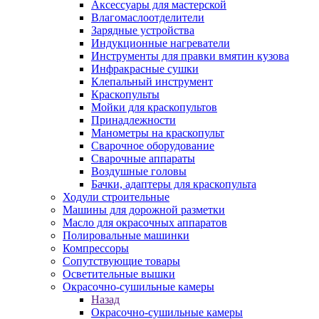
Аксессуары для мастерской
Влагомаслоотделители
Зарядные устройства
Индукционные нагреватели
Инструменты для правки вмятин кузова
Инфракрасные сушки
Клепальный инструмент
Краскопульты
Мойки для краскопультов
Принадлежности
Манометры на краскопульт
Сварочное оборудование
Сварочные аппараты
Воздушные головы
Бачки, адаптеры для краскопульта
Ходули строительные
Машины для дорожной разметки
Масло для окрасочных аппаратов
Полировальные машинки
Компрессоры
Сопутствующие товары
Осветительные вышки
Окрасочно-сушильные камеры
Назад
Окрасочно-сушильные камеры