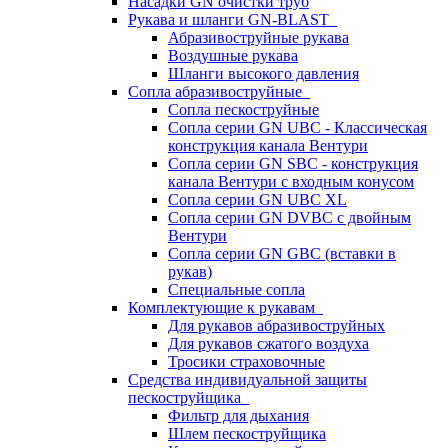
Насадки GN очистки труб
Рукава и шланги GN-BLAST
Абразивоструйные рукава
Воздушные рукава
Шланги высокого давления
Сопла абразивоструйные
Сопла пескоструйные
Сопла серии GN UBC - Классическая
конструкция канала Вентури
Сопла серии GN SBC - конструкция
канала Вентури c входным конусом
Сопла серии GN UBC XL
Сопла серии GN DVBC с двойным
Вентури
Сопла серии GN GBC (вставки в
рукав)
Специальные сопла
Комплектующие к рукавам
Для рукавов абразивоструйных
Для рукавов сжатого воздуха
Тросики страховочные
Средства индивидуальной защиты
пескоструйщика
Фильтр для дыхания
Шлем пескоструйщика