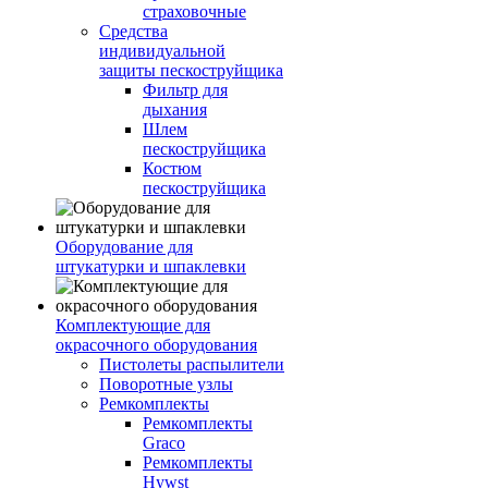
страховочные
Средства
индивидуальной
защиты пескоструйщика
Фильтр для
дыхания
Шлем
пескоструйщика
Костюм
пескоструйщика
Оборудование для
штукатурки и шпаклевки
Комплектующие для
окрасочного оборудования
Пистолеты распылители
Поворотные узлы
Ремкомплекты
Ремкомплекты
Graco
Ремкомплекты
Hywst