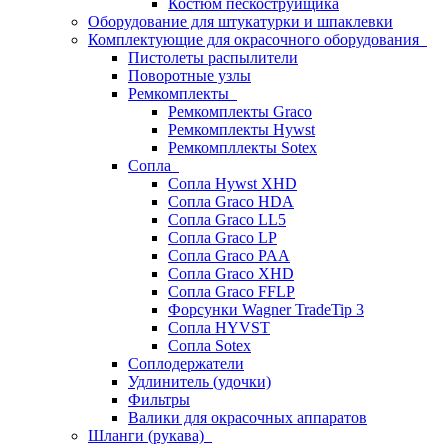
Костюм пескоструйщика
Оборудование для штукатурки и шпаклевки
Комплектующие для окрасочного оборудования
Пистолеты распылители
Поворотные узлы
Ремкомплекты
Ремкомплекты Graco
Ремкомплекты Hywst
Ремкомпллекты Sotex
Сопла
Сопла Hywst XHD
Сопла Graco HDA
Сопла Graco LL5
Сопла Graco LP
Сопла Graco PAA
Сопла Graco XHD
Сопла Graco FFLP
Форсунки Wagner TradeTip 3
Сопла HYVST
Сопла Sotex
Соплодержатели
Удлинитель (удочки)
Фильтры
Валики для окрасочных аппаратов
Шланги (рукава)