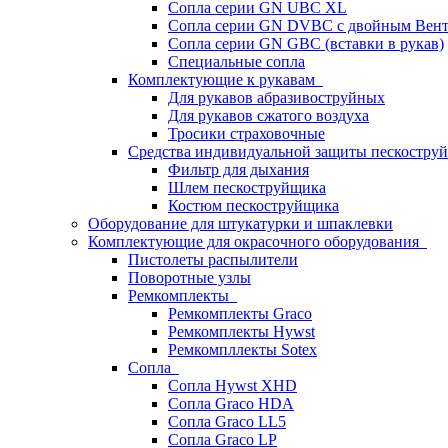
Сопла серии GN UBC XL
Сопла серии GN DVBC с двойным Вен
Сопла серии GN GBC (вставки в рукав)
Специальные сопла
Комплектующие к рукавам
Для рукавов абразивоструйных
Для рукавов сжатого воздуха
Тросики страховочные
Средства индивидуальной защиты пескостр
Фильтр для дыхания
Шлем пескоструйщика
Костюм пескоструйщика
Оборудование для штукатурки и шпаклевки
Комплектующие для окрасочного оборудования
Пистолеты распылители
Поворотные узлы
Ремкомплекты
Ремкомплекты Graco
Ремкомплекты Hywst
Ремкомпллекты Sotex
Сопла
Сопла Hywst XHD
Сопла Graco HDA
Сопла Graco LL5
Сопла Graco LP