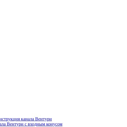
нструкция канала Вентури
ала Вентури c входным конусом