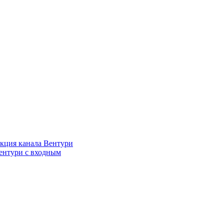
кция канала Вентури
ентури c входным