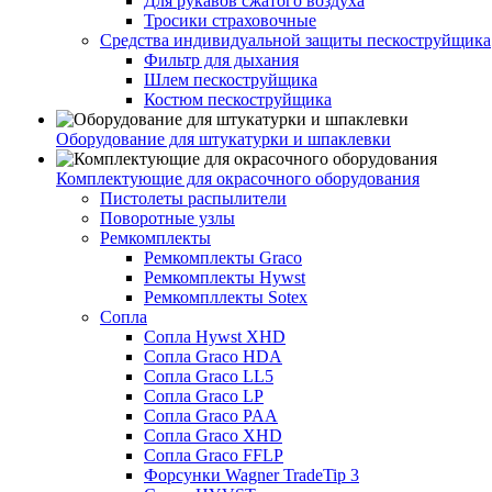
Для рукавов сжатого воздуха
Тросики страховочные
Средства индивидуальной защиты пескоструйщика
Фильтр для дыхания
Шлем пескоструйщика
Костюм пескоструйщика
Оборудование для штукатурки и шпаклевки
Комплектующие для окрасочного оборудования
Пистолеты распылители
Поворотные узлы
Ремкомплекты
Ремкомплекты Graco
Ремкомплекты Hywst
Ремкомпллекты Sotex
Сопла
Сопла Hywst XHD
Сопла Graco HDA
Сопла Graco LL5
Сопла Graco LP
Сопла Graco PAA
Сопла Graco XHD
Сопла Graco FFLP
Форсунки Wagner TradeTip 3