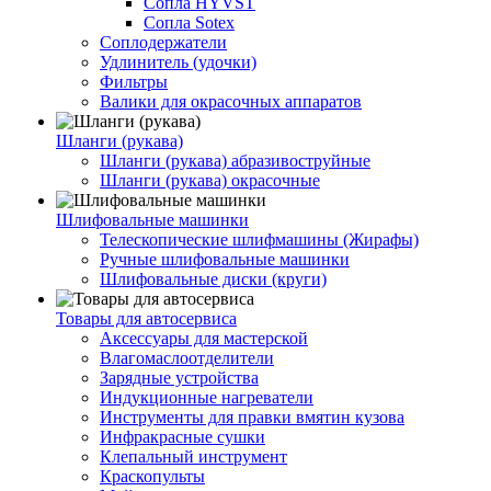
Сопла HYVST
Сопла Sotex
Соплодержатели
Удлинитель (удочки)
Фильтры
Валики для окрасочных аппаратов
Шланги (рукава)
Шланги (рукава) абразивоструйные
Шланги (рукава) окрасочные
Шлифовальные машинки
Телескопические шлифмашины (Жирафы)
Ручные шлифовальные машинки
Шлифовальные диски (круги)
Товары для автосервиса
Аксессуары для мастерской
Влагомаслоотделители
Зарядные устройства
Индукционные нагреватели
Инструменты для правки вмятин кузова
Инфракрасные сушки
Клепальный инструмент
Краскопульты