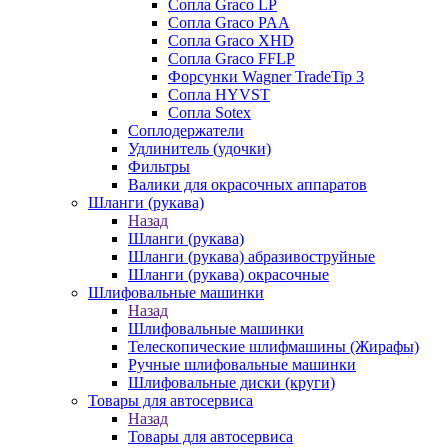
Сопла Graco LP
Сопла Graco PAA
Сопла Graco XHD
Сопла Graco FFLP
Форсунки Wagner TradeTip 3
Сопла HYVST
Сопла Sotex
Соплодержатели
Удлинитель (удочки)
Фильтры
Валики для окрасочных аппаратов
Шланги (рукава)
Назад
Шланги (рукава)
Шланги (рукава) абразивоструйные
Шланги (рукава) окрасочные
Шлифовальные машинки
Назад
Шлифовальные машинки
Телескопические шлифмашины (Жирафы)
Ручные шлифовальные машинки
Шлифовальные диски (круги)
Товары для автосервиса
Назад
Товары для автосервиса