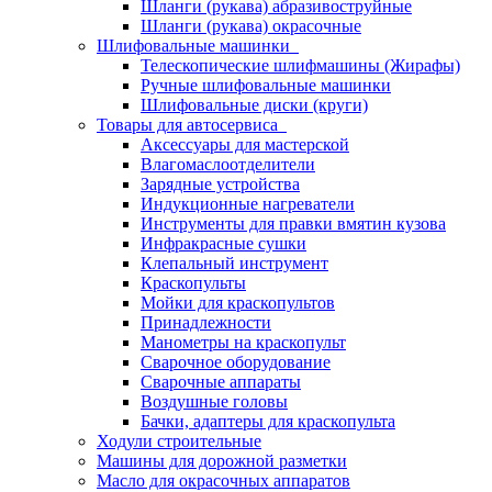
Шланги (рукава) абразивоструйные
Шланги (рукава) окрасочные
Шлифовальные машинки
Телескопические шлифмашины (Жирафы)
Ручные шлифовальные машинки
Шлифовальные диски (круги)
Товары для автосервиса
Аксессуары для мастерской
Влагомаслоотделители
Зарядные устройства
Индукционные нагреватели
Инструменты для правки вмятин кузова
Инфракрасные сушки
Клепальный инструмент
Краскопульты
Мойки для краскопультов
Принадлежности
Манометры на краскопульт
Сварочное оборудование
Сварочные аппараты
Воздушные головы
Бачки, адаптеры для краскопульта
Ходули строительные
Машины для дорожной разметки
Масло для окрасочных аппаратов