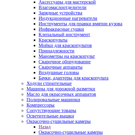
Аксессуары для мастерской
Влагомаслоотделители
Зарядные устройства
Индукционные нагреватели
Инструменты для правки вмятин кузова
Инфракрасные сушки
Клепальный инструмент
Краскопульты
Мойки для краскопультов
Принадлежности
Манометры на краскопульт
Сварочное оборудование
Сварочные аппараты
Воздушные головы
Бачки, адаптеры для краскопульта
Ходули строительные
Машины для дорожной разметки
Масло для окрасочных аппаратов
Полировальные машинки
Компрессоры
Сопутствующие товары
Осветительные вышки
Окрасочно-сушильные камеры
Назад
Окрасочно-сушильные камеры