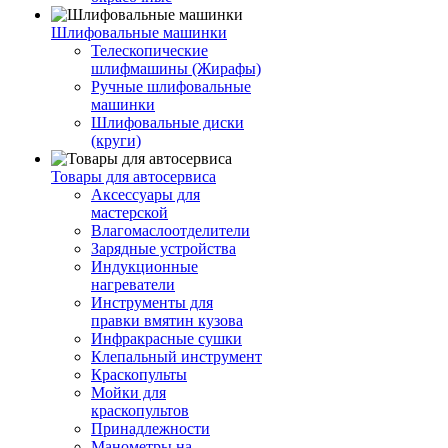
Шлифовальные машинки
Телескопические
шлифмашины (Жирафы)
Ручные шлифовальные
машинки
Шлифовальные диски
(круги)
Товары для автосервиса
Аксессуары для
мастерской
Влагомаслоотделители
Зарядные устройства
Индукционные
нагреватели
Инструменты для
правки вмятин кузова
Инфракрасные сушки
Клепальный инструмент
Краскопульты
Мойки для
краскопультов
Принадлежности
Манометры на