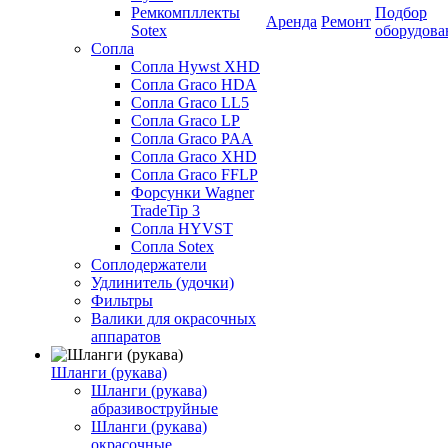
Ремкомпллекты
Подбор
Аренда
Ремонт
Sotex
оборудова
Сопла
Сопла Hywst XHD
Сопла Graco HDA
Сопла Graco LL5
Сопла Graco LP
Сопла Graco PAA
Сопла Graco XHD
Сопла Graco FFLP
Форсунки Wagner
TradeTip 3
Сопла HYVST
Сопла Sotex
Соплодержатели
Удлинитель (удочки)
Фильтры
Валики для окрасочных
аппаратов
Шланги (рукава)
Шланги (рукава)
абразивоструйные
Шланги (рукава)
окрасочные