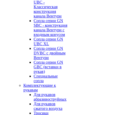
UBC -
Классическая
конструкция
канала Вентури
Сопла серии GN
SBC - конструкция
канала Вентури c
входным конусом
Сопла серии GN
UBC XL
Сопла серии GN
DVBC с двойным
Вентури
Сопла серии GN
GBC (вставки в
рукав)
Специальные
сопла
Комплектующие к
рукавам
Для рукавов
абразивоструйных
Для рукавов
сжатого воздуха
Тросики