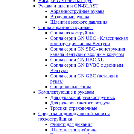
Насадки GN очистки труб
Рукава и шланги GN-BLAST
Абразивоструйные рукава
Воздушные рукава
Шланги высокого давления
Сопла абразивоструйные
Сопла пескоструйные
Сопла серии GN UBC - Классическая
конструкция канала Вентури
Сопла серии GN SBC - конструкция
канала Вентури c входным конусом
Сопла серии GN UBC XL
Сопла серии GN DVBC с двойным
Вентури
Сопла серии GN GBC (вставки в
рукав)
Специальные сопла
Комплектующие к рукавам
Для рукавов абразивоструйных
Для рукавов сжатого воздуха
Тросики страховочные
Средства индивидуальной защиты
пескоструйщика
Фильтр для дыхания
Шлем пескоструйщика