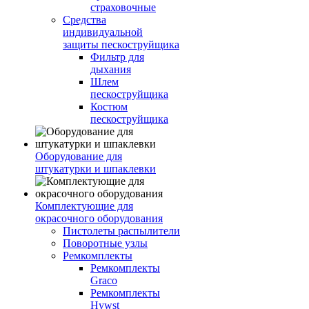
страховочные
Средства
индивидуальной
защиты пескоструйщика
Фильтр для
дыхания
Шлем
пескоструйщика
Костюм
пескоструйщика
Оборудование для
штукатурки и шпаклевки
Комплектующие для
окрасочного оборудования
Пистолеты распылители
Поворотные узлы
Ремкомплекты
Ремкомплекты
Graco
Ремкомплекты
Hywst