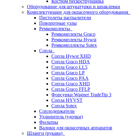
Костюм пескоструйщика
Оборудование для штукатурки и шпаклевки
Комплектующие для окрасочного оборудования
Пистолеты распылители
Поворотные узлы
Ремкомплекты
Ремкомплекты Graco
Ремкомплекты Hywst
Ремкомпллекты Sotex
Сопла
Сопла Hywst XHD
Сопла Graco HDA
Сопла Graco LL5
Сопла Graco LP
Сопла Graco PAA
Сопла Graco XHD
Сопла Graco FFLP
Форсунки Wagner TradeTip 3
Сопла HYVST
Сопла Sotex
Соплодержатели
Удлинитель (удочки)
Фильтры
Валики для окрасочных аппаратов
Шланги (рукава)