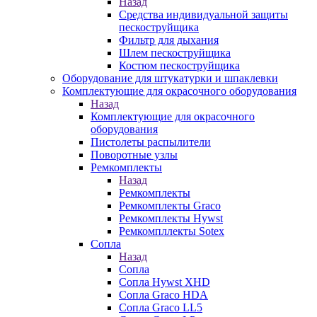
Назад
Средства индивидуальной защиты
пескоструйщика
Фильтр для дыхания
Шлем пескоструйщика
Костюм пескоструйщика
Оборудование для штукатурки и шпаклевки
Комплектующие для окрасочного оборудования
Назад
Комплектующие для окрасочного
оборудования
Пистолеты распылители
Поворотные узлы
Ремкомплекты
Назад
Ремкомплекты
Ремкомплекты Graco
Ремкомплекты Hywst
Ремкомпллекты Sotex
Сопла
Назад
Сопла
Сопла Hywst XHD
Сопла Graco HDA
Сопла Graco LL5