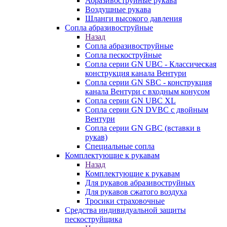
Абразивоструйные рукава
Воздушные рукава
Шланги высокого давления
Сопла абразивоструйные
Назад
Сопла абразивоструйные
Сопла пескоструйные
Сопла серии GN UBC - Классическая
конструкция канала Вентури
Сопла серии GN SBC - конструкция
канала Вентури c входным конусом
Сопла серии GN UBC XL
Сопла серии GN DVBC с двойным
Вентури
Сопла серии GN GBC (вставки в
рукав)
Специальные сопла
Комплектующие к рукавам
Назад
Комплектующие к рукавам
Для рукавов абразивоструйных
Для рукавов сжатого воздуха
Тросики страховочные
Средства индивидуальной защиты
пескоструйщика