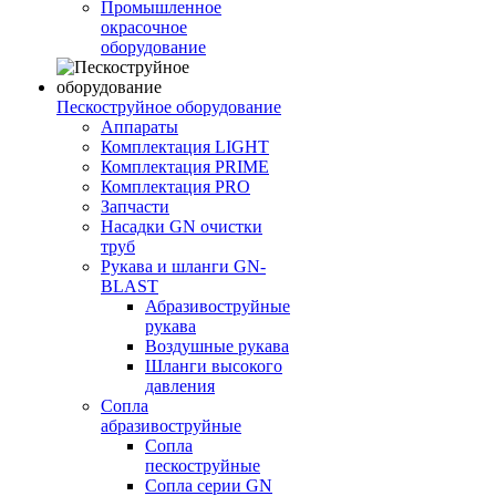
Промышленное
окрасочное
оборудование
Пескоструйное оборудование
Аппараты
Комплектация LIGHT
Комплектация PRIME
Комплектация PRO
Запчасти
Насадки GN очистки
труб
Рукава и шланги GN-
BLAST
Абразивоструйные
рукава
Воздушные рукава
Шланги высокого
давления
Сопла
абразивоструйные
Сопла
пескоструйные
Сопла серии GN