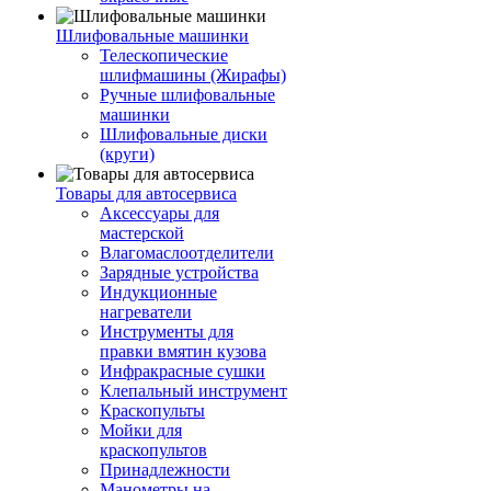
Шлифовальные машинки
Телескопические
шлифмашины (Жирафы)
Ручные шлифовальные
машинки
Шлифовальные диски
(круги)
Товары для автосервиса
Аксессуары для
мастерской
Влагомаслоотделители
Зарядные устройства
Индукционные
нагреватели
Инструменты для
правки вмятин кузова
Инфракрасные сушки
Клепальный инструмент
Краскопульты
Мойки для
краскопультов
Принадлежности
Манометры на