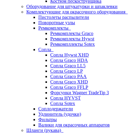
Костюм пескоструйщика
Оборудование для штукатурки и шпаклевки
Комплектующие для окрасочного оборудования
Пистолеты распылители
Поворотные узлы
Ремкомплекты
Ремкомплекты Graco
Ремкомплекты Hywst
Ремкомпллекты Sotex
Сопла
Сопла Hywst XHD
Сопла Graco HDA
Сопла Graco LL5
Сопла Graco LP
Сопла Graco PAA
Сопла Graco XHD
Сопла Graco FFLP
Форсунки Wagner TradeTip 3
Сопла HYVST
Сопла Sotex
Соплодержатели
Удлинитель (удочки)
Фильтры
Валики для окрасочных аппаратов
Шланги (рукава)