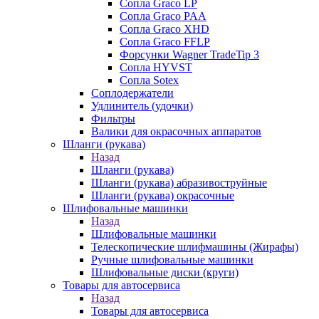
Сопла Graco LP
Сопла Graco PAA
Сопла Graco XHD
Сопла Graco FFLP
Форсунки Wagner TradeTip 3
Сопла HYVST
Сопла Sotex
Соплодержатели
Удлинитель (удочки)
Фильтры
Валики для окрасочных аппаратов
Шланги (рукава)
Назад
Шланги (рукава)
Шланги (рукава) абразивоструйные
Шланги (рукава) окрасочные
Шлифовальные машинки
Назад
Шлифовальные машинки
Телескопические шлифмашины (Жирафы)
Ручные шлифовальные машинки
Шлифовальные диски (круги)
Товары для автосервиса
Назад
Товары для автосервиса