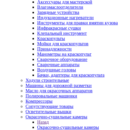
Аксессуары для мастерской
Влагомаслоотделители
Зарядные устройства
Индукционные нагреватели
Инструменты для правки вмятин кузова
Инфракрасные сушки
Клепальный инструмент
Краскопульты
Мойки для краскопультов
Принадлежности
Манометры на краскопульт
Сварочное оборудование
Сварочные аппараты
Воздушные головы
Бачки, адаптеры для краскопульта
Ходули строительные
Машины для дорожной разметки
Масло для окрасочных аппаратов
Полировальные машинки
Компрессоры
Сопутствующие товары
Осветительные вышки
Окрасочно-сушильные камеры
Назад
Окрасочно-сушильные камеры