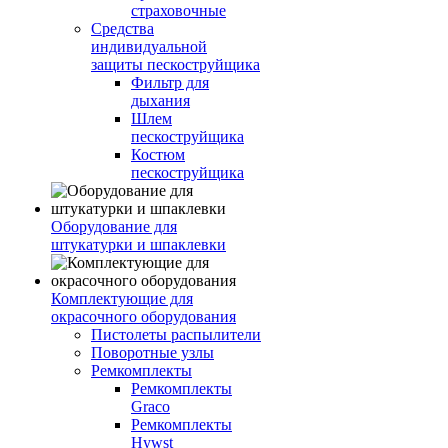
страховочные
Средства
индивидуальной
защиты пескоструйщика
Фильтр для
дыхания
Шлем
пескоструйщика
Костюм
пескоструйщика
Оборудование для
штукатурки и шпаклевки
Комплектующие для
окрасочного оборудования
Пистолеты распылители
Поворотные узлы
Ремкомплекты
Ремкомплекты
Graco
Ремкомплекты
Hywst