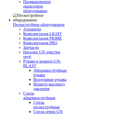
Промышленное
окрасочное
оборудование
Пескоструйное оборудование
Аппараты
Комплектация LIGHT
Комплектация PRIME
Комплектация PRO
Запчасти
Насадки GN очистки
труб
Рукава и шланги GN-
BLAST
Абразивоструйные
рукава
Воздушные рукава
Шланги высокого
давления
Сопла
абразивоструйные
Сопла
пескоструйные
Сопла серии GN