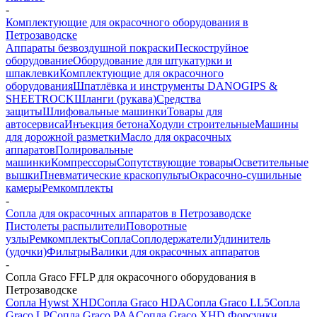
-
Комплектующие для окрасочного оборудования в
Петрозаводске
Аппараты безвоздушной покраски
Пескоструйное
оборудование
Оборудование для штукатурки и
шпаклевки
Комплектующие для окрасочного
оборудования
Шпатлёвка и инструменты DANOGIPS &
SHEETROCK
Шланги (рукава)
Средства
защиты
Шлифовальные машинки
Товары для
автосервиса
Инъекция бетона
Ходули строительные
Машины
для дорожной разметки
Масло для окрасочных
аппаратов
Полировальные
машинки
Компрессоры
Сопутствующие товары
Осветительные
вышки
Пневматические краскопульты
Окрасочно-сушильные
камеры
Ремкомплекты
-
Сопла для окрасочных аппаратов в Петрозаводске
Пистолеты распылители
Поворотные
узлы
Ремкомплекты
Сопла
Соплодержатели
Удлинитель
(удочки)
Фильтры
Валики для окрасочных аппаратов
-
Сопла Graco FFLP для окрасочного оборудования в
Петрозаводске
Сопла Hywst XHD
Сопла Graco HDA
Сопла Graco LL5
Сопла
Graco LP
Сопла Graco PAA
Сопла Graco XHD
Форсунки