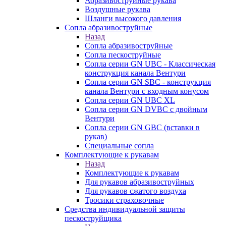
Абразивоструйные рукава
Воздушные рукава
Шланги высокого давления
Сопла абразивоструйные
Назад
Сопла абразивоструйные
Сопла пескоструйные
Сопла серии GN UBC - Классическая
конструкция канала Вентури
Сопла серии GN SBC - конструкция
канала Вентури c входным конусом
Сопла серии GN UBC XL
Сопла серии GN DVBC с двойным
Вентури
Сопла серии GN GBC (вставки в
рукав)
Специальные сопла
Комплектующие к рукавам
Назад
Комплектующие к рукавам
Для рукавов абразивоструйных
Для рукавов сжатого воздуха
Тросики страховочные
Средства индивидуальной защиты
пескоструйщика