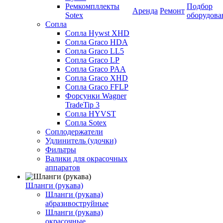
Ремкомпллекты
Подбор
Аренда
Ремонт
Sotex
оборудова
Сопла
Сопла Hywst XHD
Сопла Graco HDA
Сопла Graco LL5
Сопла Graco LP
Сопла Graco PAA
Сопла Graco XHD
Сопла Graco FFLP
Форсунки Wagner
TradeTip 3
Сопла HYVST
Сопла Sotex
Соплодержатели
Удлинитель (удочки)
Фильтры
Валики для окрасочных
аппаратов
Шланги (рукава)
Шланги (рукава)
абразивоструйные
Шланги (рукава)
окрасочные