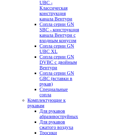
UBC -
Классическая
конструкция
канала Вентури
Сопла серии GN
SBC - конструкция
канала Вентури c
входным конусом
Сопла серии GN
UBC XL
Сопла серии GN
DVBC с двойным
Вентури
Сопла серии GN
GBC (вставки в
рукав)
Специальные
сопла
Комплектующие к
рукавам
Для рукавов
абразивоструйных
Для рукавов
сжатого воздуха
Тросики