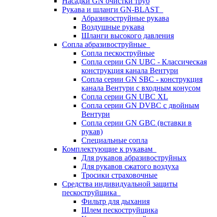
Насадки GN очистки труб
Рукава и шланги GN-BLAST
Абразивоструйные рукава
Воздушные рукава
Шланги высокого давления
Сопла абразивоструйные
Сопла пескоструйные
Сопла серии GN UBC - Классическая
конструкция канала Вентури
Сопла серии GN SBC - конструкция
канала Вентури c входным конусом
Сопла серии GN UBC XL
Сопла серии GN DVBC с двойным
Вентури
Сопла серии GN GBC (вставки в
рукав)
Специальные сопла
Комплектующие к рукавам
Для рукавов абразивоструйных
Для рукавов сжатого воздуха
Тросики страховочные
Средства индивидуальной защиты
пескоструйщика
Фильтр для дыхания
Шлем пескоструйщика