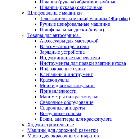
Шланги (рукава) абразивоструйные
Шланги (рукава) окрасочные
Шлифовальные машинки
Телескопические шлифмашины (Жирафы)
Ручные шлифовальные машинки
Шлифовальные диски (круги)
Товары для автосервиса
Аксессуары для мастерской
Влагомаслоотделители
Зарядные устройства
Индукционные нагреватели
Инструменты для правки вмятин кузова
Инфракрасные сушки
Клепальный инструмент
Краскопульты
Мойки для краскопультов
Принадлежности
Манометры на краскопульт
Сварочное оборудование
Сварочные аппараты
Воздушные головы
Бачки, адаптеры для краскопульта
Ходули строительные
Машины для дорожной разметки
Масло для окрасочных аппаратов