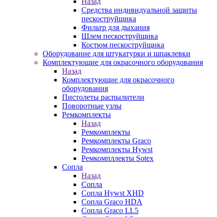
Назад
Средства индивидуальной защиты
пескоструйщика
Фильтр для дыхания
Шлем пескоструйщика
Костюм пескоструйщика
Оборудование для штукатурки и шпаклевки
Комплектующие для окрасочного оборудования
Назад
Комплектующие для окрасочного
оборудования
Пистолеты распылители
Поворотные узлы
Ремкомплекты
Назад
Ремкомплекты
Ремкомплекты Graco
Ремкомплекты Hywst
Ремкомпллекты Sotex
Сопла
Назад
Сопла
Сопла Hywst XHD
Сопла Graco HDA
Сопла Graco LL5