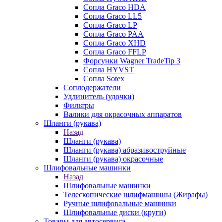
Сопла Graco HDA
Сопла Graco LL5
Сопла Graco LP
Сопла Graco PAA
Сопла Graco XHD
Сопла Graco FFLP
Форсунки Wagner TradeTip 3
Сопла HYVST
Сопла Sotex
Соплодержатели
Удлинитель (удочки)
Фильтры
Валики для окрасочных аппаратов
Шланги (рукава)
Назад
Шланги (рукава)
Шланги (рукава) абразивоструйные
Шланги (рукава) окрасочные
Шлифовальные машинки
Назад
Шлифовальные машинки
Телескопические шлифмашины (Жирафы)
Ручные шлифовальные машинки
Шлифовальные диски (круги)
Товары для автосервиса