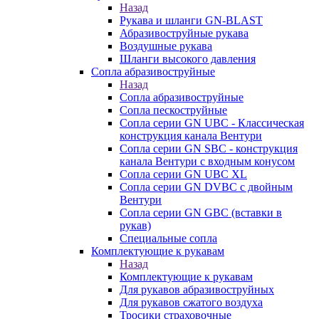
Назад
Рукава и шланги GN-BLAST
Абразивоструйные рукава
Воздушные рукава
Шланги высокого давления
Сопла абразивоструйные
Назад
Сопла абразивоструйные
Сопла пескоструйные
Сопла серии GN UBC - Классическая
конструкция канала Вентури
Сопла серии GN SBC - конструкция
канала Вентури c входным конусом
Сопла серии GN UBC XL
Сопла серии GN DVBC с двойным
Вентури
Сопла серии GN GBC (вставки в
рукав)
Специальные сопла
Комплектующие к рукавам
Назад
Комплектующие к рукавам
Для рукавов абразивоструйных
Для рукавов сжатого воздуха
Тросики страховочные