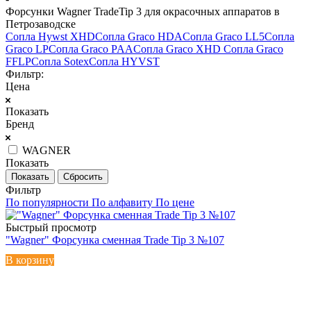
Форсунки Wagner TradeTip 3 для окрасочных аппаратов в
Петрозаводске
Сопла Hywst XHD
Сопла Graco HDA
Сопла Graco LL5
Сопла
Graco LP
Сопла Graco PAA
Сопла Graco XHD
Сопла Graco
FFLP
Сопла Sotex
Сопла HYVST
Фильтр:
Цена
Показать
Бренд
WAGNER
Показать
Сбросить
Фильтр
По популярности
По алфавиту
По цене
Быстрый просмотр
"Wagner" Форсунка сменная Trade Tip 3 №107
В корзину