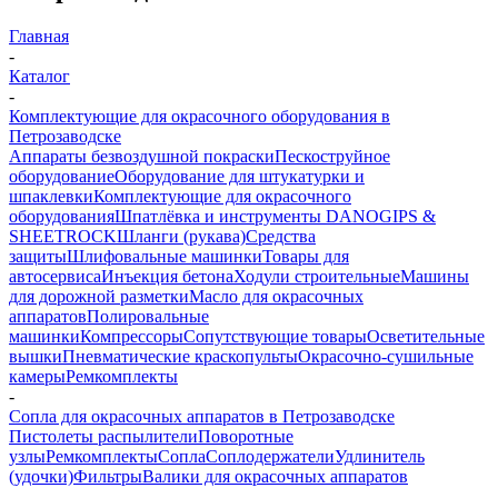
Главная
-
Каталог
-
Комплектующие для окрасочного оборудования в
Петрозаводске
Аппараты безвоздушной покраски
Пескоструйное
оборудование
Оборудование для штукатурки и
шпаклевки
Комплектующие для окрасочного
оборудования
Шпатлёвка и инструменты DANOGIPS &
SHEETROCK
Шланги (рукава)
Средства
защиты
Шлифовальные машинки
Товары для
автосервиса
Инъекция бетона
Ходули строительные
Машины
для дорожной разметки
Масло для окрасочных
аппаратов
Полировальные
машинки
Компрессоры
Сопутствующие товары
Осветительные
вышки
Пневматические краскопульты
Окрасочно-сушильные
камеры
Ремкомплекты
-
Сопла для окрасочных аппаратов в Петрозаводске
Пистолеты распылители
Поворотные
узлы
Ремкомплекты
Сопла
Соплодержатели
Удлинитель
(удочки)
Фильтры
Валики для окрасочных аппаратов
-