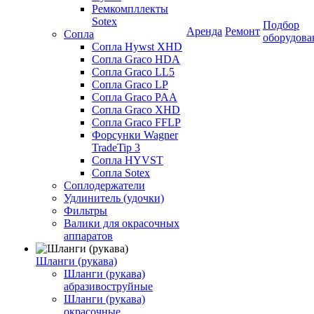
Ремкомпллекты
Sotex
Подбор
Аренда
Ремонт
Сопла
оборудова
Сопла Hywst XHD
Сопла Graco HDA
Сопла Graco LL5
Сопла Graco LP
Сопла Graco PAA
Сопла Graco XHD
Сопла Graco FFLP
Форсунки Wagner
TradeTip 3
Сопла HYVST
Сопла Sotex
Соплодержатели
Удлинитель (удочки)
Фильтры
Валики для окрасочных
аппаратов
Шланги (рукава)
Шланги (рукава)
абразивоструйные
Шланги (рукава)
окрасочные