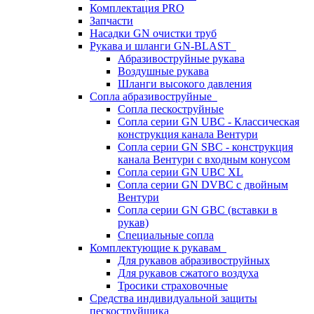
Комплектация PRO
Запчасти
Насадки GN очистки труб
Рукава и шланги GN-BLAST
Абразивоструйные рукава
Воздушные рукава
Шланги высокого давления
Сопла абразивоструйные
Сопла пескоструйные
Сопла серии GN UBC - Классическая
конструкция канала Вентури
Сопла серии GN SBC - конструкция
канала Вентури c входным конусом
Сопла серии GN UBC XL
Сопла серии GN DVBC с двойным
Вентури
Сопла серии GN GBC (вставки в
рукав)
Специальные сопла
Комплектующие к рукавам
Для рукавов абразивоструйных
Для рукавов сжатого воздуха
Тросики страховочные
Средства индивидуальной защиты
пескоструйщика