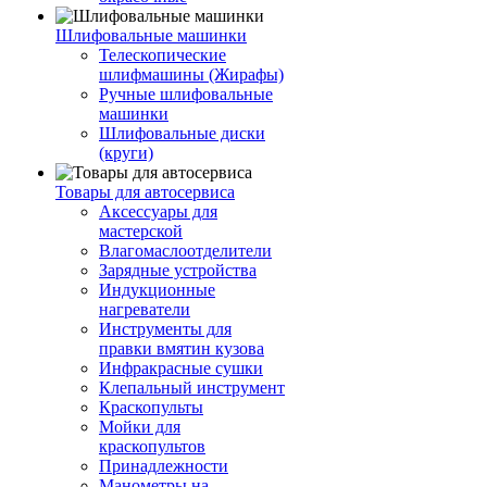
Шлифовальные машинки
Телескопические
шлифмашины (Жирафы)
Ручные шлифовальные
машинки
Шлифовальные диски
(круги)
Товары для автосервиса
Аксессуары для
мастерской
Влагомаслоотделители
Зарядные устройства
Индукционные
нагреватели
Инструменты для
правки вмятин кузова
Инфракрасные сушки
Клепальный инструмент
Краскопульты
Мойки для
краскопультов
Принадлежности
Манометры на