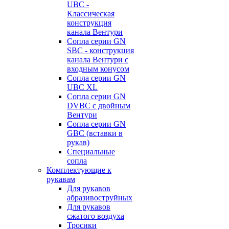
UBC -
Классическая
конструкция
канала Вентури
Сопла серии GN
SBC - конструкция
канала Вентури c
входным конусом
Сопла серии GN
UBC XL
Сопла серии GN
DVBC с двойным
Вентури
Сопла серии GN
GBC (вставки в
рукав)
Специальные
сопла
Комплектующие к
рукавам
Для рукавов
абразивоструйных
Для рукавов
сжатого воздуха
Тросики