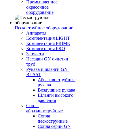
Промышленное
окрасочное
оборудование
Пескоструйное оборудование
Аппараты
Комплектация LIGHT
Комплектация PRIME
Комплектация PRO
Запчасти
Насадки GN очистки
труб
Рукава и шланги GN-
BLAST
Абразивоструйные
рукава
Воздушные рукава
Шланги высокого
давления
Сопла
абразивоструйные
Сопла
пескоструйные
Сопла серии GN