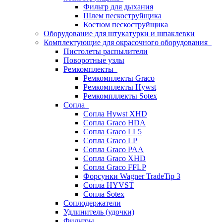
Фильтр для дыхания
Шлем пескоструйщика
Костюм пескоструйщика
Оборудование для штукатурки и шпаклевки
Комплектующие для окрасочного оборудования
Пистолеты распылители
Поворотные узлы
Ремкомплекты
Ремкомплекты Graco
Ремкомплекты Hywst
Ремкомпллекты Sotex
Сопла
Сопла Hywst XHD
Сопла Graco HDA
Сопла Graco LL5
Сопла Graco LP
Сопла Graco PAA
Сопла Graco XHD
Сопла Graco FFLP
Форсунки Wagner TradeTip 3
Сопла HYVST
Сопла Sotex
Соплодержатели
Удлинитель (удочки)
Фильтры