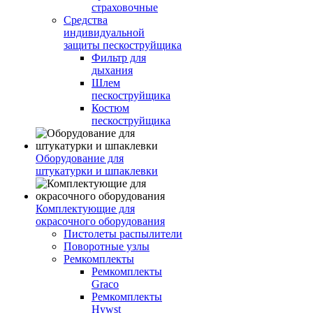
страховочные
Средства
индивидуальной
защиты пескоструйщика
Фильтр для
дыхания
Шлем
пескоструйщика
Костюм
пескоструйщика
Оборудование для
штукатурки и шпаклевки
Комплектующие для
окрасочного оборудования
Пистолеты распылители
Поворотные узлы
Ремкомплекты
Ремкомплекты
Graco
Ремкомплекты
Hywst