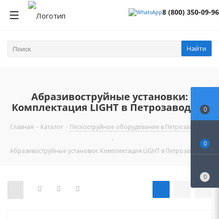
8 (800) 350-09-96
Найти
Абразивоструйные установки:
Комплектация LIGHT в Петрозаводске
0
Главная
-
Каталог
-
Пескоструйное оборудование в Петрозаводске
-
0
Абразивоструйные установки: Комплектация LIGHT в Петрозаводске
0