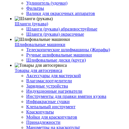
Удлинитель (удочки)
Фильтры
Валики для окрасочных аппаратов
Шланги (рукава)
Шланги (рукава) абразивоструйные
Шланги (рукава) окрасочные
Шлифовальные машинки
Телескопические шлифмашины (Жирафы)
Ручные шлифовальные машинки
Шлифовальные диски (круги)
Товары для автосервиса
Аксессуары для мастерской
Влагомаслоотделители
Зарядные устройства
Индукционные нагреватели
Инструменты для правки вмятин кузова
Инфракрасные сушки
Клепальный инструмент
Краскопульты
Мойки для краскопультов
Принадлежности
Манометры на краскопульт