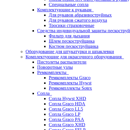
Специальные сопла
Комплектующие к рукавам
Для рукавов абразивоструйных
Для рукавов сжатого воздуха
Тросики страховочные
Средства индивидуальной защиты пескостр
Фильтр для дыхания
Шлем пескоструйщика
Костюм пескоструйщика
Оборудование для штукатурки и шпаклевки
Комплектующие для окрасочного оборудования
Пистолеты распылители
Поворотные узлы
Ремкомплекты
Ремкомплекты Graco
Ремкомплекты Hywst
Ремкомпллекты Sotex
Сопла
Сопла Hywst XHD
Сопла Graco HDA
Сопла Graco LL5
Сопла Graco LP
Сопла Graco PAA
Сопла Graco XHD
Сопла Graco FFLP