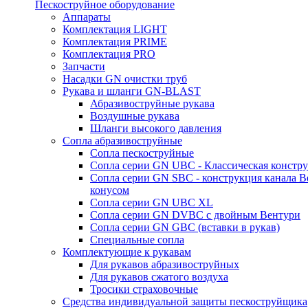
Пескоструйное оборудование
Аппараты
Комплектация LIGHT
Комплектация PRIME
Комплектация PRO
Запчасти
Насадки GN очистки труб
Рукава и шланги GN-BLAST
Абразивоструйные рукава
Воздушные рукава
Шланги высокого давления
Сопла абразивоструйные
Сопла пескоструйные
Сопла серии GN UBC - Классическая констру
Сопла серии GN SBC - конструкция канала В
конусом
Сопла серии GN UBC XL
Сопла серии GN DVBC с двойным Вентури
Сопла серии GN GBC (вставки в рукав)
Специальные сопла
Комплектующие к рукавам
Для рукавов абразивоструйных
Для рукавов сжатого воздуха
Тросики страховочные
Средства индивидуальной защиты пескоструйщика