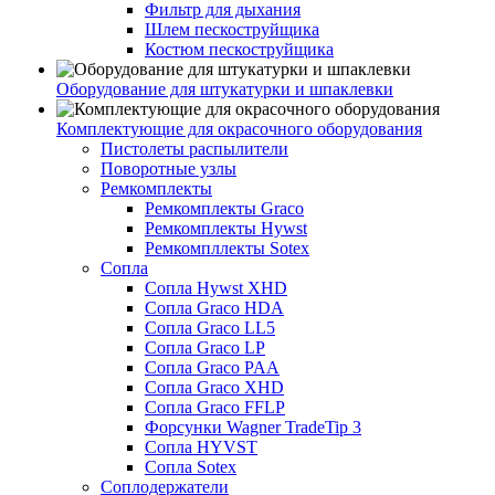
Фильтр для дыхания
Шлем пескоструйщика
Костюм пескоструйщика
Оборудование для штукатурки и шпаклевки
Комплектующие для окрасочного оборудования
Пистолеты распылители
Поворотные узлы
Ремкомплекты
Ремкомплекты Graco
Ремкомплекты Hywst
Ремкомпллекты Sotex
Сопла
Сопла Hywst XHD
Сопла Graco HDA
Сопла Graco LL5
Сопла Graco LP
Сопла Graco PAA
Сопла Graco XHD
Сопла Graco FFLP
Форсунки Wagner TradeTip 3
Сопла HYVST
Сопла Sotex
Соплодержатели