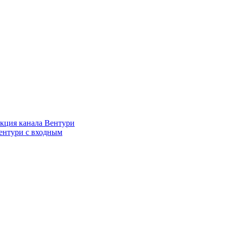
кция канала Вентури
ентури c входным