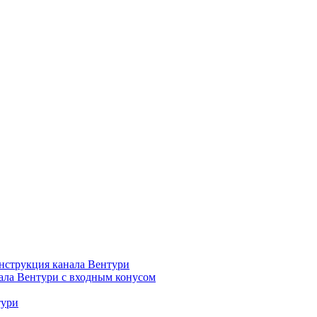
нструкция канала Вентури
ала Вентури c входным конусом
тури