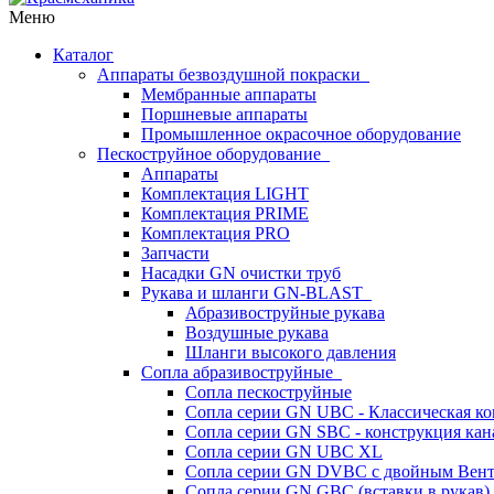
Меню
Каталог
Аппараты безвоздушной покраски
Мембранные аппараты
Поршневые аппараты
Промышленное окрасочное оборудование
Пескоструйное оборудование
Аппараты
Комплектация LIGHT
Комплектация PRIME
Комплектация PRO
Запчасти
Насадки GN очистки труб
Рукава и шланги GN-BLAST
Абразивоструйные рукава
Воздушные рукава
Шланги высокого давления
Сопла абразивоструйные
Сопла пескоструйные
Сопла серии GN UBC - Классическая ко
Сопла серии GN SBC - конструкция кан
Сопла серии GN UBC XL
Сопла серии GN DVBC с двойным Вен
Сопла серии GN GBC (вставки в рукав)