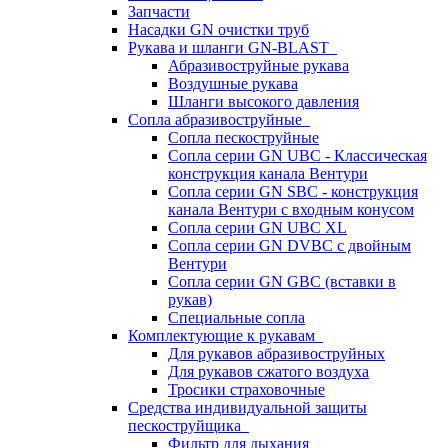
Запчасти
Насадки GN очистки труб
Рукава и шланги GN-BLAST
Абразивоструйные рукава
Воздушные рукава
Шланги высокого давления
Сопла абразивоструйные
Сопла пескоструйные
Сопла серии GN UBC - Классическая
конструкция канала Вентури
Сопла серии GN SBC - конструкция
канала Вентури c входным конусом
Сопла серии GN UBC XL
Сопла серии GN DVBC с двойным
Вентури
Сопла серии GN GBC (вставки в
рукав)
Специальные сопла
Комплектующие к рукавам
Для рукавов абразивоструйных
Для рукавов сжатого воздуха
Тросики страховочные
Средства индивидуальной защиты
пескоструйщика
Фильтр для дыхания