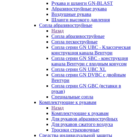
Рукава и шланги GN-BLAST
Абразивоструйные рукава
Воздушные рукава
Шланги высокого давления
Сопла абразивоструйные
Назад
Сопла абразивоструйные
Сопла пескоструйные
Сопла серии GN UBC - Классическая
конструкция канала Вентури
Сопла серии GN SBC - конструкция
канала Вентури c входным конусом
Сопла серии GN UBC XL
Сопла серии GN DVBC с двойным
Вентури
Сопла серии GN GBC (вставки в
рукав)
Специальные сопла
Комплектующие к рукавам
Назад
Комплектующие к рукавам
Для рукавов абразивоструйных
Для рукавов сжатого воздуха
Тросики страховочные
Средства индивидуальной защиты