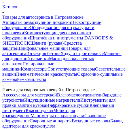
-
Каталог
-
Товары для автосервиса в Петрозаводске
Аппараты безвоздушной покраски
Пескоструйное
оборудование
Оборудование для штукатурки и
шпаклевки
Комплектующие для окрасочного
оборудования
Шпатлёвка и инструменты DANOGIPS &
SHEETROCK
Шланги (рукава)
Средства
защиты
Шлифовальные машинки
Товары для
автосервиса
Инъекция бетона
Ходули строительные
Машины
для дорожной разметки
Масло для окрасочных
аппаратов
Полировальные
машинки
Компрессоры
Сопутствующие товары
Осветительные
вышки
Пневматические краскопульты
Окрасочно-сушильные
камеры
Ремкомплекты
-
Плечи для сварочных клещей в Петрозаводске
Аксессуары для мастерской
Влагомаслоотделители
Зарядные
устройства
Индукционные нагреватели
Инструменты для
правки вмятин кузова
Инфракрасные сушки
Клепальный
инструмент
Краскопульты
Мойки для
краскопультов
Манометры на краскопульт
Сварочное
оборудование
Сварочные аппараты
Воздушные головы
Бачки,
адаптеры для краскопульта