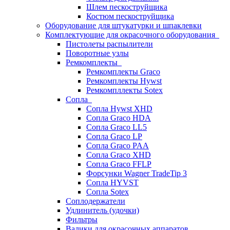
Шлем пескоструйщика
Костюм пескоструйщика
Оборудование для штукатурки и шпаклевки
Комплектующие для окрасочного оборудования
Пистолеты распылители
Поворотные узлы
Ремкомплекты
Ремкомплекты Graco
Ремкомплекты Hywst
Ремкомпллекты Sotex
Сопла
Сопла Hywst XHD
Сопла Graco HDA
Сопла Graco LL5
Сопла Graco LP
Сопла Graco PAA
Сопла Graco XHD
Сопла Graco FFLP
Форсунки Wagner TradeTip 3
Сопла HYVST
Сопла Sotex
Соплодержатели
Удлинитель (удочки)
Фильтры
Валики для окрасочных аппаратов