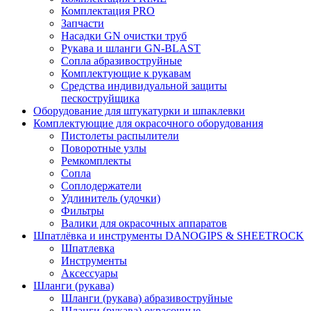
Комплектация PRO
Запчасти
Насадки GN очистки труб
Рукава и шланги GN-BLAST
Сопла абразивоструйные
Комплектующие к рукавам
Средства индивидуальной защиты
пескоструйщика
Оборудование для штукатурки и шпаклевки
Комплектующие для окрасочного оборудования
Пистолеты распылители
Поворотные узлы
Ремкомплекты
Сопла
Соплодержатели
Удлинитель (удочки)
Фильтры
Валики для окрасочных аппаратов
Шпатлёвка и инструменты DANOGIPS & SHEETROCK
Шпатлевка
Инструменты
Аксессуары
Шланги (рукава)
Шланги (рукава) абразивоструйные
Шланги (рукава) окрасочные