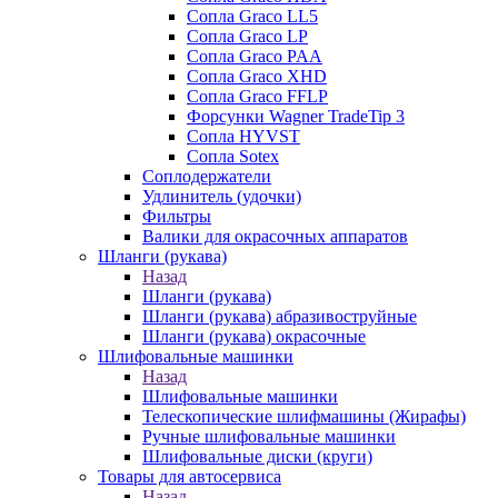
Сопла Graco LL5
Сопла Graco LP
Сопла Graco PAA
Сопла Graco XHD
Сопла Graco FFLP
Форсунки Wagner TradeTip 3
Сопла HYVST
Сопла Sotex
Соплодержатели
Удлинитель (удочки)
Фильтры
Валики для окрасочных аппаратов
Шланги (рукава)
Назад
Шланги (рукава)
Шланги (рукава) абразивоструйные
Шланги (рукава) окрасочные
Шлифовальные машинки
Назад
Шлифовальные машинки
Телескопические шлифмашины (Жирафы)
Ручные шлифовальные машинки
Шлифовальные диски (круги)
Товары для автосервиса
Назад