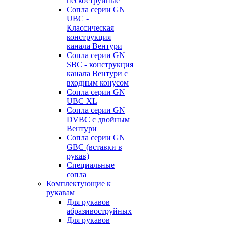
пескоструйные
Сопла серии GN
UBC -
Классическая
конструкция
канала Вентури
Сопла серии GN
SBC - конструкция
канала Вентури c
входным конусом
Сопла серии GN
UBC XL
Сопла серии GN
DVBC с двойным
Вентури
Сопла серии GN
GBC (вставки в
рукав)
Специальные
сопла
Комплектующие к
рукавам
Для рукавов
абразивоструйных
Для рукавов