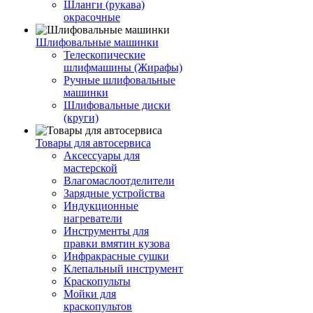
Шланги (рукава)
окрасочные
Шлифовальные машинки
Телескопические
шлифмашины (Жирафы)
Ручные шлифовальные
машинки
Шлифовальные диски
(круги)
Товары для автосервиса
Аксессуары для
мастерской
Влагомаслоотделители
Зарядные устройства
Индукционные
нагреватели
Инструменты для
правки вмятин кузова
Инфракрасные сушки
Клепальный инструмент
Краскопульты
Мойки для
краскопультов