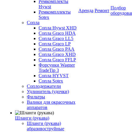
Ремкомплекты
Hywst
Подбор
Аренда
Ремонт
Ремкомпллекты
оборудова
Sotex
Сопла
Сопла Hywst XHD
Сопла Graco HDA
Сопла Graco LL5
Сопла Graco LP
Сопла Graco PAA
Сопла Graco XHD
Сопла Graco FFLP
Форсунки Wagner
TradeTip 3
Сопла HYVST
Сопла Sotex
Соплодержатели
Удлинитель (удочки)
Фильтры
Валики для окрасочных
аппаратов
Шланги (рукава)
Шланги (рукава)
абразивоструйные