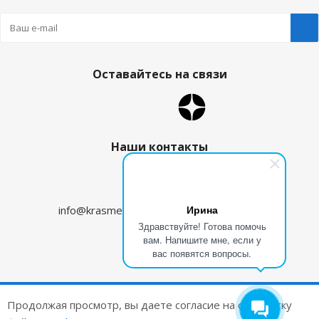
Оставайтесь на связи
Наши контакты
8 (800) 350-09-96
Ирина
info@krasmehanika.ru
zakaz@krasmehanika.ru
Здравствуйте! Готова помочь
вам. Напишите мне, если у
Петрозаводск
вас появятся вопросы.
2026 © Красмеханика
Продолжая просмотр, вы даете согласие на обработку