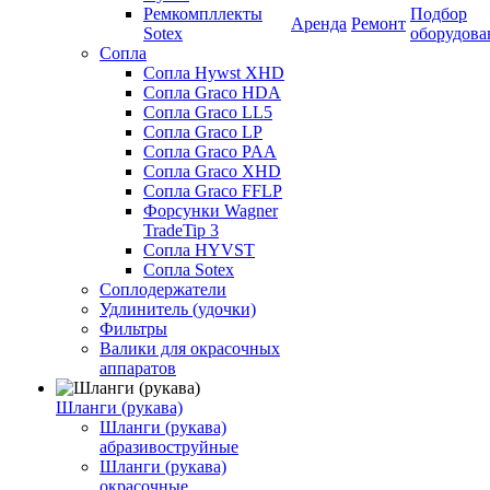
Ремкомпллекты
Подбор
Аренда
Ремонт
Sotex
оборудова
Сопла
Сопла Hywst XHD
Сопла Graco HDA
Сопла Graco LL5
Сопла Graco LP
Сопла Graco PAA
Сопла Graco XHD
Сопла Graco FFLP
Форсунки Wagner
TradeTip 3
Сопла HYVST
Сопла Sotex
Соплодержатели
Удлинитель (удочки)
Фильтры
Валики для окрасочных
аппаратов
Шланги (рукава)
Шланги (рукава)
абразивоструйные
Шланги (рукава)
окрасочные