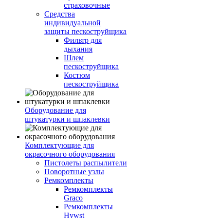
страховочные
Средства
индивидуальной
защиты пескоструйщика
Фильтр для
дыхания
Шлем
пескоструйщика
Костюм
пескоструйщика
Оборудование для
штукатурки и шпаклевки
Комплектующие для
окрасочного оборудования
Пистолеты распылители
Поворотные узлы
Ремкомплекты
Ремкомплекты
Graco
Ремкомплекты
Hywst