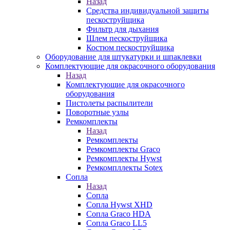
Назад
Средства индивидуальной защиты
пескоструйщика
Фильтр для дыхания
Шлем пескоструйщика
Костюм пескоструйщика
Оборудование для штукатурки и шпаклевки
Комплектующие для окрасочного оборудования
Назад
Комплектующие для окрасочного
оборудования
Пистолеты распылители
Поворотные узлы
Ремкомплекты
Назад
Ремкомплекты
Ремкомплекты Graco
Ремкомплекты Hywst
Ремкомпллекты Sotex
Сопла
Назад
Сопла
Сопла Hywst XHD
Сопла Graco HDA
Сопла Graco LL5