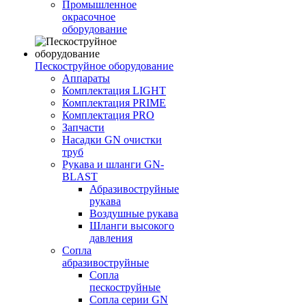
Промышленное
окрасочное
оборудование
Пескоструйное оборудование
Аппараты
Комплектация LIGHT
Комплектация PRIME
Комплектация PRO
Запчасти
Насадки GN очистки
труб
Рукава и шланги GN-
BLAST
Абразивоструйные
рукава
Воздушные рукава
Шланги высокого
давления
Сопла
абразивоструйные
Сопла
пескоструйные
Сопла серии GN