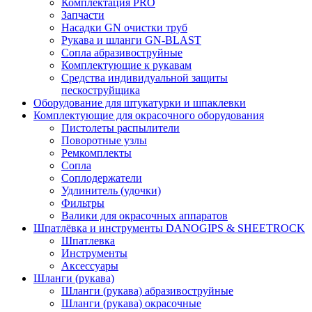
Комплектация PRO
Запчасти
Насадки GN очистки труб
Рукава и шланги GN-BLAST
Сопла абразивоструйные
Комплектующие к рукавам
Средства индивидуальной защиты
пескоструйщика
Оборудование для штукатурки и шпаклевки
Комплектующие для окрасочного оборудования
Пистолеты распылители
Поворотные узлы
Ремкомплекты
Сопла
Соплодержатели
Удлинитель (удочки)
Фильтры
Валики для окрасочных аппаратов
Шпатлёвка и инструменты DANOGIPS & SHEETROCK
Шпатлевка
Инструменты
Аксессуары
Шланги (рукава)
Шланги (рукава) абразивоструйные
Шланги (рукава) окрасочные