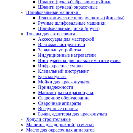
Шланги (рукава) абразивоструйные
Шланги (рукава) окрасочные
Шлифовальные машинки
Телескопические шлифмашины (Жирафы)
Ручные шлифовальные машинки
Шлифовальные диски (круги)
Товары для автосервиса
Аксессуары для мастерской
Влагомаслоотделители
Зарядные устройства
Индукционные нагреватели
Инструменты для правки вмятин кузова
Инфракрасные сушки
Клепальный инструмент
Краскопульты
Мойки для краскопультов
Принадлежности
Манометры на краскопульт
Сварочное оборудование
Сварочные аппараты
Воздушные головы
Бачки, адаптеры для краскопульта
Ходули строительные
Машины для дорожной разметки
Масло для окрасочных аппаратов