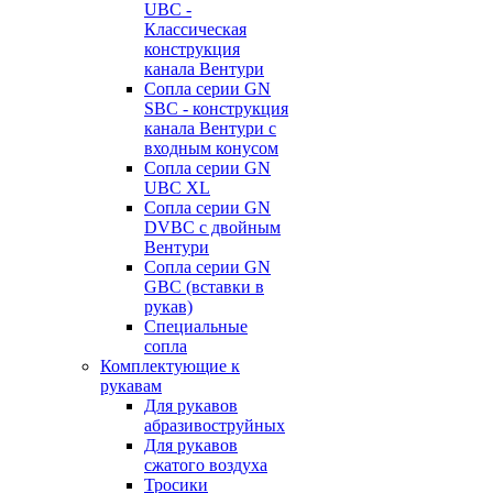
UBC -
Классическая
конструкция
канала Вентури
Сопла серии GN
SBC - конструкция
канала Вентури c
входным конусом
Сопла серии GN
UBC XL
Сопла серии GN
DVBC с двойным
Вентури
Сопла серии GN
GBC (вставки в
рукав)
Специальные
сопла
Комплектующие к
рукавам
Для рукавов
абразивоструйных
Для рукавов
сжатого воздуха
Тросики