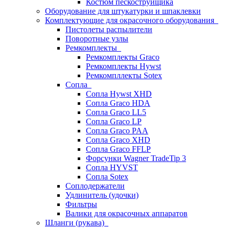
Костюм пескоструйщика
Оборудование для штукатурки и шпаклевки
Комплектующие для окрасочного оборудования
Пистолеты распылители
Поворотные узлы
Ремкомплекты
Ремкомплекты Graco
Ремкомплекты Hywst
Ремкомпллекты Sotex
Сопла
Сопла Hywst XHD
Сопла Graco HDA
Сопла Graco LL5
Сопла Graco LP
Сопла Graco PAA
Сопла Graco XHD
Сопла Graco FFLP
Форсунки Wagner TradeTip 3
Сопла HYVST
Сопла Sotex
Соплодержатели
Удлинитель (удочки)
Фильтры
Валики для окрасочных аппаратов
Шланги (рукава)