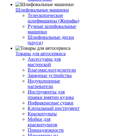
Шлифовальные машинки
Телескопические
шлифмашины (Жирафы)
Ручные шлифовальные
машинки
Шлифовальные диски
(круги)
Товары для автосервиса
Аксессуары для
мастерской
Влагомаслоотделители
Зарядные устройства
Индукционные
нагреватели
Инструменты для
правки вмятин кузова
Инфракрасные сушки
Клепальный инструмент
Краскопульты
Мойки для
краскопультов
Принадлежности
Манометры на