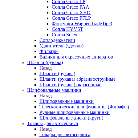
Сопла Graco LP
Сопла Graco PAA
Сопла Graco XHD
Сопла Graco FFLP
Форсунки Wagner TradeTip 3
Сопла HYVST
Сопла Sotex
Соплодержатели
Удлинитель (удочки)
Фильтры
Валики для окрасочных аппаратов
Шланги (рукава)
Назад
Шланги (рукава)
Шланги (рукава) абразивоструйные
Шланги (рукава) окрасочные
Шлифовальные машинки
Назад
Шлифовальные машинки
Телескопические шлифмашины (Жирафы)
Ручные шлифовальные машинки
Шлифовальные диски (круги)
Товары для автосервиса
Назад
Товары для автосервиса