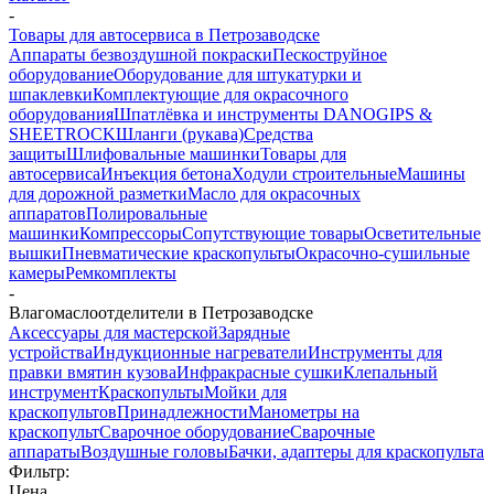
-
Товары для автосервиса в Петрозаводске
Аппараты безвоздушной покраски
Пескоструйное
оборудование
Оборудование для штукатурки и
шпаклевки
Комплектующие для окрасочного
оборудования
Шпатлёвка и инструменты DANOGIPS &
SHEETROCK
Шланги (рукава)
Средства
защиты
Шлифовальные машинки
Товары для
автосервиса
Инъекция бетона
Ходули строительные
Машины
для дорожной разметки
Масло для окрасочных
аппаратов
Полировальные
машинки
Компрессоры
Сопутствующие товары
Осветительные
вышки
Пневматические краскопульты
Окрасочно-сушильные
камеры
Ремкомплекты
-
Влагомаслоотделители в Петрозаводске
Аксессуары для мастерской
Зарядные
устройства
Индукционные нагреватели
Инструменты для
правки вмятин кузова
Инфракрасные сушки
Клепальный
инструмент
Краскопульты
Мойки для
краскопультов
Принадлежности
Манометры на
краскопульт
Сварочное оборудование
Сварочные
аппараты
Воздушные головы
Бачки, адаптеры для краскопульта
Фильтр:
Цена