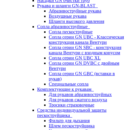
Насадки GN очистки труб
Рукава и шланги GN-BLAST
Абразивоструйные рукава
Воздушные рукава
Шланги высокого давления
Сопла абразивоструйные
Сопла пескоструйные
Сопла серии GN UBC - Классическая
конструкция канала Вентури
Сопла серии GN SBC - конструкция
канала Вентури c входным конусом
Сопла серии GN UBC XL
Сопла серии GN DVBC с двойным
Вентури
Сопла серии GN GBC (вставки в
рукав)
Специальные сопла
Комплектующие к рукавам
Для рукавов абразивоструйных
Для рукавов сжатого воздуха
Тросики страховочные
Средства индивидуальной защиты
пескоструйщика
Фильтр для дыхания
Шлем пескоструйщика