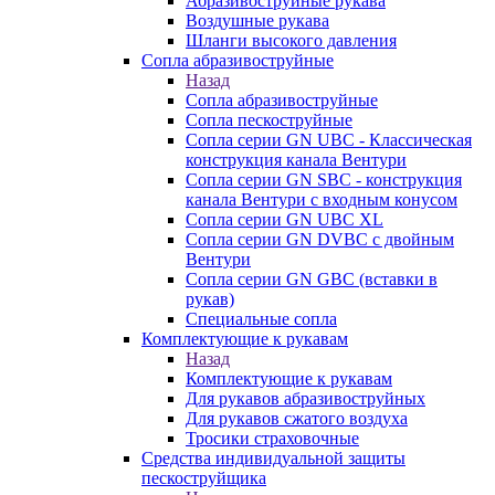
Абразивоструйные рукава
Воздушные рукава
Шланги высокого давления
Сопла абразивоструйные
Назад
Сопла абразивоструйные
Сопла пескоструйные
Сопла серии GN UBC - Классическая
конструкция канала Вентури
Сопла серии GN SBC - конструкция
канала Вентури c входным конусом
Сопла серии GN UBC XL
Сопла серии GN DVBC с двойным
Вентури
Сопла серии GN GBC (вставки в
рукав)
Специальные сопла
Комплектующие к рукавам
Назад
Комплектующие к рукавам
Для рукавов абразивоструйных
Для рукавов сжатого воздуха
Тросики страховочные
Средства индивидуальной защиты
пескоструйщика