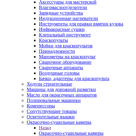
Аксессуары для мастерской
Влагомаслоотделители
Зарядные устройства
Индукционные нагреватели
Инструменты для правки вмятин кузова
Инфракрасные сушки
Клепальный инструмент
Краскопульты
Мойки для краскопультов
Принадлежности
Манометры на краскопульт
Сварочное оборудование
Сварочные аппараты
Воздушные головы
Бачки, адаптеры для краскопульта
Ходули строительные
Машины для дорожной разметки
Масло для окрасочных аппаратов
Полировальные машинки
Компрессоры
Сопутствующие товары
Осветительные вышки
Окрасочно-сушильные камеры
Назад
Окрасочно-сушильные камеры