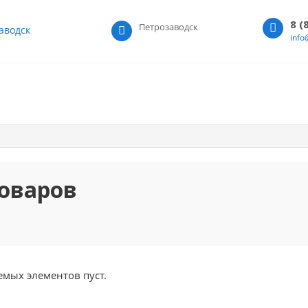
8 (
Петрозаводск
аводск
info
оваров
емых элементов пуст.