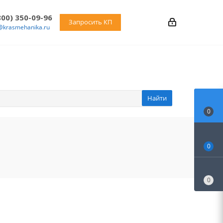
800) 350-09-96
Запросить КП
@krasmehanika.ru
Найти
0
0
0