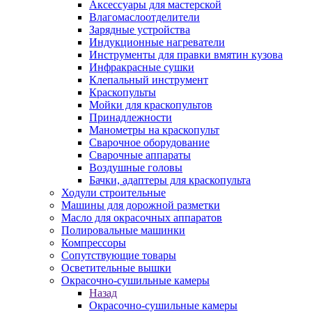
Аксессуары для мастерской
Влагомаслоотделители
Зарядные устройства
Индукционные нагреватели
Инструменты для правки вмятин кузова
Инфракрасные сушки
Клепальный инструмент
Краскопульты
Мойки для краскопультов
Принадлежности
Манометры на краскопульт
Сварочное оборудование
Сварочные аппараты
Воздушные головы
Бачки, адаптеры для краскопульта
Ходули строительные
Машины для дорожной разметки
Масло для окрасочных аппаратов
Полировальные машинки
Компрессоры
Сопутствующие товары
Осветительные вышки
Окрасочно-сушильные камеры
Назад
Окрасочно-сушильные камеры