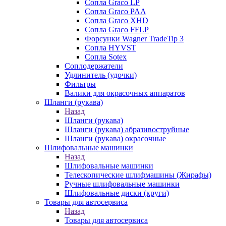
Сопла Graco LP
Сопла Graco PAA
Сопла Graco XHD
Сопла Graco FFLP
Форсунки Wagner TradeTip 3
Сопла HYVST
Сопла Sotex
Соплодержатели
Удлинитель (удочки)
Фильтры
Валики для окрасочных аппаратов
Шланги (рукава)
Назад
Шланги (рукава)
Шланги (рукава) абразивоструйные
Шланги (рукава) окрасочные
Шлифовальные машинки
Назад
Шлифовальные машинки
Телескопические шлифмашины (Жирафы)
Ручные шлифовальные машинки
Шлифовальные диски (круги)
Товары для автосервиса
Назад
Товары для автосервиса