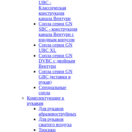
UBC -
Классическая
конструкция
канала Вентури
Сопла серии GN
SBC - конструкция
канала Вентури c
входным конусом
Сопла серии GN
UBC XL
Сопла серии GN
DVBC с двойным
Вентури
Сопла серии GN
GBC (вставки в
рукав)
Специальные
сопла
Комплектующие к
рукавам
Для рукавов
абразивоструйных
Для рукавов
сжатого воздуха
Тросики