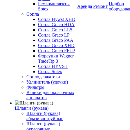
Ремкомпллекты
Подбор
Аренда
Ремонт
Sotex
оборудова
Сопла
Сопла Hywst XHD
Сопла Graco HDA
Сопла Graco LL5
Сопла Graco LP
Сопла Graco PAA
Сопла Graco XHD
Сопла Graco FFLP
Форсунки Wagner
TradeTip 3
Сопла HYVST
Сопла Sotex
Соплодержатели
Удлинитель (удочки)
Фильтры
Валики для окрасочных
аппаратов
Шланги (рукава)
Шланги (рукава)
абразивоструйные
Шланги (рукава)
окрасочные