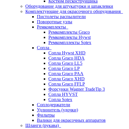
Костюм пескоструйщика
Оборудование для штукатурки и шпаклевки
Комплектующие для окрасочного оборудования
Пистолеты распылители
Поворотные узлы
Ремкомплекты
Ремкомплекты Graco
Ремкомплекты Hywst
Ремкомпллекты Sotex
Сопла
Сопла Hywst XHD
Сопла Graco HDA
Сопла Graco LL5
Сопла Graco LP
Сопла Graco PAA
Сопла Graco XHD
Сопла Graco FFLP
Форсунки Wagner TradeTip 3
Сопла HYVST
Сопла Sotex
Соплодержатели
Удлинитель (удочки)
Фильтры
Валики для окрасочных аппаратов
Шланги (рукава)