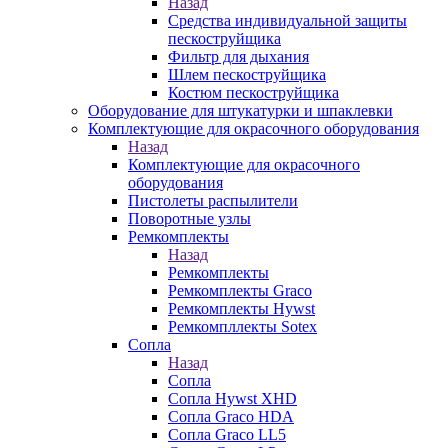
Назад
Средства индивидуальной защиты
пескоструйщика
Фильтр для дыхания
Шлем пескоструйщика
Костюм пескоструйщика
Оборудование для штукатурки и шпаклевки
Комплектующие для окрасочного оборудования
Назад
Комплектующие для окрасочного
оборудования
Пистолеты распылители
Поворотные узлы
Ремкомплекты
Назад
Ремкомплекты
Ремкомплекты Graco
Ремкомплекты Hywst
Ремкомпллекты Sotex
Сопла
Назад
Сопла
Сопла Hywst XHD
Сопла Graco HDA
Сопла Graco LL5