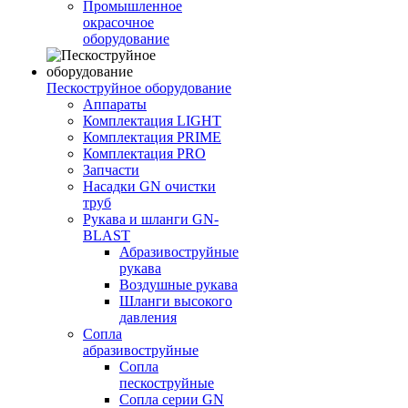
Промышленное
окрасочное
оборудование
Пескоструйное оборудование
Аппараты
Комплектация LIGHT
Комплектация PRIME
Комплектация PRO
Запчасти
Насадки GN очистки
труб
Рукава и шланги GN-
BLAST
Абразивоструйные
рукава
Воздушные рукава
Шланги высокого
давления
Сопла
абразивоструйные
Сопла
пескоструйные
Сопла серии GN