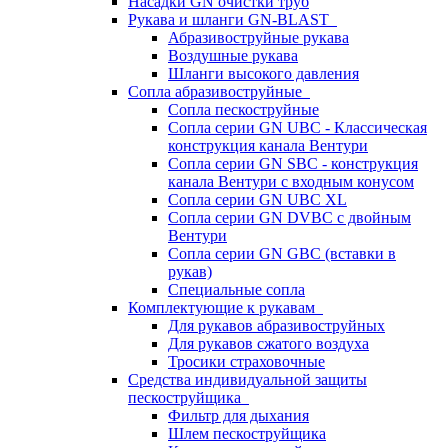
Насадки GN очистки труб
Рукава и шланги GN-BLAST
Абразивоструйные рукава
Воздушные рукава
Шланги высокого давления
Сопла абразивоструйные
Сопла пескоструйные
Сопла серии GN UBC - Классическая
конструкция канала Вентури
Сопла серии GN SBC - конструкция
канала Вентури c входным конусом
Сопла серии GN UBC XL
Сопла серии GN DVBC с двойным
Вентури
Сопла серии GN GBC (вставки в
рукав)
Специальные сопла
Комплектующие к рукавам
Для рукавов абразивоструйных
Для рукавов сжатого воздуха
Тросики страховочные
Средства индивидуальной защиты
пескоструйщика
Фильтр для дыхания
Шлем пескоструйщика