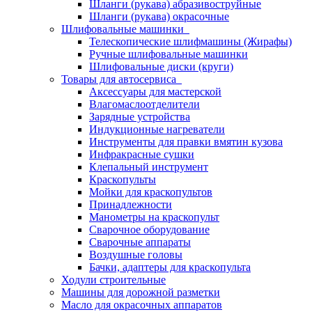
Шланги (рукава) абразивоструйные
Шланги (рукава) окрасочные
Шлифовальные машинки
Телескопические шлифмашины (Жирафы)
Ручные шлифовальные машинки
Шлифовальные диски (круги)
Товары для автосервиса
Аксессуары для мастерской
Влагомаслоотделители
Зарядные устройства
Индукционные нагреватели
Инструменты для правки вмятин кузова
Инфракрасные сушки
Клепальный инструмент
Краскопульты
Мойки для краскопультов
Принадлежности
Манометры на краскопульт
Сварочное оборудование
Сварочные аппараты
Воздушные головы
Бачки, адаптеры для краскопульта
Ходули строительные
Машины для дорожной разметки
Масло для окрасочных аппаратов