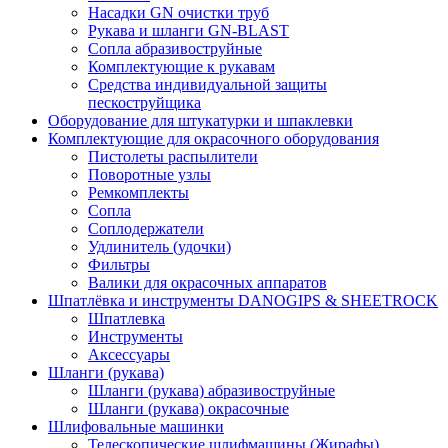
Насадки GN очистки труб
Рукава и шланги GN-BLAST
Сопла абразивоструйные
Комплектующие к рукавам
Средства индивидуальной защиты
пескоструйщика
Оборудование для штукатурки и шпаклевки
Комплектующие для окрасочного оборудования
Пистолеты распылители
Поворотные узлы
Ремкомплекты
Сопла
Соплодержатели
Удлинитель (удочки)
Фильтры
Валики для окрасочных аппаратов
Шпатлёвка и инструменты DANOGIPS & SHEETROCK
Шпатлевка
Инструменты
Аксессуары
Шланги (рукава)
Шланги (рукава) абразивоструйные
Шланги (рукава) окрасочные
Шлифовальные машинки
Телескопические шлифмашины (Жирафы)