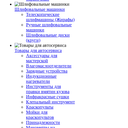
Шлифовальные машинки
Телескопические
шлифмашины (Жирафы)
Ручные шлифовальные
машинки
Шлифовальные диски
(круги)
Товары для автосервиса
Аксессуары для
мастерской
Влагомаслоотделители
Зарядные устройства
Индукционные
нагреватели
Инструменты для
правки вмятин кузова
Инфракрасные сушки
Клепальный инструмент
Краскопульты
Мойки для
краскопультов
Принадлежности
Манометры на