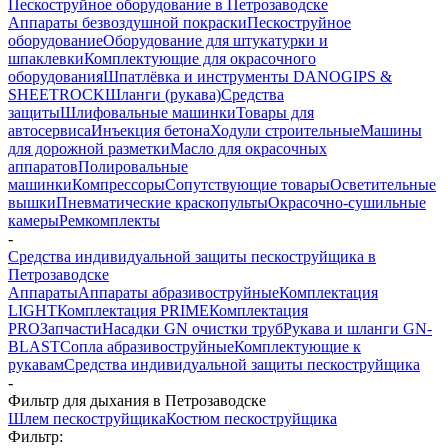
Пескоструйное оборудование в Петрозаводске
Аппараты безвоздушной покраски
Пескоструйное
оборудование
Оборудование для штукатурки и
шпаклевки
Комплектующие для окрасочного
оборудования
Шпатлёвка и инструменты DANOGIPS &
SHEETROCK
Шланги (рукава)
Средства
защиты
Шлифовальные машинки
Товары для
автосервиса
Инъекция бетона
Ходули строительные
Машины
для дорожной разметки
Масло для окрасочных
аппаратов
Полировальные
машинки
Компрессоры
Сопутствующие товары
Осветительные
вышки
Пневматические краскопульты
Окрасочно-сушильные
камеры
Ремкомплекты
-
Средства индивидуальной защиты пескоструйщика в
Петрозаводске
Аппараты
Аппараты абразивоструйные
Комплектация
LIGHT
Комплектация PRIME
Комплектация
PRO
Запчасти
Насадки GN очистки труб
Рукава и шланги GN-
BLAST
Сопла абразивоструйные
Комплектующие к
рукавам
Средства индивидуальной защиты пескоструйщика
-
Фильтр для дыхания в Петрозаводске
Шлем пескоструйщика
Костюм пескоструйщика
Фильтр: