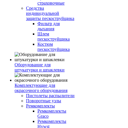
страховочные
Средства
индивидуальной
защиты пескоструйщика
Фильтр для
дыхания
Шлем
пескоструйщика
Костюм
пескоструйщика
Оборудование для
штукатурки и шпаклевки
Комплектующие для
окрасочного оборудования
Пистолеты распылители
Поворотные узлы
Ремкомплекты
Ремкомплекты
Graco
Ремкомплекты
Hywst