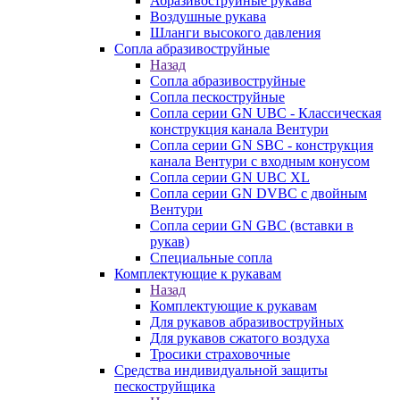
Абразивоструйные рукава
Воздушные рукава
Шланги высокого давления
Сопла абразивоструйные
Назад
Сопла абразивоструйные
Сопла пескоструйные
Сопла серии GN UBC - Классическая
конструкция канала Вентури
Сопла серии GN SBC - конструкция
канала Вентури c входным конусом
Сопла серии GN UBC XL
Сопла серии GN DVBC с двойным
Вентури
Сопла серии GN GBC (вставки в
рукав)
Специальные сопла
Комплектующие к рукавам
Назад
Комплектующие к рукавам
Для рукавов абразивоструйных
Для рукавов сжатого воздуха
Тросики страховочные
Средства индивидуальной защиты
пескоструйщика