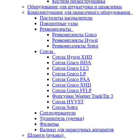
Костюм пескоструйщика
Оборудование для штукатурки и шпаклевки
Комплектующие для окрасочного оборудования
Пистолеты распылители
Поворотные узлы
Ремкомплекты
Ремкомплекты Graco
Ремкомплекты Hywst
Ремкомпллекты Sotex
Сопла
Сопла Hywst XHD
Сопла Graco HDA
Сопла Graco LL5
Сопла Graco LP
Сопла Graco PAA
Сопла Graco XHD
Сопла Graco FFLP
Форсунки Wagner TradeTip 3
Сопла HYVST
Сопла Sotex
Соплодержатели
Удлинитель (удочки)
Фильтры
Валики для окрасочных аппаратов
Шланги (рукава)