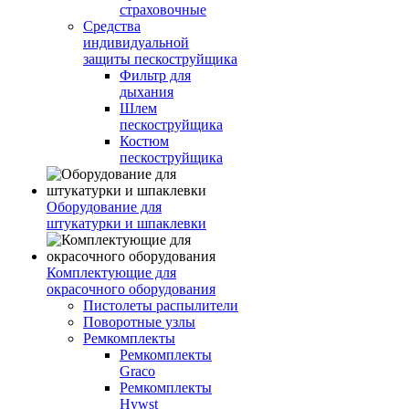
страховочные
Средства
индивидуальной
защиты пескоструйщика
Фильтр для
дыхания
Шлем
пескоструйщика
Костюм
пескоструйщика
Оборудование для
штукатурки и шпаклевки
Комплектующие для
окрасочного оборудования
Пистолеты распылители
Поворотные узлы
Ремкомплекты
Ремкомплекты
Graco
Ремкомплекты
Hywst