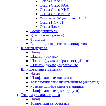
Сопла Graco LP
Сопла Graco PAA
Сопла Graco XHD
Сопла Graco FFLP
Форсунки Wagner TradeTip 3
Сопла HYVST
Сопла Sotex
Соплодержатели
Удлинитель (удочки)
Фильтры
Валики для окрасочных аппаратов
Шланги (рукава)
Назад
Шланги (рукава)
Шланги (рукава) абразивоструйные
Шланги (рукава) окрасочные
Шлифовальные машинки
Назад
Шлифовальные машинки
Телескопические шлифмашины (Жирафы)
Ручные шлифовальные машинки
Шлифовальные диски (круги)
Товары для автосервиса
Назад
Товары для автосервиса