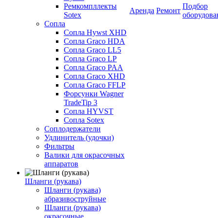
Ремкомпллекты
Подбор
Аренда
Ремонт
Sotex
оборудова
Сопла
Сопла Hywst XHD
Сопла Graco HDA
Сопла Graco LL5
Сопла Graco LP
Сопла Graco PAA
Сопла Graco XHD
Сопла Graco FFLP
Форсунки Wagner
TradeTip 3
Сопла HYVST
Сопла Sotex
Соплодержатели
Удлинитель (удочки)
Фильтры
Валики для окрасочных
аппаратов
Шланги (рукава)
Шланги (рукава)
абразивоструйные
Шланги (рукава)
окрасочные