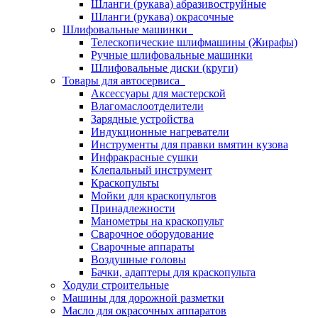
Шланги (рукава) абразивоструйные
Шланги (рукава) окрасочные
Шлифовальные машинки
Телескопические шлифмашины (Жирафы)
Ручные шлифовальные машинки
Шлифовальные диски (круги)
Товары для автосервиса
Аксессуары для мастерской
Влагомаслоотделители
Зарядные устройства
Индукционные нагреватели
Инструменты для правки вмятин кузова
Инфракрасные сушки
Клепальный инструмент
Краскопульты
Мойки для краскопультов
Принадлежности
Манометры на краскопульт
Сварочное оборудование
Сварочные аппараты
Воздушные головы
Бачки, адаптеры для краскопульта
Ходули строительные
Машины для дорожной разметки
Масло для окрасочных аппаратов