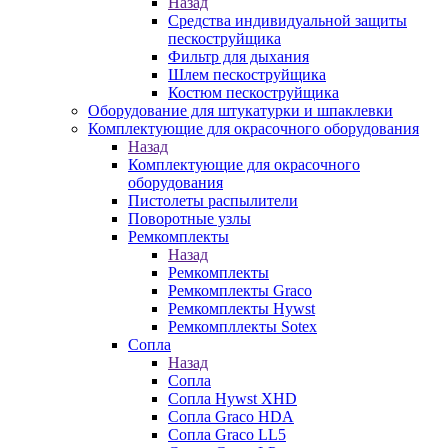
Назад
Средства индивидуальной защиты
пескоструйщика
Фильтр для дыхания
Шлем пескоструйщика
Костюм пескоструйщика
Оборудование для штукатурки и шпаклевки
Комплектующие для окрасочного оборудования
Назад
Комплектующие для окрасочного
оборудования
Пистолеты распылители
Поворотные узлы
Ремкомплекты
Назад
Ремкомплекты
Ремкомплекты Graco
Ремкомплекты Hywst
Ремкомпллекты Sotex
Сопла
Назад
Сопла
Сопла Hywst XHD
Сопла Graco HDA
Сопла Graco LL5