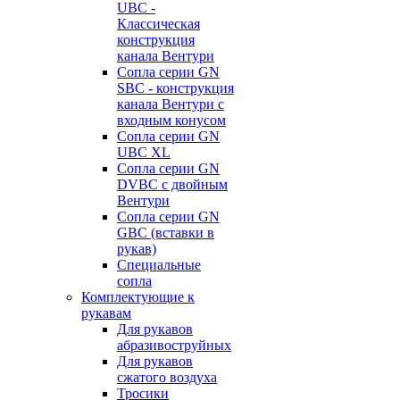
UBC -
Классическая
конструкция
канала Вентури
Сопла серии GN
SBC - конструкция
канала Вентури c
входным конусом
Сопла серии GN
UBC XL
Сопла серии GN
DVBC с двойным
Вентури
Сопла серии GN
GBC (вставки в
рукав)
Специальные
сопла
Комплектующие к
рукавам
Для рукавов
абразивоструйных
Для рукавов
сжатого воздуха
Тросики