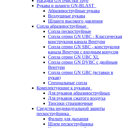
Насадки GN очистки труб
Рукава и шланги GN-BLAST
Абразивоструйные рукава
Воздушные рукава
Шланги высокого давления
Сопла абразивоструйные
Сопла пескоструйные
Сопла серии GN UBC - Классическая
конструкция канала Вентури
Сопла серии GN SBC - конструкция
канала Вентури c входным конусом
Сопла серии GN UBC XL
Сопла серии GN DVBC с двойным
Вентури
Сопла серии GN GBC (вставки в
рукав)
Специальные сопла
Комплектующие к рукавам
Для рукавов абразивоструйных
Для рукавов сжатого воздуха
Тросики страховочные
Средства индивидуальной защиты
пескоструйщика
Фильтр для дыхания
Шлем пескоструйщика