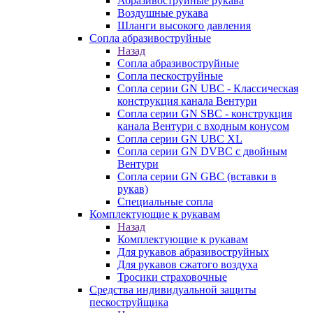
Абразивоструйные рукава
Воздушные рукава
Шланги высокого давления
Сопла абразивоструйные
Назад
Сопла абразивоструйные
Сопла пескоструйные
Сопла серии GN UBC - Классическая
конструкция канала Вентури
Сопла серии GN SBC - конструкция
канала Вентури c входным конусом
Сопла серии GN UBC XL
Сопла серии GN DVBC с двойным
Вентури
Сопла серии GN GBC (вставки в
рукав)
Специальные сопла
Комплектующие к рукавам
Назад
Комплектующие к рукавам
Для рукавов абразивоструйных
Для рукавов сжатого воздуха
Тросики страховочные
Средства индивидуальной защиты
пескоструйщика