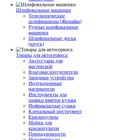
Шлифовальные машинки
Телескопические
шлифмашины (Жирафы)
Ручные шлифовальные
машинки
Шлифовальные диски
(круги)
Товары для автосервиса
Аксессуары для
мастерской
Влагомаслоотделители
Зарядные устройства
Индукционные
нагреватели
Инструменты для
правки вмятин кузова
Инфракрасные сушки
Клепальный инструмент
Краскопульты
Мойки для
краскопультов
Принадлежности
Манометры на