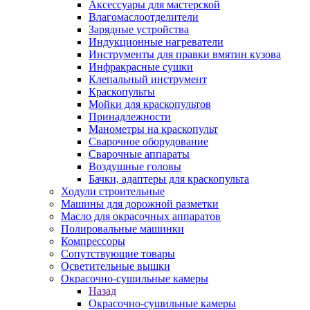
Аксессуары для мастерской
Влагомаслоотделители
Зарядные устройства
Индукционные нагреватели
Инструменты для правки вмятин кузова
Инфракрасные сушки
Клепальный инструмент
Краскопульты
Мойки для краскопультов
Принадлежности
Манометры на краскопульт
Сварочное оборудование
Сварочные аппараты
Воздушные головы
Бачки, адаптеры для краскопульта
Ходули строительные
Машины для дорожной разметки
Масло для окрасочных аппаратов
Полировальные машинки
Компрессоры
Сопутствующие товары
Осветительные вышки
Окрасочно-сушильные камеры
Назад
Окрасочно-сушильные камеры