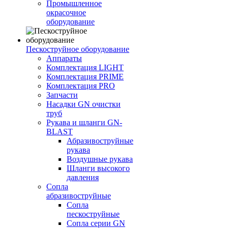
Промышленное
окрасочное
оборудование
Пескоструйное оборудование
Аппараты
Комплектация LIGHT
Комплектация PRIME
Комплектация PRO
Запчасти
Насадки GN очистки
труб
Рукава и шланги GN-
BLAST
Абразивоструйные
рукава
Воздушные рукава
Шланги высокого
давления
Сопла
абразивоструйные
Сопла
пескоструйные
Сопла серии GN