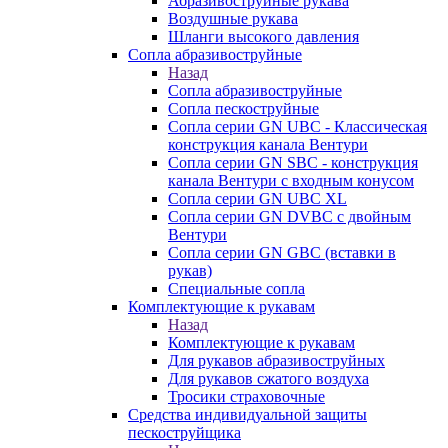
Абразивоструйные рукава
Воздушные рукава
Шланги высокого давления
Сопла абразивоструйные
Назад
Сопла абразивоструйные
Сопла пескоструйные
Сопла серии GN UBC - Классическая
конструкция канала Вентури
Сопла серии GN SBC - конструкция
канала Вентури c входным конусом
Сопла серии GN UBC XL
Сопла серии GN DVBC с двойным
Вентури
Сопла серии GN GBC (вставки в
рукав)
Специальные сопла
Комплектующие к рукавам
Назад
Комплектующие к рукавам
Для рукавов абразивоструйных
Для рукавов сжатого воздуха
Тросики страховочные
Средства индивидуальной защиты
пескоструйщика