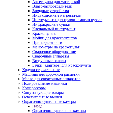
Аксессуары для мастерской
Влагомаслоотделители
Зарядные устройства
Индукционные нагреватели
Инструменты для правки вмятин кузова
Инфракрасные сушки
Клепальный инструмент
Краскопульты
Мойки для краскопультов
Принадлежности
Манометры на краскопульт
Сварочное оборудование
Сварочные аппараты
Воздушные головы
Бачки, адаптеры для краскопульта
Ходули строительные
Машины для дорожной разметки
Масло для окрасочных аппаратов
Полировальные машинки
Компрессоры
Сопутствующие товары
Осветительные вышки
Окрасочно-сушильные камеры
Назад
Окрасочно-сушильные камеры