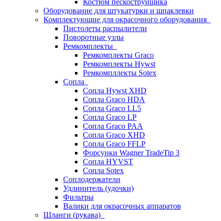
Костюм пескоструйщика
Оборудование для штукатурки и шпаклевки
Комплектующие для окрасочного оборудования
Пистолеты распылители
Поворотные узлы
Ремкомплекты
Ремкомплекты Graco
Ремкомплекты Hywst
Ремкомпллекты Sotex
Сопла
Сопла Hywst XHD
Сопла Graco HDA
Сопла Graco LL5
Сопла Graco LP
Сопла Graco PAA
Сопла Graco XHD
Сопла Graco FFLP
Форсунки Wagner TradeTip 3
Сопла HYVST
Сопла Sotex
Соплодержатели
Удлинитель (удочки)
Фильтры
Валики для окрасочных аппаратов
Шланги (рукава)