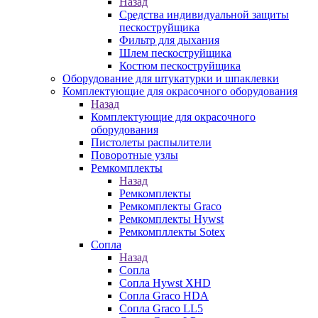
Назад
Средства индивидуальной защиты
пескоструйщика
Фильтр для дыхания
Шлем пескоструйщика
Костюм пескоструйщика
Оборудование для штукатурки и шпаклевки
Комплектующие для окрасочного оборудования
Назад
Комплектующие для окрасочного
оборудования
Пистолеты распылители
Поворотные узлы
Ремкомплекты
Назад
Ремкомплекты
Ремкомплекты Graco
Ремкомплекты Hywst
Ремкомпллекты Sotex
Сопла
Назад
Сопла
Сопла Hywst XHD
Сопла Graco HDA
Сопла Graco LL5