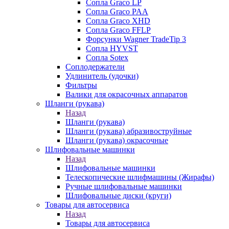
Сопла Graco LP
Сопла Graco PAA
Сопла Graco XHD
Сопла Graco FFLP
Форсунки Wagner TradeTip 3
Сопла HYVST
Сопла Sotex
Соплодержатели
Удлинитель (удочки)
Фильтры
Валики для окрасочных аппаратов
Шланги (рукава)
Назад
Шланги (рукава)
Шланги (рукава) абразивоструйные
Шланги (рукава) окрасочные
Шлифовальные машинки
Назад
Шлифовальные машинки
Телескопические шлифмашины (Жирафы)
Ручные шлифовальные машинки
Шлифовальные диски (круги)
Товары для автосервиса
Назад
Товары для автосервиса