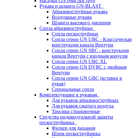
Насадки GN очистки труб
Рукава и шланги GN-BLAST
Абразивоструйные рукава
Воздушные рукава
Шланги высокого давления
Сопла абразивоструйные
Сопла пескоструйные
Сопла серии GN UBC - Классическая
конструкция канала Вентури
Сопла серии GN SBC - конструкция
канала Вентури c входным конусом
Сопла серии GN UBC XL
Сопла серии GN DVBC с двойным
Вентури
Сопла серии GN GBC (вставки в
рукав)
Специальные сопла
Комплектующие к рукавам
Для рукавов абразивоструйных
Для рукавов сжатого воздуха
Тросики страховочные
Средства индивидуальной защиты
пескоструйщика
Фильтр для дыхания
Шлем пескоструйщика