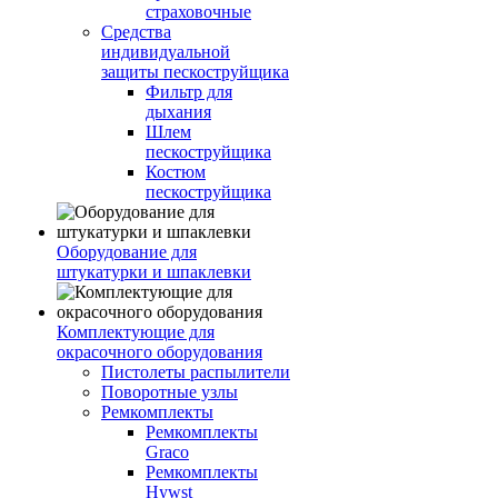
страховочные
Средства
индивидуальной
защиты пескоструйщика
Фильтр для
дыхания
Шлем
пескоструйщика
Костюм
пескоструйщика
Оборудование для
штукатурки и шпаклевки
Комплектующие для
окрасочного оборудования
Пистолеты распылители
Поворотные узлы
Ремкомплекты
Ремкомплекты
Graco
Ремкомплекты
Hywst