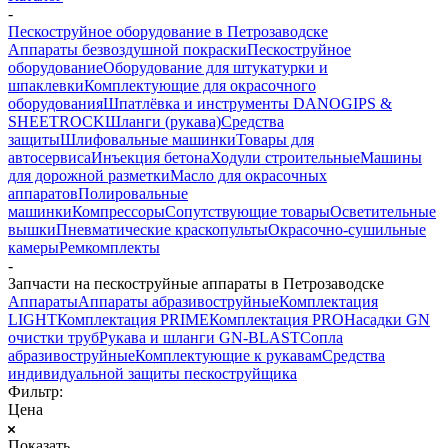
-
Пескоструйное оборудование в Петрозаводске
Аппараты безвоздушной покраски
Пескоструйное
оборудование
Оборудование для штукатурки и
шпаклевки
Комплектующие для окрасочного
оборудования
Шпатлёвка и инструменты DANOGIPS &
SHEETROCK
Шланги (рукава)
Средства
защиты
Шлифовальные машинки
Товары для
автосервиса
Инъекция бетона
Ходули строительные
Машины
для дорожной разметки
Масло для окрасочных
аппаратов
Полировальные
машинки
Компрессоры
Сопутствующие товары
Осветительные
вышки
Пневматические краскопульты
Окрасочно-сушильные
камеры
Ремкомплекты
-
Запчасти на пескоструйные аппараты в Петрозаводске
Аппараты
Аппараты абразивоструйные
Комплектация
LIGHT
Комплектация PRIME
Комплектация PRO
Насадки GN
очистки труб
Рукава и шланги GN-BLAST
Сопла
абразивоструйные
Комплектующие к рукавам
Средства
индивидуальной защиты пескоструйщика
Фильтр:
Цена
Показать