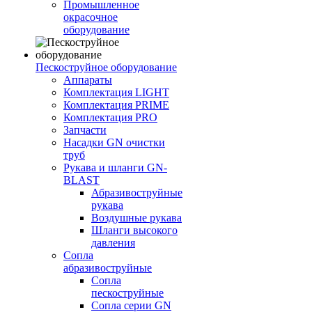
Промышленное
окрасочное
оборудование
Пескоструйное оборудование
Аппараты
Комплектация LIGHT
Комплектация PRIME
Комплектация PRO
Запчасти
Насадки GN очистки
труб
Рукава и шланги GN-
BLAST
Абразивоструйные
рукава
Воздушные рукава
Шланги высокого
давления
Сопла
абразивоструйные
Сопла
пескоструйные
Сопла серии GN