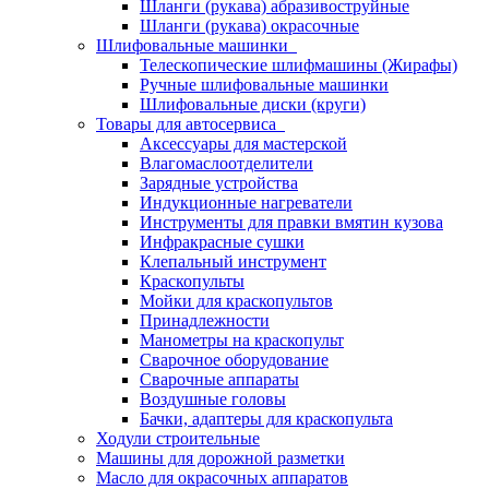
Шланги (рукава) абразивоструйные
Шланги (рукава) окрасочные
Шлифовальные машинки
Телескопические шлифмашины (Жирафы)
Ручные шлифовальные машинки
Шлифовальные диски (круги)
Товары для автосервиса
Аксессуары для мастерской
Влагомаслоотделители
Зарядные устройства
Индукционные нагреватели
Инструменты для правки вмятин кузова
Инфракрасные сушки
Клепальный инструмент
Краскопульты
Мойки для краскопультов
Принадлежности
Манометры на краскопульт
Сварочное оборудование
Сварочные аппараты
Воздушные головы
Бачки, адаптеры для краскопульта
Ходули строительные
Машины для дорожной разметки
Масло для окрасочных аппаратов