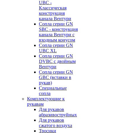
UBC -
Классическая
конструкция
канала Вентури
Сопла серии GN
SBC - конструкция
канала Вентури c
входным конусом
Сопла серии GN
UBC XL
Сопла серии GN
DVBC с двойным
Вентури
Сопла серии GN
GBC (вставки в
рукав)
Специальные
сопла
Комплектующие к
рукавам
Для рукавов
абразивоструйных
Для рукавов
сжатого воздуха
Тросики