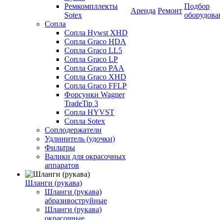
Ремкомпллекты
Подбор
Аренда
Ремонт
Sotex
оборудова
Сопла
Сопла Hywst XHD
Сопла Graco HDA
Сопла Graco LL5
Сопла Graco LP
Сопла Graco PAA
Сопла Graco XHD
Сопла Graco FFLP
Форсунки Wagner
TradeTip 3
Сопла HYVST
Сопла Sotex
Соплодержатели
Удлинитель (удочки)
Фильтры
Валики для окрасочных
аппаратов
Шланги (рукава)
Шланги (рукава)
абразивоструйные
Шланги (рукава)
окрасочные