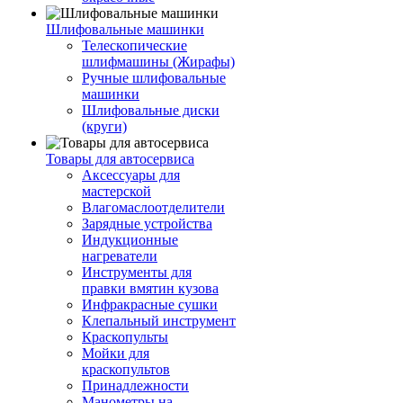
Шлифовальные машинки
Телескопические
шлифмашины (Жирафы)
Ручные шлифовальные
машинки
Шлифовальные диски
(круги)
Товары для автосервиса
Аксессуары для
мастерской
Влагомаслоотделители
Зарядные устройства
Индукционные
нагреватели
Инструменты для
правки вмятин кузова
Инфракрасные сушки
Клепальный инструмент
Краскопульты
Мойки для
краскопультов
Принадлежности
Манометры на