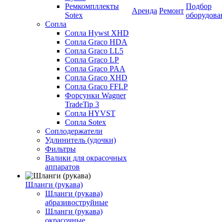
Ремкомпллекты
Подбор
Аренда
Ремонт
Sotex
оборудова
Сопла
Сопла Hywst XHD
Сопла Graco HDA
Сопла Graco LL5
Сопла Graco LP
Сопла Graco PAA
Сопла Graco XHD
Сопла Graco FFLP
Форсунки Wagner
TradeTip 3
Сопла HYVST
Сопла Sotex
Соплодержатели
Удлинитель (удочки)
Фильтры
Валики для окрасочных
аппаратов
Шланги (рукава)
Шланги (рукава)
абразивоструйные
Шланги (рукава)
окрасочные