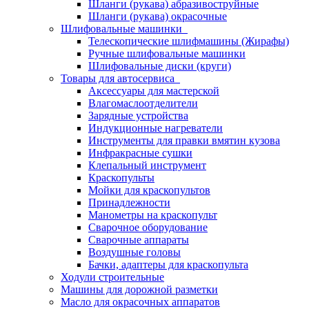
Шланги (рукава) абразивоструйные
Шланги (рукава) окрасочные
Шлифовальные машинки
Телескопические шлифмашины (Жирафы)
Ручные шлифовальные машинки
Шлифовальные диски (круги)
Товары для автосервиса
Аксессуары для мастерской
Влагомаслоотделители
Зарядные устройства
Индукционные нагреватели
Инструменты для правки вмятин кузова
Инфракрасные сушки
Клепальный инструмент
Краскопульты
Мойки для краскопультов
Принадлежности
Манометры на краскопульт
Сварочное оборудование
Сварочные аппараты
Воздушные головы
Бачки, адаптеры для краскопульта
Ходули строительные
Машины для дорожной разметки
Масло для окрасочных аппаратов