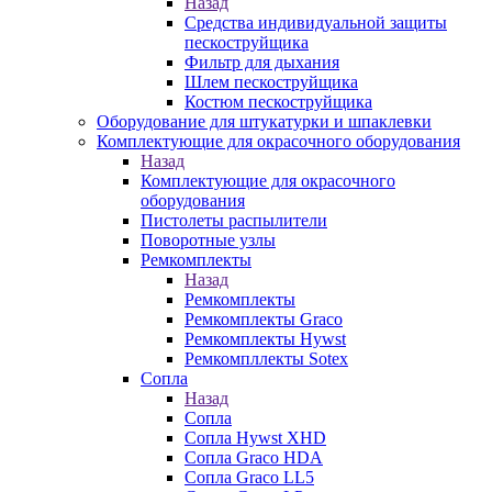
Назад
Средства индивидуальной защиты
пескоструйщика
Фильтр для дыхания
Шлем пескоструйщика
Костюм пескоструйщика
Оборудование для штукатурки и шпаклевки
Комплектующие для окрасочного оборудования
Назад
Комплектующие для окрасочного
оборудования
Пистолеты распылители
Поворотные узлы
Ремкомплекты
Назад
Ремкомплекты
Ремкомплекты Graco
Ремкомплекты Hywst
Ремкомпллекты Sotex
Сопла
Назад
Сопла
Сопла Hywst XHD
Сопла Graco HDA
Сопла Graco LL5