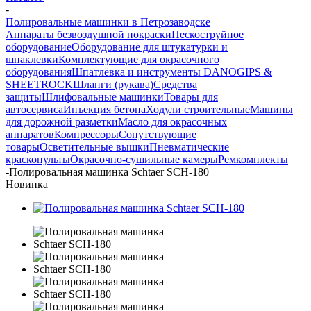
-
Полировальные машинки в Петрозаводске
Аппараты безвоздушной покраски
Пескоструйное
оборудование
Оборудование для штукатурки и
шпаклевки
Комплектующие для окрасочного
оборудования
Шпатлёвка и инструменты DANOGIPS &
SHEETROCK
Шланги (рукава)
Средства
защиты
Шлифовальные машинки
Товары для
автосервиса
Инъекция бетона
Ходули строительные
Машины
для дорожной разметки
Масло для окрасочных
аппаратов
Компрессоры
Сопутствующие
товары
Осветительные вышки
Пневматические
краскопульты
Окрасочно-сушильные камеры
Ремкомплекты
-
Полировальная машинка Schtaer SCH-180
Новинка