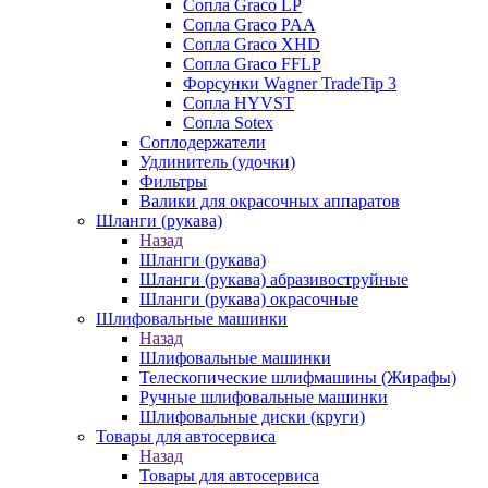
Сопла Graco LP
Сопла Graco PAA
Сопла Graco XHD
Сопла Graco FFLP
Форсунки Wagner TradeTip 3
Сопла HYVST
Сопла Sotex
Соплодержатели
Удлинитель (удочки)
Фильтры
Валики для окрасочных аппаратов
Шланги (рукава)
Назад
Шланги (рукава)
Шланги (рукава) абразивоструйные
Шланги (рукава) окрасочные
Шлифовальные машинки
Назад
Шлифовальные машинки
Телескопические шлифмашины (Жирафы)
Ручные шлифовальные машинки
Шлифовальные диски (круги)
Товары для автосервиса
Назад
Товары для автосервиса