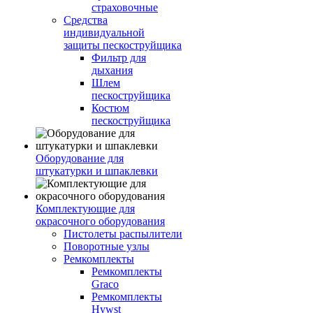
страховочные
Средства
индивидуальной
защиты пескоструйщика
Фильтр для
дыхания
Шлем
пескоструйщика
Костюм
пескоструйщика
Оборудование для
штукатурки и шпаклевки
Комплектующие для
окрасочного оборудования
Пистолеты распылители
Поворотные узлы
Ремкомплекты
Ремкомплекты
Graco
Ремкомплекты
Hywst