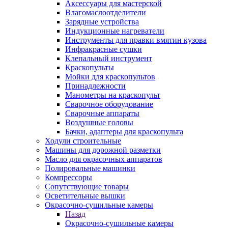
Аксессуары для мастерской
Влагомаслоотделители
Зарядные устройства
Индукционные нагреватели
Инструменты для правки вмятин кузова
Инфракрасные сушки
Клепальный инструмент
Краскопульты
Мойки для краскопультов
Принадлежности
Манометры на краскопульт
Сварочное оборудование
Сварочные аппараты
Воздушные головы
Бачки, адаптеры для краскопульта
Ходули строительные
Машины для дорожной разметки
Масло для окрасочных аппаратов
Полировальные машинки
Компрессоры
Сопутствующие товары
Осветительные вышки
Окрасочно-сушильные камеры
Назад
Окрасочно-сушильные камеры