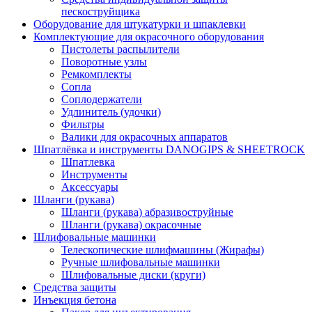
пескоструйщика
Оборудование для штукатурки и шпаклевки
Комплектующие для окрасочного оборудования
Пистолеты распылители
Поворотные узлы
Ремкомплекты
Сопла
Соплодержатели
Удлинитель (удочки)
Фильтры
Валики для окрасочных аппаратов
Шпатлёвка и инструменты DANOGIPS & SHEETROCK
Шпатлевка
Инструменты
Аксессуары
Шланги (рукава)
Шланги (рукава) абразивоструйные
Шланги (рукава) окрасочные
Шлифовальные машинки
Телескопические шлифмашины (Жирафы)
Ручные шлифовальные машинки
Шлифовальные диски (круги)
Средства защиты
Инъекция бетона