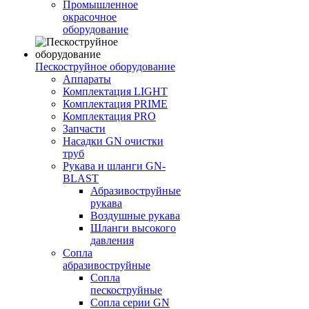
Промышленное
окрасочное
оборудование
Пескоструйное оборудование
Аппараты
Комплектация LIGHT
Комплектация PRIME
Комплектация PRO
Запчасти
Насадки GN очистки
труб
Рукава и шланги GN-
BLAST
Абразивоструйные
рукава
Воздушные рукава
Шланги высокого
давления
Сопла
абразивоструйные
Сопла
пескоструйные
Сопла серии GN