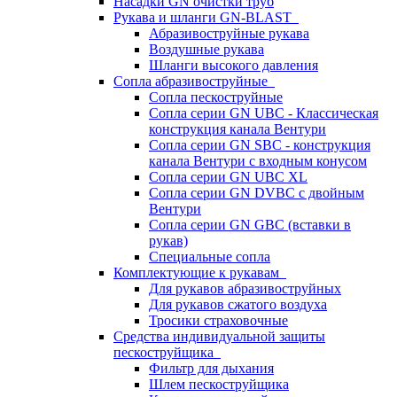
Насадки GN очистки труб
Рукава и шланги GN-BLAST
Абразивоструйные рукава
Воздушные рукава
Шланги высокого давления
Сопла абразивоструйные
Сопла пескоструйные
Сопла серии GN UBC - Классическая
конструкция канала Вентури
Сопла серии GN SBC - конструкция
канала Вентури c входным конусом
Сопла серии GN UBC XL
Сопла серии GN DVBC с двойным
Вентури
Сопла серии GN GBC (вставки в
рукав)
Специальные сопла
Комплектующие к рукавам
Для рукавов абразивоструйных
Для рукавов сжатого воздуха
Тросики страховочные
Средства индивидуальной защиты
пескоструйщика
Фильтр для дыхания
Шлем пескоструйщика