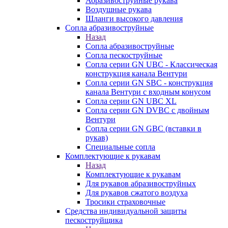
Абразивоструйные рукава
Воздушные рукава
Шланги высокого давления
Сопла абразивоструйные
Назад
Сопла абразивоструйные
Сопла пескоструйные
Сопла серии GN UBC - Классическая
конструкция канала Вентури
Сопла серии GN SBC - конструкция
канала Вентури c входным конусом
Сопла серии GN UBC XL
Сопла серии GN DVBC с двойным
Вентури
Сопла серии GN GBC (вставки в
рукав)
Специальные сопла
Комплектующие к рукавам
Назад
Комплектующие к рукавам
Для рукавов абразивоструйных
Для рукавов сжатого воздуха
Тросики страховочные
Средства индивидуальной защиты
пескоструйщика