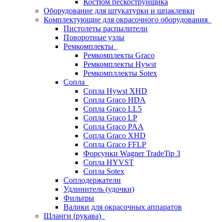
Костюм пескоструйщика
Оборудование для штукатурки и шпаклевки
Комплектующие для окрасочного оборудования
Пистолеты распылители
Поворотные узлы
Ремкомплекты
Ремкомплекты Graco
Ремкомплекты Hywst
Ремкомпллекты Sotex
Сопла
Сопла Hywst XHD
Сопла Graco HDA
Сопла Graco LL5
Сопла Graco LP
Сопла Graco PAA
Сопла Graco XHD
Сопла Graco FFLP
Форсунки Wagner TradeTip 3
Сопла HYVST
Сопла Sotex
Соплодержатели
Удлинитель (удочки)
Фильтры
Валики для окрасочных аппаратов
Шланги (рукава)