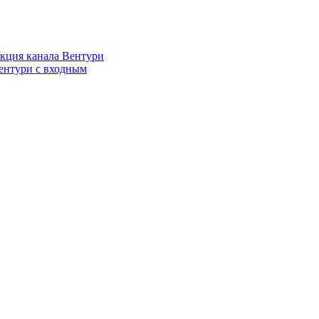
кция канала Вентури
ентури c входным