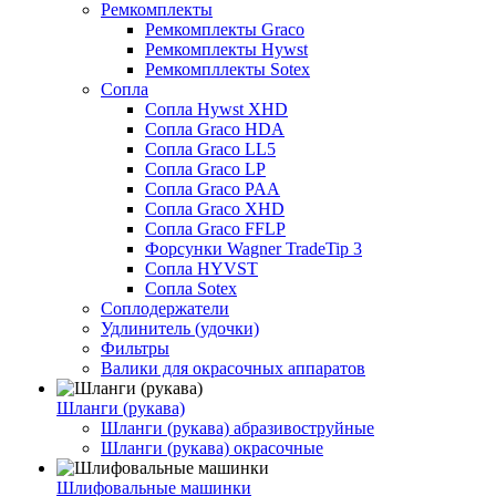
Ремкомплекты
Ремкомплекты Graco
Ремкомплекты Hywst
Ремкомпллекты Sotex
Сопла
Сопла Hywst XHD
Сопла Graco HDA
Сопла Graco LL5
Сопла Graco LP
Сопла Graco PAA
Сопла Graco XHD
Сопла Graco FFLP
Форсунки Wagner TradeTip 3
Сопла HYVST
Сопла Sotex
Соплодержатели
Удлинитель (удочки)
Фильтры
Валики для окрасочных аппаратов
Шланги (рукава)
Шланги (рукава) абразивоструйные
Шланги (рукава) окрасочные
Шлифовальные машинки