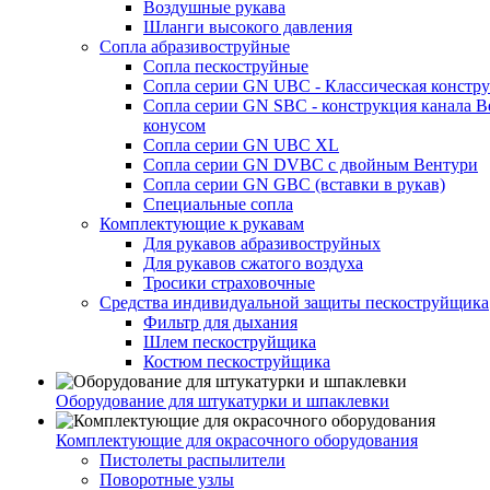
Воздушные рукава
Шланги высокого давления
Сопла абразивоструйные
Сопла пескоструйные
Сопла серии GN UBC - Классическая констру
Сопла серии GN SBC - конструкция канала В
конусом
Сопла серии GN UBC XL
Сопла серии GN DVBC с двойным Вентури
Сопла серии GN GBC (вставки в рукав)
Специальные сопла
Комплектующие к рукавам
Для рукавов абразивоструйных
Для рукавов сжатого воздуха
Тросики страховочные
Средства индивидуальной защиты пескоструйщика
Фильтр для дыхания
Шлем пескоструйщика
Костюм пескоструйщика
Оборудование для штукатурки и шпаклевки
Комплектующие для окрасочного оборудования
Пистолеты распылители
Поворотные узлы