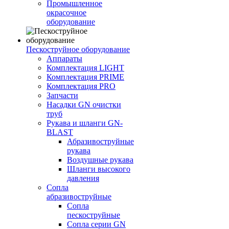
Промышленное
окрасочное
оборудование
Пескоструйное оборудование
Аппараты
Комплектация LIGHT
Комплектация PRIME
Комплектация PRO
Запчасти
Насадки GN очистки
труб
Рукава и шланги GN-
BLAST
Абразивоструйные
рукава
Воздушные рукава
Шланги высокого
давления
Сопла
абразивоструйные
Сопла
пескоструйные
Сопла серии GN