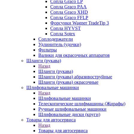
Сопла Graco LP
Сопла Graco PAA
Сопла Graco XHD
Сопла Graco FFLP
Форсунки Wagner TradeTip 3
Сопла HYVST
Сопла Sotex
Соплодержатели
Удлинитель (удочки)
Фильтры
Валики для окрасочных аппаратов
Шланги (рукава)
Назад
Шланги (рукава)
Шланги (рукава) абразивоструйные
Шланги (рукава) окрасочные
Шлифовальные машинки
Назад
Шлифовальные машинки
Телескопические шлифмашины (Жирафы)
Ручные шлифовальные машинки
Шлифовальные диски (круги)
Товары для автосервиса
Назад
Товары для автосервиса