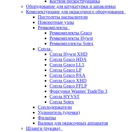
Костюм пескоструйщика
Оборудование для штукатурки и шпаклевки
Комплектующие для окрасочного оборудования
Пистолеты распылители
Поворотные узлы
Ремкомплекты
Ремкомплекты Graco
Ремкомплекты Hywst
Ремкомпллекты Sotex
Сопла
Сопла Hywst XHD
Сопла Graco HDA
Сопла Graco LL5
Сопла Graco LP
Сопла Graco PAA
Сопла Graco XHD
Сопла Graco FFLP
Форсунки Wagner TradeTip 3
Сопла HYVST
Сопла Sotex
Соплодержатели
Удлинитель (удочки)
Фильтры
Валики для окрасочных аппаратов
Шланги (рукава)