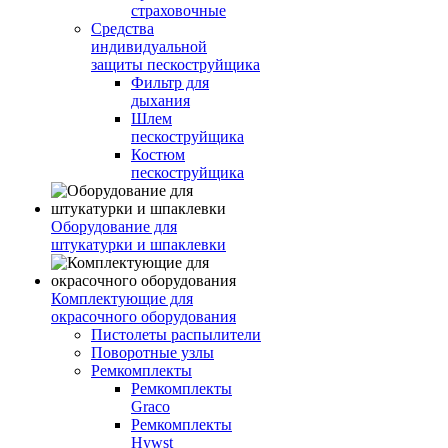
страховочные
Средства
индивидуальной
защиты пескоструйщика
Фильтр для
дыхания
Шлем
пескоструйщика
Костюм
пескоструйщика
Оборудование для
штукатурки и шпаклевки
Комплектующие для
окрасочного оборудования
Пистолеты распылители
Поворотные узлы
Ремкомплекты
Ремкомплекты
Graco
Ремкомплекты
Hywst