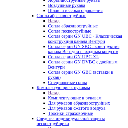
Абразивоструйные рукава
Воздушные рукава
Шланги высокого давления
Сопла абразивоструйные
Назад
Сопла абразивоструйные
Сопла пескоструйные
Сопла серии GN UBC - Классическая
конструкция канала Вентури
Сопла серии GN SBC - конструкция
канала Вентури c входным конусом
Сопла серии GN UBC XL
Сопла серии GN DVBC с двойным
Вентури
Сопла серии GN GBC (вставки в
рукав)
Специальные сопла
Комплектующие к рукавам
Назад
Комплектующие к рукавам
Для рукавов абразивоструйных
Для рукавов сжатого воздуха
Тросики страховочные
Средства индивидуальной защиты
пескоструйщика