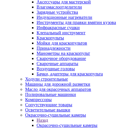
Аксессуары для мастерской
Влагомаслоотделители
Зарядные устройства
Индукционные нагреватели
Инструменты для правки вмятин кузова
Инфракрасные сушки
Клепальный инструмент
Краскопульты
Мойки для краскопультов
Принадлежности
Манометры на краскопульт
Сварочное оборудование
Сварочные аппараты
Воздушные головы
Бачки, адаптеры для краскопульта
Ходули строительные
Машины для дорожной разметки
Масло для окрасочных аппаратов
Полировальные машинки
Компрессоры
Сопутствующие товары
Осветительные вышки
Окрасочно-сушильные камеры
Назад
Окрасочно-сушильные камеры