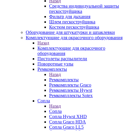
Назад
Средства индивидуальной защиты
пескоструйщика
Фильтр для дыхания
Шлем пескоструйщика
Костюм пескоструйщика
Оборудование для штукатурки и шпаклевки
Комплектующие для окрасочного оборудования
Назад
Комплектующие для окрасочного
оборудования
Пистолеты распылители
Поворотные узлы
Ремкомплекты
Назад
Ремкомплекты
Ремкомплекты Graco
Ремкомплекты Hywst
Ремкомпллекты Sotex
Сопла
Назад
Сопла
Сопла Hywst XHD
Сопла Graco HDA
Сопла Graco LL5