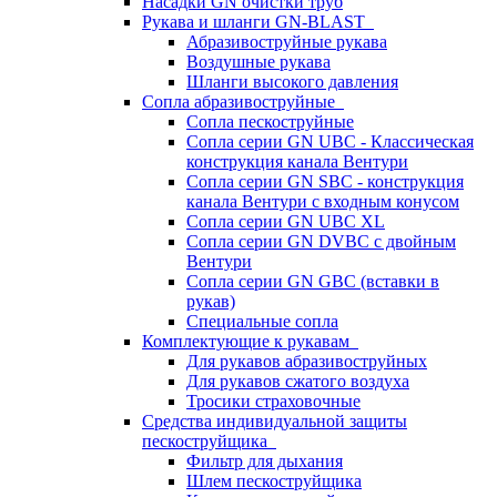
Насадки GN очистки труб
Рукава и шланги GN-BLAST
Абразивоструйные рукава
Воздушные рукава
Шланги высокого давления
Сопла абразивоструйные
Сопла пескоструйные
Сопла серии GN UBC - Классическая
конструкция канала Вентури
Сопла серии GN SBC - конструкция
канала Вентури c входным конусом
Сопла серии GN UBC XL
Сопла серии GN DVBC с двойным
Вентури
Сопла серии GN GBC (вставки в
рукав)
Специальные сопла
Комплектующие к рукавам
Для рукавов абразивоструйных
Для рукавов сжатого воздуха
Тросики страховочные
Средства индивидуальной защиты
пескоструйщика
Фильтр для дыхания
Шлем пескоструйщика