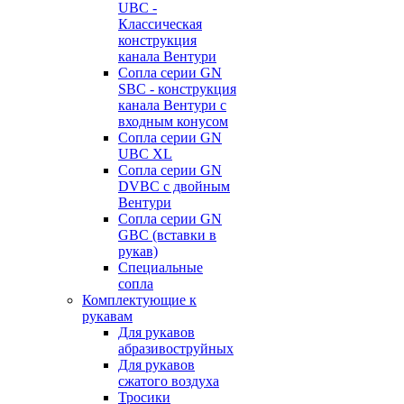
UBC -
Классическая
конструкция
канала Вентури
Сопла серии GN
SBC - конструкция
канала Вентури c
входным конусом
Сопла серии GN
UBC XL
Сопла серии GN
DVBC с двойным
Вентури
Сопла серии GN
GBC (вставки в
рукав)
Специальные
сопла
Комплектующие к
рукавам
Для рукавов
абразивоструйных
Для рукавов
сжатого воздуха
Тросики