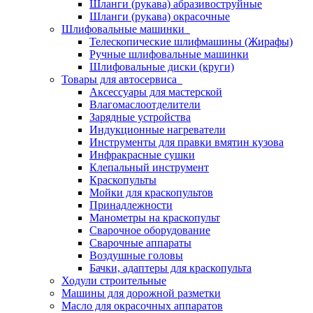
Шланги (рукава) абразивоструйные
Шланги (рукава) окрасочные
Шлифовальные машинки
Телескопические шлифмашины (Жирафы)
Ручные шлифовальные машинки
Шлифовальные диски (круги)
Товары для автосервиса
Аксессуары для мастерской
Влагомаслоотделители
Зарядные устройства
Индукционные нагреватели
Инструменты для правки вмятин кузова
Инфракрасные сушки
Клепальный инструмент
Краскопульты
Мойки для краскопультов
Принадлежности
Манометры на краскопульт
Сварочное оборудование
Сварочные аппараты
Воздушные головы
Бачки, адаптеры для краскопульта
Ходули строительные
Машины для дорожной разметки
Масло для окрасочных аппаратов