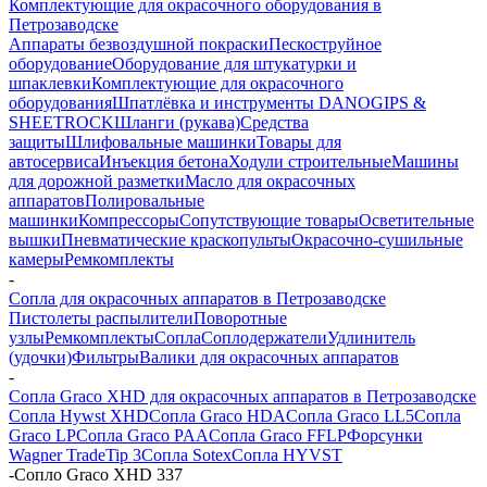
Комплектующие для окрасочного оборудования в
Петрозаводске
Аппараты безвоздушной покраски
Пескоструйное
оборудование
Оборудование для штукатурки и
шпаклевки
Комплектующие для окрасочного
оборудования
Шпатлёвка и инструменты DANOGIPS &
SHEETROCK
Шланги (рукава)
Средства
защиты
Шлифовальные машинки
Товары для
автосервиса
Инъекция бетона
Ходули строительные
Машины
для дорожной разметки
Масло для окрасочных
аппаратов
Полировальные
машинки
Компрессоры
Сопутствующие товары
Осветительные
вышки
Пневматические краскопульты
Окрасочно-сушильные
камеры
Ремкомплекты
-
Сопла для окрасочных аппаратов в Петрозаводске
Пистолеты распылители
Поворотные
узлы
Ремкомплекты
Сопла
Соплодержатели
Удлинитель
(удочки)
Фильтры
Валики для окрасочных аппаратов
-
Сопла Graco XHD для окрасочных аппаратов в Петрозаводске
Сопла Hywst XHD
Сопла Graco HDA
Сопла Graco LL5
Сопла
Graco LP
Сопла Graco PAA
Сопла Graco FFLP
Форсунки
Wagner TradeTip 3
Сопла Sotex
Сопла HYVST
-
Сопло Graco XHD 337