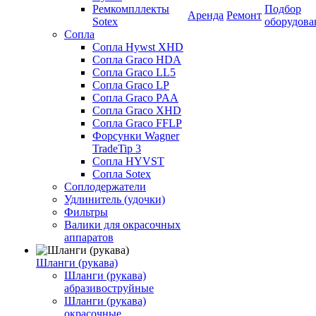
Ремкомпллекты
Подбор
Аренда
Ремонт
Sotex
оборудова
Сопла
Сопла Hywst XHD
Сопла Graco HDA
Сопла Graco LL5
Сопла Graco LP
Сопла Graco PAA
Сопла Graco XHD
Сопла Graco FFLP
Форсунки Wagner
TradeTip 3
Сопла HYVST
Сопла Sotex
Соплодержатели
Удлинитель (удочки)
Фильтры
Валики для окрасочных
аппаратов
Шланги (рукава)
Шланги (рукава)
абразивоструйные
Шланги (рукава)
окрасочные