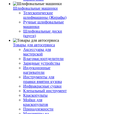
Шлифовальные машинки
Телескопические
шлифмашины (Жирафы)
Ручные шлифовальные
машинки
Шлифовальные диски
(круги)
Товары для автосервиса
Аксессуары для
мастерской
Влагомаслоотделители
Зарядные устройства
Индукционные
нагреватели
Инструменты для
правки вмятин кузова
Инфракрасные сушки
Клепальный инструмент
Краскопульты
Мойки для
краскопультов
Принадлежности
Манометры на