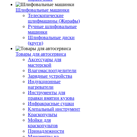
Шлифовальные машинки
Телескопические
шлифмашины (Жирафы)
Ручные шлифовальные
машинки
Шлифовальные диски
(круги)
Товары для автосервиса
Аксессуары для
мастерской
Влагомаслоотделители
Зарядные устройства
Индукционные
нагреватели
Инструменты для
правки вмятин кузова
Инфракрасные сушки
Клепальный инструмент
Краскопульты
Мойки для
краскопультов
Принадлежности
Манометры на