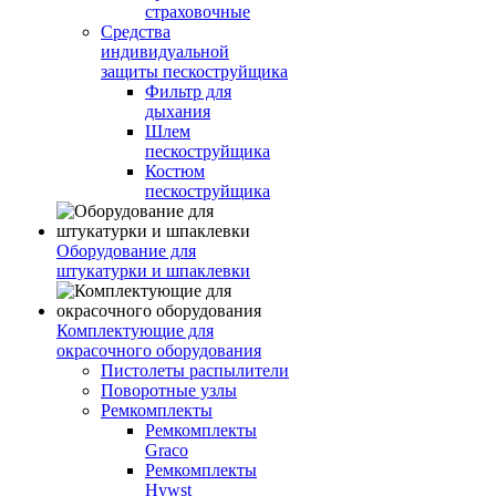
страховочные
Средства
индивидуальной
защиты пескоструйщика
Фильтр для
дыхания
Шлем
пескоструйщика
Костюм
пескоструйщика
Оборудование для
штукатурки и шпаклевки
Комплектующие для
окрасочного оборудования
Пистолеты распылители
Поворотные узлы
Ремкомплекты
Ремкомплекты
Graco
Ремкомплекты
Hywst