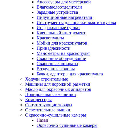
Аксессуары для мастерской
Влагомаслоотделители
Зарядные устройства
Индукционные нагреватели
Инструменты для правки вмятин кузова
Инфракрасные сушки
Клепальный инструмент
Краскопульты
Мойки для краскопультов
Принадлежности
Манометры на краскопульт
Сварочное оборудование
Сварочные аппараты
Воздушные головы
Бачки, адаптеры для краскопульта
Ходули строительные
Машины для дорожной разметки
Масло для окрасочных аппаратов
Полировальные машинки
Компрессоры
Сопутствующие товары
Осветительные вышки
Окрасочно-сушильные камеры
Назад
Окрасочно-сушильные камеры