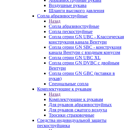
Абразивоструйные рукава
Воздушные рукава
Шланги высокого давления
Сопла абразивоструйные
Назад
Сопла абразивоструйные
Сопла пескоструйные
Сопла серии GN UBC - Классическая
конструкция канала Вентури
Сопла серии GN SBC - конструкция
канала Вентури c входным конусом
Сопла серии GN UBC XL
Сопла серии GN DVBC с двойным
Вентури
Сопла серии GN GBC (вставки в
рукав)
Специальные сопла
Комплектующие к рукавам
Назад
Комплектующие к рукавам
Для рукавов абразивоструйных
Для рукавов сжатого воздуха
Тросики страховочные
Средства индивидуальной защиты
пескоструйщика