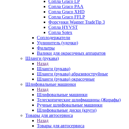
Сопла Graco LP
Сопла Graco PAA
Сопла Graco XHD
Сопла Graco FFLP
Форсунки Wagner TradeTip 3
Сопла HYVST
Сопла Sotex
Соплодержатели
Удлинитель (удочки)
Фильтры
Валики для окрасочных аппаратов
Шланги (рукава)
Назад
Шланги (рукава)
Шланги (рукава) абразивоструйные
Шланги (рукава) окрасочные
Шлифовальные машинки
Назад
Шлифовальные машинки
Телескопические шлифмашины (Жирафы)
Ручные шлифовальные машинки
Шлифовальные диски (круги)
Товары для автосервиса
Назад
Товары для автосервиса