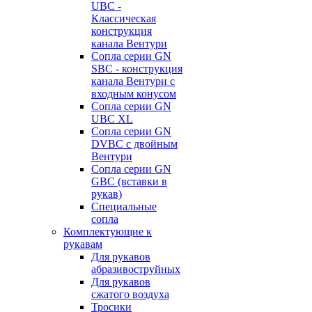
UBC -
Классическая
конструкция
канала Вентури
Сопла серии GN
SBC - конструкция
канала Вентури c
входным конусом
Сопла серии GN
UBC XL
Сопла серии GN
DVBC с двойным
Вентури
Сопла серии GN
GBC (вставки в
рукав)
Специальные
сопла
Комплектующие к
рукавам
Для рукавов
абразивоструйных
Для рукавов
сжатого воздуха
Тросики