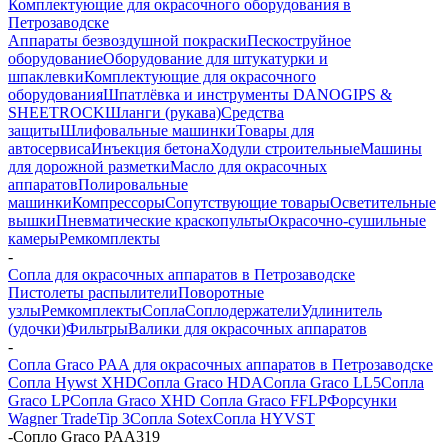
Комплектующие для окрасочного оборудования в
Петрозаводске
Аппараты безвоздушной покраски
Пескоструйное
оборудование
Оборудование для штукатурки и
шпаклевки
Комплектующие для окрасочного
оборудования
Шпатлёвка и инструменты DANOGIPS &
SHEETROCK
Шланги (рукава)
Средства
защиты
Шлифовальные машинки
Товары для
автосервиса
Инъекция бетона
Ходули строительные
Машины
для дорожной разметки
Масло для окрасочных
аппаратов
Полировальные
машинки
Компрессоры
Сопутствующие товары
Осветительные
вышки
Пневматические краскопульты
Окрасочно-сушильные
камеры
Ремкомплекты
-
Сопла для окрасочных аппаратов в Петрозаводске
Пистолеты распылители
Поворотные
узлы
Ремкомплекты
Сопла
Соплодержатели
Удлинитель
(удочки)
Фильтры
Валики для окрасочных аппаратов
-
Сопла Graco PAA для окрасочных аппаратов в Петрозаводске
Сопла Hywst XHD
Сопла Graco HDA
Сопла Graco LL5
Сопла
Graco LP
Сопла Graco XHD
Сопла Graco FFLP
Форсунки
Wagner TradeTip 3
Сопла Sotex
Сопла HYVST
-
Сопло Graco PAA319