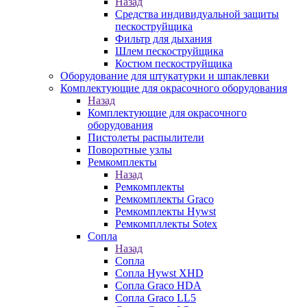
Назад
Средства индивидуальной защиты
пескоструйщика
Фильтр для дыхания
Шлем пескоструйщика
Костюм пескоструйщика
Оборудование для штукатурки и шпаклевки
Комплектующие для окрасочного оборудования
Назад
Комплектующие для окрасочного
оборудования
Пистолеты распылители
Поворотные узлы
Ремкомплекты
Назад
Ремкомплекты
Ремкомплекты Graco
Ремкомплекты Hywst
Ремкомпллекты Sotex
Сопла
Назад
Сопла
Сопла Hywst XHD
Сопла Graco HDA
Сопла Graco LL5