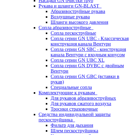
Насадки GN очистки труб
Рукава и шланги GN-BLAST
Абразивоструйные рукава
Воздушные рукава
Шланги высокого давления
Сопла абразивоструйные
Сопла пескоструйные
Сопла серии GN UBC - Классическая
конструкция канала Вентури
Сопла серии GN SBC - конструкция
канала Вентури c входным конусом
Сопла серии GN UBC XL
Сопла серии GN DVBC с двойным
Вентури
Сопла серии GN GBC (вставки в
рукав)
Специальные сопла
Комплектующие к рукавам
Для рукавов абразивоструйных
Для рукавов сжатого воздуха
Тросики страховочные
Средства индивидуальной защиты
пескоструйщика
Фильтр для дыхания
Шлем пескоструйщика