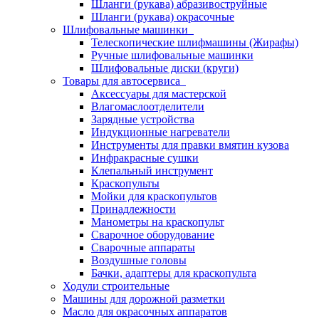
Шланги (рукава) абразивоструйные
Шланги (рукава) окрасочные
Шлифовальные машинки
Телескопические шлифмашины (Жирафы)
Ручные шлифовальные машинки
Шлифовальные диски (круги)
Товары для автосервиса
Аксессуары для мастерской
Влагомаслоотделители
Зарядные устройства
Индукционные нагреватели
Инструменты для правки вмятин кузова
Инфракрасные сушки
Клепальный инструмент
Краскопульты
Мойки для краскопультов
Принадлежности
Манометры на краскопульт
Сварочное оборудование
Сварочные аппараты
Воздушные головы
Бачки, адаптеры для краскопульта
Ходули строительные
Машины для дорожной разметки
Масло для окрасочных аппаратов