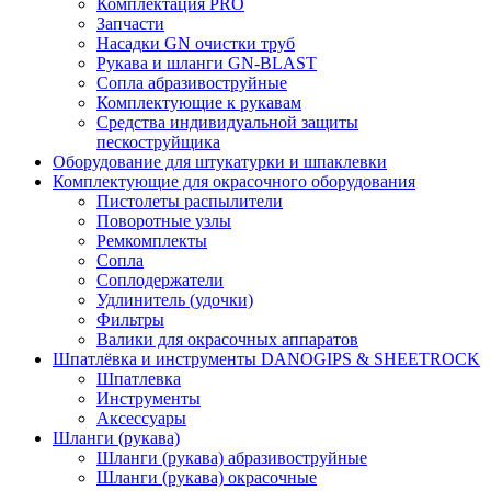
Комплектация PRO
Запчасти
Насадки GN очистки труб
Рукава и шланги GN-BLAST
Сопла абразивоструйные
Комплектующие к рукавам
Средства индивидуальной защиты
пескоструйщика
Оборудование для штукатурки и шпаклевки
Комплектующие для окрасочного оборудования
Пистолеты распылители
Поворотные узлы
Ремкомплекты
Сопла
Соплодержатели
Удлинитель (удочки)
Фильтры
Валики для окрасочных аппаратов
Шпатлёвка и инструменты DANOGIPS & SHEETROCK
Шпатлевка
Инструменты
Аксессуары
Шланги (рукава)
Шланги (рукава) абразивоструйные
Шланги (рукава) окрасочные