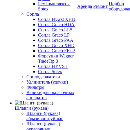
Ремкомпллекты
Подбор
Аренда
Ремонт
Sotex
оборудова
Сопла
Сопла Hywst XHD
Сопла Graco HDA
Сопла Graco LL5
Сопла Graco LP
Сопла Graco PAA
Сопла Graco XHD
Сопла Graco FFLP
Форсунки Wagner
TradeTip 3
Сопла HYVST
Сопла Sotex
Соплодержатели
Удлинитель (удочки)
Фильтры
Валики для окрасочных
аппаратов
Шланги (рукава)
Шланги (рукава)
абразивоструйные
Шланги (рукава)
окрасочные