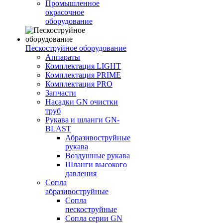
Промышленное
окрасочное
оборудование
Пескоструйное оборудование
Аппараты
Комплектация LIGHT
Комплектация PRIME
Комплектация PRO
Запчасти
Насадки GN очистки
труб
Рукава и шланги GN-
BLAST
Абразивоструйные
рукава
Воздушные рукава
Шланги высокого
давления
Сопла
абразивоструйные
Сопла
пескоструйные
Сопла серии GN