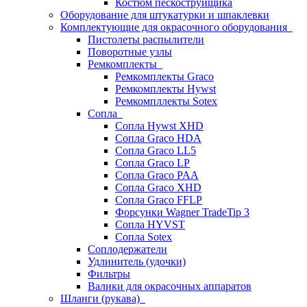
Костюм пескоструйщика
Оборудование для штукатурки и шпаклевки
Комплектующие для окрасочного оборудования
Пистолеты распылители
Поворотные узлы
Ремкомплекты
Ремкомплекты Graco
Ремкомплекты Hywst
Ремкомпллекты Sotex
Сопла
Сопла Hywst XHD
Сопла Graco HDA
Сопла Graco LL5
Сопла Graco LP
Сопла Graco PAA
Сопла Graco XHD
Сопла Graco FFLP
Форсунки Wagner TradeTip 3
Сопла HYVST
Сопла Sotex
Соплодержатели
Удлинитель (удочки)
Фильтры
Валики для окрасочных аппаратов
Шланги (рукава)