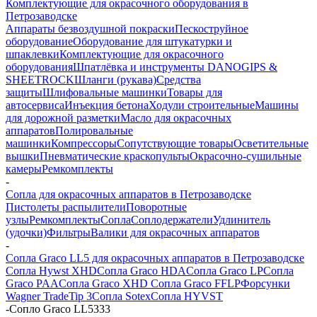
Комплектующие для окрасочного оборудования в
Петрозаводске
Аппараты безвоздушной покраски
Пескоструйное
оборудование
Оборудование для штукатурки и
шпаклевки
Комплектующие для окрасочного
оборудования
Шпатлёвка и инструменты DANOGIPS &
SHEETROCK
Шланги (рукава)
Средства
защиты
Шлифовальные машинки
Товары для
автосервиса
Инъекция бетона
Ходули строительные
Машины
для дорожной разметки
Масло для окрасочных
аппаратов
Полировальные
машинки
Компрессоры
Сопутствующие товары
Осветительные
вышки
Пневматические краскопульты
Окрасочно-сушильные
камеры
Ремкомплекты
-
Сопла для окрасочных аппаратов в Петрозаводске
Пистолеты распылители
Поворотные
узлы
Ремкомплекты
Сопла
Соплодержатели
Удлинитель
(удочки)
Фильтры
Валики для окрасочных аппаратов
-
Сопла Graco LL5 для окрасочных аппаратов в Петрозаводске
Сопла Hywst XHD
Сопла Graco HDA
Сопла Graco LP
Сопла
Graco PAA
Сопла Graco XHD
Сопла Graco FFLP
Форсунки
Wagner TradeTip 3
Сопла Sotex
Сопла HYVST
-
Сопло Graco LL5333