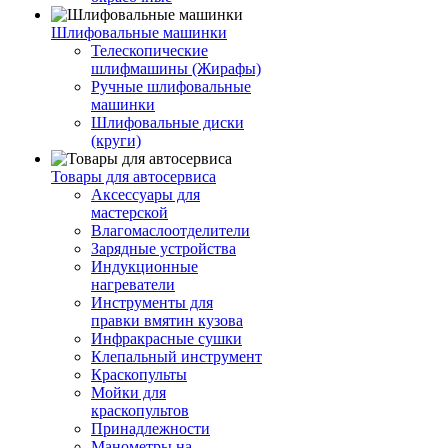
Шлифовальные машинки
Телескопические
шлифмашины (Жирафы)
Ручные шлифовальные
машинки
Шлифовальные диски
(круги)
Товары для автосервиса
Аксессуары для
мастерской
Влагомаслоотделители
Зарядные устройства
Индукционные
нагреватели
Инструменты для
правки вмятин кузова
Инфракрасные сушки
Клепальный инструмент
Краскопульты
Мойки для
краскопультов
Принадлежности
Манометры на