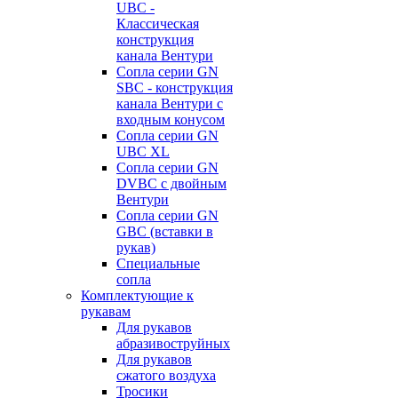
UBC -
Классическая
конструкция
канала Вентури
Сопла серии GN
SBC - конструкция
канала Вентури c
входным конусом
Сопла серии GN
UBC XL
Сопла серии GN
DVBC с двойным
Вентури
Сопла серии GN
GBC (вставки в
рукав)
Специальные
сопла
Комплектующие к
рукавам
Для рукавов
абразивоструйных
Для рукавов
сжатого воздуха
Тросики