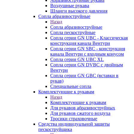
Абразивоструйные рукава
Воздушные рукава
Шланги высокого давления
Сопла абразивоструйные
Назад
Сопла абразивоструйные
Сопла пескоструйные
Сопла серии GN UBC - Классическая
конструкция канала Вентури
Сопла серии GN SBC - конструкция
канала Вентури c входным конусом
Сопла серии GN UBC XL
Сопла серии GN DVBC с двойным
Вентури
Сопла серии GN GBC (вставки в
рукав)
Специальные сопла
Комплектующие к рукавам
Назад
Комплектующие к рукавам
Для рукавов абразивоструйных
Для рукавов сжатого воздуха
Тросики страховочные
Средства индивидуальной защиты
пескоструйщика