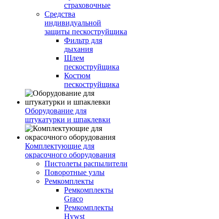
страховочные
Средства
индивидуальной
защиты пескоструйщика
Фильтр для
дыхания
Шлем
пескоструйщика
Костюм
пескоструйщика
Оборудование для
штукатурки и шпаклевки
Комплектующие для
окрасочного оборудования
Пистолеты распылители
Поворотные узлы
Ремкомплекты
Ремкомплекты
Graco
Ремкомплекты
Hywst