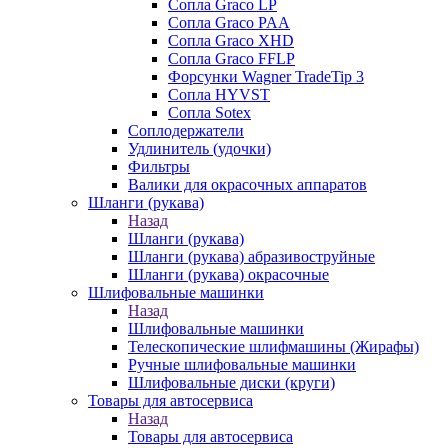
Сопла Graco LP
Сопла Graco PAA
Сопла Graco XHD
Сопла Graco FFLP
Форсунки Wagner TradeTip 3
Сопла HYVST
Сопла Sotex
Соплодержатели
Удлинитель (удочки)
Фильтры
Валики для окрасочных аппаратов
Шланги (рукава)
Назад
Шланги (рукава)
Шланги (рукава) абразивоструйные
Шланги (рукава) окрасочные
Шлифовальные машинки
Назад
Шлифовальные машинки
Телескопические шлифмашины (Жирафы)
Ручные шлифовальные машинки
Шлифовальные диски (круги)
Товары для автосервиса
Назад
Товары для автосервиса