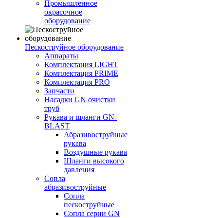
Промышленное
окрасочное
оборудование
Пескоструйное оборудование
Аппараты
Комплектация LIGHT
Комплектация PRIME
Комплектация PRO
Запчасти
Насадки GN очистки
труб
Рукава и шланги GN-
BLAST
Абразивоструйные
рукава
Воздушные рукава
Шланги высокого
давления
Сопла
абразивоструйные
Сопла
пескоструйные
Сопла серии GN