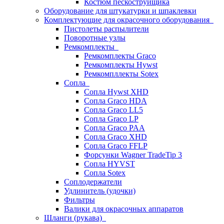
Костюм пескоструйщика
Оборудование для штукатурки и шпаклевки
Комплектующие для окрасочного оборудования
Пистолеты распылители
Поворотные узлы
Ремкомплекты
Ремкомплекты Graco
Ремкомплекты Hywst
Ремкомпллекты Sotex
Сопла
Сопла Hywst XHD
Сопла Graco HDA
Сопла Graco LL5
Сопла Graco LP
Сопла Graco PAA
Сопла Graco XHD
Сопла Graco FFLP
Форсунки Wagner TradeTip 3
Сопла HYVST
Сопла Sotex
Соплодержатели
Удлинитель (удочки)
Фильтры
Валики для окрасочных аппаратов
Шланги (рукава)