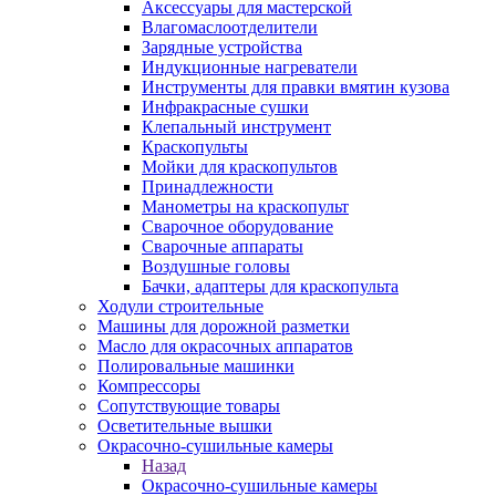
Аксессуары для мастерской
Влагомаслоотделители
Зарядные устройства
Индукционные нагреватели
Инструменты для правки вмятин кузова
Инфракрасные сушки
Клепальный инструмент
Краскопульты
Мойки для краскопультов
Принадлежности
Манометры на краскопульт
Сварочное оборудование
Сварочные аппараты
Воздушные головы
Бачки, адаптеры для краскопульта
Ходули строительные
Машины для дорожной разметки
Масло для окрасочных аппаратов
Полировальные машинки
Компрессоры
Сопутствующие товары
Осветительные вышки
Окрасочно-сушильные камеры
Назад
Окрасочно-сушильные камеры