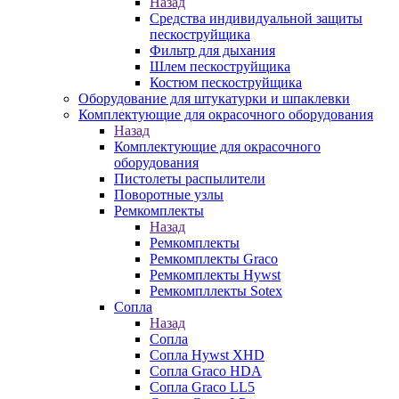
Назад
Средства индивидуальной защиты
пескоструйщика
Фильтр для дыхания
Шлем пескоструйщика
Костюм пескоструйщика
Оборудование для штукатурки и шпаклевки
Комплектующие для окрасочного оборудования
Назад
Комплектующие для окрасочного
оборудования
Пистолеты распылители
Поворотные узлы
Ремкомплекты
Назад
Ремкомплекты
Ремкомплекты Graco
Ремкомплекты Hywst
Ремкомпллекты Sotex
Сопла
Назад
Сопла
Сопла Hywst XHD
Сопла Graco HDA
Сопла Graco LL5