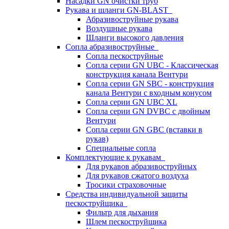
Насадки GN очистки труб
Рукава и шланги GN-BLAST
Абразивоструйные рукава
Воздушные рукава
Шланги высокого давления
Сопла абразивоструйные
Сопла пескоструйные
Сопла серии GN UBC - Классическая
конструкция канала Вентури
Сопла серии GN SBC - конструкция
канала Вентури c входным конусом
Сопла серии GN UBC XL
Сопла серии GN DVBC с двойным
Вентури
Сопла серии GN GBC (вставки в
рукав)
Специальные сопла
Комплектующие к рукавам
Для рукавов абразивоструйных
Для рукавов сжатого воздуха
Тросики страховочные
Средства индивидуальной защиты
пескоструйщика
Фильтр для дыхания
Шлем пескоструйщика