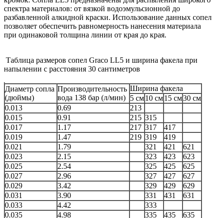
спектра материалов: от вязкой водоэмульсионной до
разбавленной алкидной краски. Использование данных сопел
позволяет обеспечить равномерность нанесения материала
при одинаковой толщина линии от края до края.
Таблица размеров сопел Graco LL5 и ширина факела при
напылении с расстояния 30 сантиметров
Ширина факела
Диаметр сопла
Производительность
(дюймы)
вода 138 бар (л/мин)
5 см
10 см
15 см
30 см
0.013
0.69
213
0.015
0.91
215
315
0.017
1.17
217
317
417
0.019
1.47
219
319
419
0.021
1.79
321
421
621
0.023
2.15
323
423
623
0.025
2.54
325
425
625
0.027
2.96
327
427
627
0.029
3.42
329
429
629
0.031
3.90
331
431
631
0.033
4.42
333
0.035
4.98
335
435
635