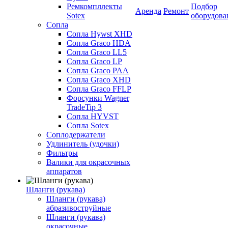
Ремкомпллекты
Подбор
Аренда
Ремонт
Sotex
оборудова
Сопла
Сопла Hywst XHD
Сопла Graco HDA
Сопла Graco LL5
Сопла Graco LP
Сопла Graco PAA
Сопла Graco XHD
Сопла Graco FFLP
Форсунки Wagner
TradeTip 3
Сопла HYVST
Сопла Sotex
Соплодержатели
Удлинитель (удочки)
Фильтры
Валики для окрасочных
аппаратов
Шланги (рукава)
Шланги (рукава)
абразивоструйные
Шланги (рукава)
окрасочные