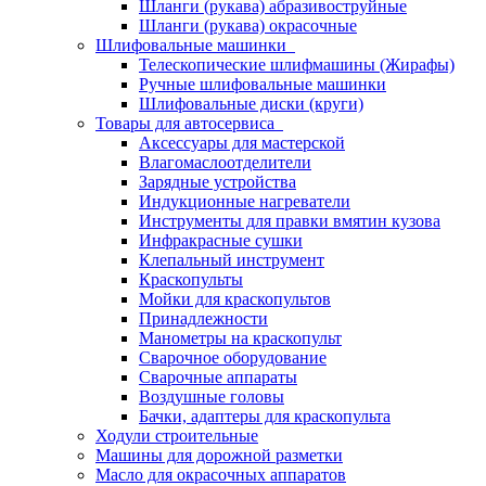
Шланги (рукава) абразивоструйные
Шланги (рукава) окрасочные
Шлифовальные машинки
Телескопические шлифмашины (Жирафы)
Ручные шлифовальные машинки
Шлифовальные диски (круги)
Товары для автосервиса
Аксессуары для мастерской
Влагомаслоотделители
Зарядные устройства
Индукционные нагреватели
Инструменты для правки вмятин кузова
Инфракрасные сушки
Клепальный инструмент
Краскопульты
Мойки для краскопультов
Принадлежности
Манометры на краскопульт
Сварочное оборудование
Сварочные аппараты
Воздушные головы
Бачки, адаптеры для краскопульта
Ходули строительные
Машины для дорожной разметки
Масло для окрасочных аппаратов