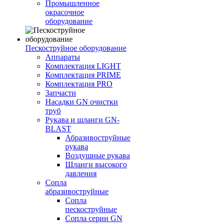
Промышленное
окрасочное
оборудование
Пескоструйное оборудование
Аппараты
Комплектация LIGHT
Комплектация PRIME
Комплектация PRO
Запчасти
Насадки GN очистки
труб
Рукава и шланги GN-
BLAST
Абразивоструйные
рукава
Воздушные рукава
Шланги высокого
давления
Сопла
абразивоструйные
Сопла
пескоструйные
Сопла серии GN