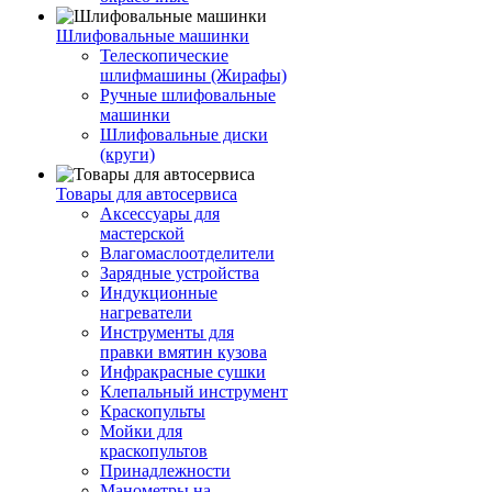
Шлифовальные машинки
Телескопические
шлифмашины (Жирафы)
Ручные шлифовальные
машинки
Шлифовальные диски
(круги)
Товары для автосервиса
Аксессуары для
мастерской
Влагомаслоотделители
Зарядные устройства
Индукционные
нагреватели
Инструменты для
правки вмятин кузова
Инфракрасные сушки
Клепальный инструмент
Краскопульты
Мойки для
краскопультов
Принадлежности
Манометры на