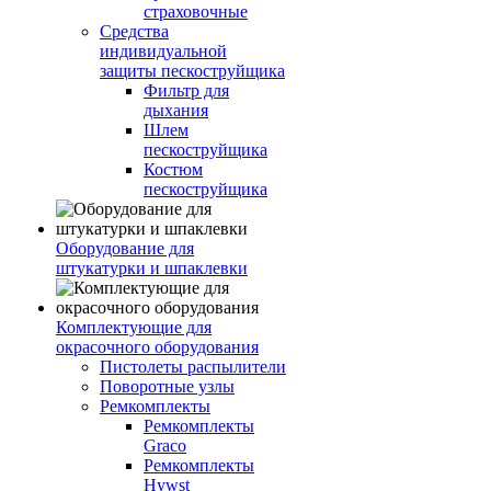
страховочные
Средства
индивидуальной
защиты пескоструйщика
Фильтр для
дыхания
Шлем
пескоструйщика
Костюм
пескоструйщика
Оборудование для
штукатурки и шпаклевки
Комплектующие для
окрасочного оборудования
Пистолеты распылители
Поворотные узлы
Ремкомплекты
Ремкомплекты
Graco
Ремкомплекты
Hywst