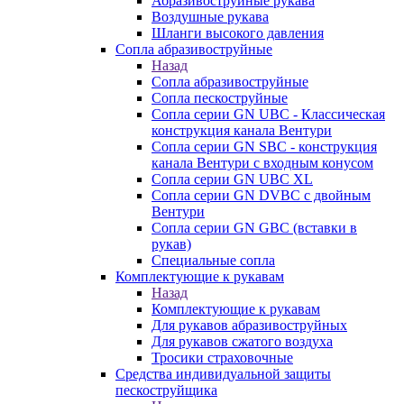
Абразивоструйные рукава
Воздушные рукава
Шланги высокого давления
Сопла абразивоструйные
Назад
Сопла абразивоструйные
Сопла пескоструйные
Сопла серии GN UBC - Классическая
конструкция канала Вентури
Сопла серии GN SBC - конструкция
канала Вентури c входным конусом
Сопла серии GN UBC XL
Сопла серии GN DVBC с двойным
Вентури
Сопла серии GN GBC (вставки в
рукав)
Специальные сопла
Комплектующие к рукавам
Назад
Комплектующие к рукавам
Для рукавов абразивоструйных
Для рукавов сжатого воздуха
Тросики страховочные
Средства индивидуальной защиты
пескоструйщика