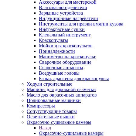
Аксессуары для мастерской
Влагомаслоотделители
Зарядные устройства
Индукционные нагреватели
Инструменты для правки вмятин кузова
Инфракрасные сушки
Клепальный инструмент
Краскопульты
Мойки для краскопультов
Принадлежности
Манометры на краскопульт
Сварочное оборудование
Сварочные аппараты
Воздушные головы
Бачки, адаптеры для краскопульта
Ходули строительные
Машины для дорожной разметки
Масло для окрасочных аппаратов
Полировальные машинки
Компрессоры
Сопутствующие товары
Осветительные вышки
Окрасочно-сушильные камеры
Назад
Окрасочно-сушильные камеры