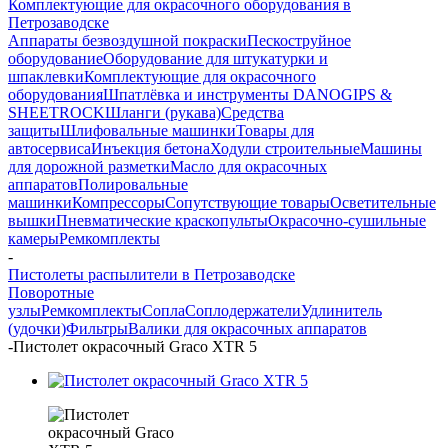
Комплектующие для окрасочного оборудования в
Петрозаводске
Аппараты безвоздушной покраски
Пескоструйное
оборудование
Оборудование для штукатурки и
шпаклевки
Комплектующие для окрасочного
оборудования
Шпатлёвка и инструменты DANOGIPS &
SHEETROCK
Шланги (рукава)
Средства
защиты
Шлифовальные машинки
Товары для
автосервиса
Инъекция бетона
Ходули строительные
Машины
для дорожной разметки
Масло для окрасочных
аппаратов
Полировальные
машинки
Компрессоры
Сопутствующие товары
Осветительные
вышки
Пневматические краскопульты
Окрасочно-сушильные
камеры
Ремкомплекты
-
Пистолеты распылители в Петрозаводске
Поворотные
узлы
Ремкомплекты
Сопла
Соплодержатели
Удлинитель
(удочки)
Фильтры
Валики для окрасочных аппаратов
-
Пистолет окрасочный Graco XTR 5