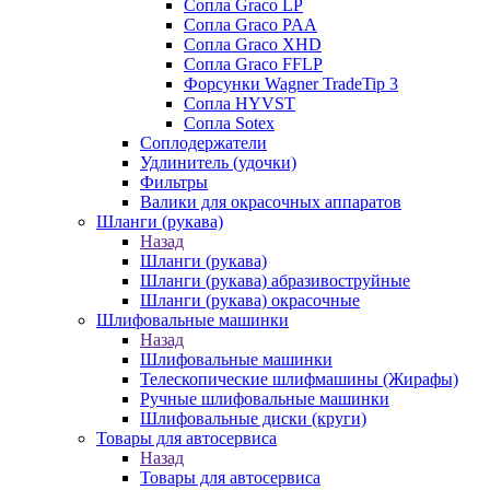
Сопла Graco LP
Сопла Graco PAA
Сопла Graco XHD
Сопла Graco FFLP
Форсунки Wagner TradeTip 3
Сопла HYVST
Сопла Sotex
Соплодержатели
Удлинитель (удочки)
Фильтры
Валики для окрасочных аппаратов
Шланги (рукава)
Назад
Шланги (рукава)
Шланги (рукава) абразивоструйные
Шланги (рукава) окрасочные
Шлифовальные машинки
Назад
Шлифовальные машинки
Телескопические шлифмашины (Жирафы)
Ручные шлифовальные машинки
Шлифовальные диски (круги)
Товары для автосервиса
Назад
Товары для автосервиса