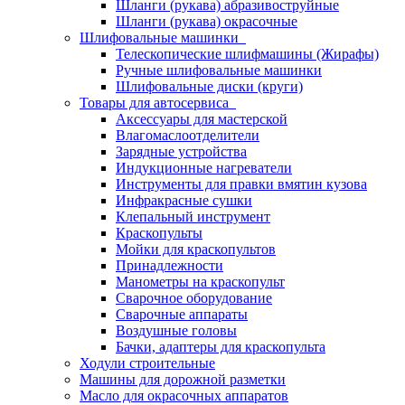
Шланги (рукава) абразивоструйные
Шланги (рукава) окрасочные
Шлифовальные машинки
Телескопические шлифмашины (Жирафы)
Ручные шлифовальные машинки
Шлифовальные диски (круги)
Товары для автосервиса
Аксессуары для мастерской
Влагомаслоотделители
Зарядные устройства
Индукционные нагреватели
Инструменты для правки вмятин кузова
Инфракрасные сушки
Клепальный инструмент
Краскопульты
Мойки для краскопультов
Принадлежности
Манометры на краскопульт
Сварочное оборудование
Сварочные аппараты
Воздушные головы
Бачки, адаптеры для краскопульта
Ходули строительные
Машины для дорожной разметки
Масло для окрасочных аппаратов