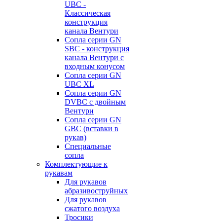
UBC -
Классическая
конструкция
канала Вентури
Сопла серии GN
SBC - конструкция
канала Вентури c
входным конусом
Сопла серии GN
UBC XL
Сопла серии GN
DVBC с двойным
Вентури
Сопла серии GN
GBC (вставки в
рукав)
Специальные
сопла
Комплектующие к
рукавам
Для рукавов
абразивоструйных
Для рукавов
сжатого воздуха
Тросики