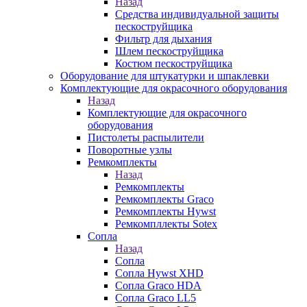
Назад
Средства индивидуальной защиты
пескоструйщика
Фильтр для дыхания
Шлем пескоструйщика
Костюм пескоструйщика
Оборудование для штукатурки и шпаклевки
Комплектующие для окрасочного оборудования
Назад
Комплектующие для окрасочного
оборудования
Пистолеты распылители
Поворотные узлы
Ремкомплекты
Назад
Ремкомплекты
Ремкомплекты Graco
Ремкомплекты Hywst
Ремкомпллекты Sotex
Сопла
Назад
Сопла
Сопла Hywst XHD
Сопла Graco HDA
Сопла Graco LL5