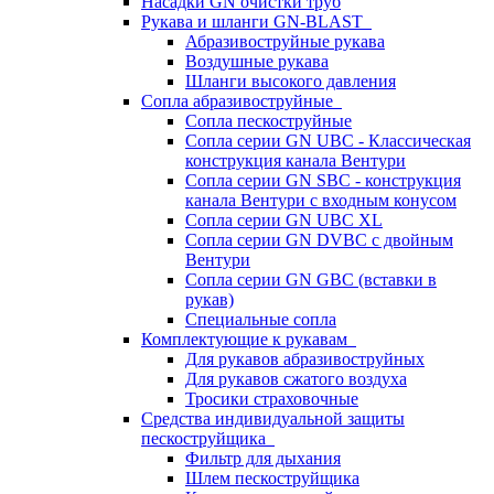
Насадки GN очистки труб
Рукава и шланги GN-BLAST
Абразивоструйные рукава
Воздушные рукава
Шланги высокого давления
Сопла абразивоструйные
Сопла пескоструйные
Сопла серии GN UBC - Классическая
конструкция канала Вентури
Сопла серии GN SBC - конструкция
канала Вентури c входным конусом
Сопла серии GN UBC XL
Сопла серии GN DVBC с двойным
Вентури
Сопла серии GN GBC (вставки в
рукав)
Специальные сопла
Комплектующие к рукавам
Для рукавов абразивоструйных
Для рукавов сжатого воздуха
Тросики страховочные
Средства индивидуальной защиты
пескоструйщика
Фильтр для дыхания
Шлем пескоструйщика