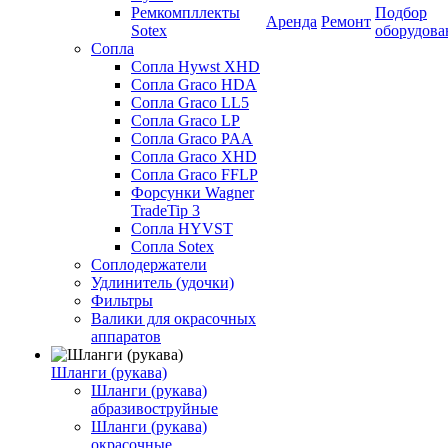
Ремкомпллекты
Подбор
Аренда
Ремонт
Sotex
оборудова
Сопла
Сопла Hywst XHD
Сопла Graco HDA
Сопла Graco LL5
Сопла Graco LP
Сопла Graco PAA
Сопла Graco XHD
Сопла Graco FFLP
Форсунки Wagner
TradeTip 3
Сопла HYVST
Сопла Sotex
Соплодержатели
Удлинитель (удочки)
Фильтры
Валики для окрасочных
аппаратов
Шланги (рукава)
Шланги (рукава)
абразивоструйные
Шланги (рукава)
окрасочные