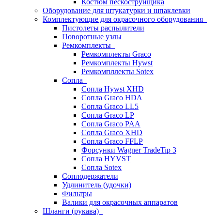
Костюм пескоструйщика
Оборудование для штукатурки и шпаклевки
Комплектующие для окрасочного оборудования
Пистолеты распылители
Поворотные узлы
Ремкомплекты
Ремкомплекты Graco
Ремкомплекты Hywst
Ремкомпллекты Sotex
Сопла
Сопла Hywst XHD
Сопла Graco HDA
Сопла Graco LL5
Сопла Graco LP
Сопла Graco PAA
Сопла Graco XHD
Сопла Graco FFLP
Форсунки Wagner TradeTip 3
Сопла HYVST
Сопла Sotex
Соплодержатели
Удлинитель (удочки)
Фильтры
Валики для окрасочных аппаратов
Шланги (рукава)