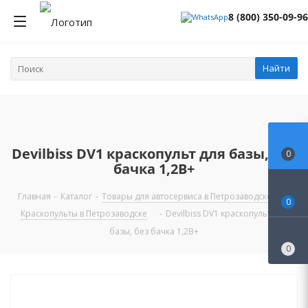
8 (800) 350-09-96
Найти
Devilbiss DV1 краскопульт для базы, без
0
бачка 1,2B+
Главная
-
Каталог
-
Товары для автосервиса в Петрозаводске
-
0
Краскопульты в Петрозаводске
-
Devilbiss DV1 краскопульт для
базы, без бачка 1,2B+
0