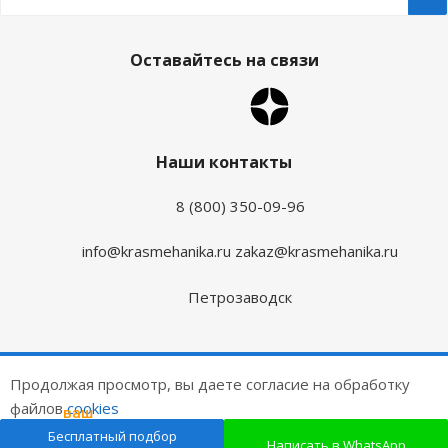
Оставайтесь на связи
Наши контакты
8 (800) 350-09-96
info@krasmehanika.ru
zakaz@krasmehanika.ru
Петрозаводск
2026 © Красмеханика
Продолжая просмотр, вы даете согласие на обработку
Цены на сайте не являются публичной офертой
файлов
cookies
ваш
подарок
Создание и продвижение сайтов
Бесплатный подбор
ОК
Написать в WhatsApp