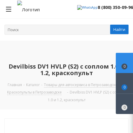
8 (800) 350-09-96
Найти
Devilbiss DV1 HVLP (S2) с соплом 1.0 и
0
1.2, краскопульт
Главная
-
Каталог
-
Товары для автосервиса в Петрозаводске
-
0
Краскопульты в Петрозаводске
-
Devilbiss DV1 HVLP (S2) с соплом
1.0 и 1.2, краскопульт
0