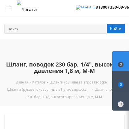
8 (800) 350-09-96
Найти
Шланг, поводок 230 бар, 1/4", высокого
0
давления 1,8 м, М-М
Главная
-
Каталог
-
Шланги (рукава) в Петрозаводске
-
0
Шланги (рукава) окрасочные в Петрозаводске
-
Шланг, поводок
230 бар, 1/4", высокого давления 1,8 м, М-М
0