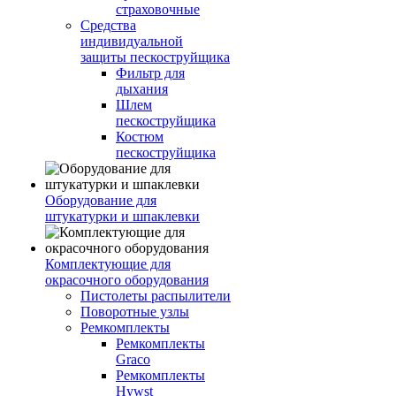
страховочные
Средства
индивидуальной
защиты пескоструйщика
Фильтр для
дыхания
Шлем
пескоструйщика
Костюм
пескоструйщика
Оборудование для
штукатурки и шпаклевки
Комплектующие для
окрасочного оборудования
Пистолеты распылители
Поворотные узлы
Ремкомплекты
Ремкомплекты
Graco
Ремкомплекты
Hywst