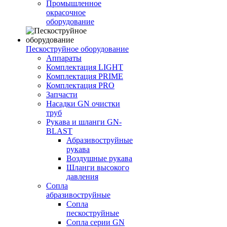
Промышленное
окрасочное
оборудование
Пескоструйное оборудование
Аппараты
Комплектация LIGHT
Комплектация PRIME
Комплектация PRO
Запчасти
Насадки GN очистки
труб
Рукава и шланги GN-
BLAST
Абразивоструйные
рукава
Воздушные рукава
Шланги высокого
давления
Сопла
абразивоструйные
Сопла
пескоструйные
Сопла серии GN