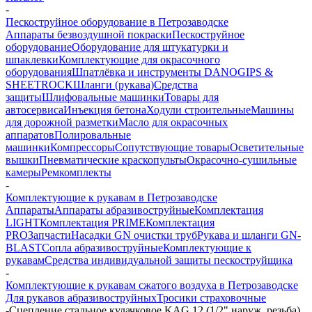
-
Пескоструйное оборудование в Петрозаводске
Аппараты безвоздушной покраски
Пескоструйное
оборудование
Оборудование для штукатурки и
шпаклевки
Комплектующие для окрасочного
оборудования
Шпатлёвка и инструменты DANOGIPS &
SHEETROCK
Шланги (рукава)
Средства
защиты
Шлифовальные машинки
Товары для
автосервиса
Инъекция бетона
Ходули строительные
Машины
для дорожной разметки
Масло для окрасочных
аппаратов
Полировальные
машинки
Компрессоры
Сопутствующие товары
Осветительные
вышки
Пневматические краскопульты
Окрасочно-сушильные
камеры
Ремкомплекты
-
Комплектующие к рукавам в Петрозаводске
Аппараты
Аппараты абразивоструйные
Комплектация
LIGHT
Комплектация PRIME
Комплектация
PRO
Запчасти
Насадки GN очистки труб
Рукава и шланги GN-
BLAST
Сопла абразивоструйные
Комплектующие к
рукавам
Средства индивидуальной защиты пескоструйщика
-
Комплектующие к рукавам сжатого воздуха в Петрозаводске
Для рукавов абразивоструйных
Тросики страховочные
-
Сцепление стальное кулачковое KAG 12 (1/2" наруж. резьба)