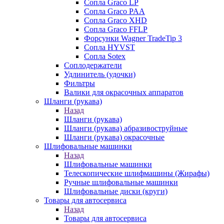
Сопла Graco LP
Сопла Graco PAA
Сопла Graco XHD
Сопла Graco FFLP
Форсунки Wagner TradeTip 3
Сопла HYVST
Сопла Sotex
Соплодержатели
Удлинитель (удочки)
Фильтры
Валики для окрасочных аппаратов
Шланги (рукава)
Назад
Шланги (рукава)
Шланги (рукава) абразивоструйные
Шланги (рукава) окрасочные
Шлифовальные машинки
Назад
Шлифовальные машинки
Телескопические шлифмашины (Жирафы)
Ручные шлифовальные машинки
Шлифовальные диски (круги)
Товары для автосервиса
Назад
Товары для автосервиса