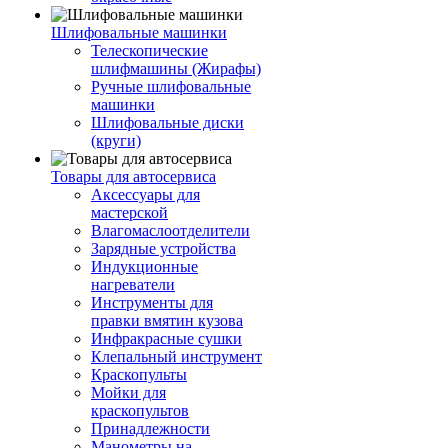
Шлифовальные машинки
Телескопические
шлифмашины (Жирафы)
Ручные шлифовальные
машинки
Шлифовальные диски
(круги)
Товары для автосервиса
Аксессуары для
мастерской
Влагомаслоотделители
Зарядные устройства
Индукционные
нагреватели
Инструменты для
правки вмятин кузова
Инфракрасные сушки
Клепальный инструмент
Краскопульты
Мойки для
краскопультов
Принадлежности
Манометры на