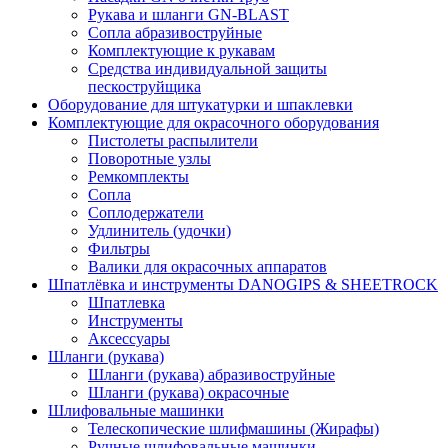
Рукава и шланги GN-BLAST
Сопла абразивоструйные
Комплектующие к рукавам
Средства индивидуальной защиты
пескоструйщика
Оборудование для штукатурки и шпаклевки
Комплектующие для окрасочного оборудования
Пистолеты распылители
Поворотные узлы
Ремкомплекты
Сопла
Соплодержатели
Удлинитель (удочки)
Фильтры
Валики для окрасочных аппаратов
Шпатлёвка и инструменты DANOGIPS & SHEETROCK
Шпатлевка
Инструменты
Аксессуары
Шланги (рукава)
Шланги (рукава) абразивоструйные
Шланги (рукава) окрасочные
Шлифовальные машинки
Телескопические шлифмашины (Жирафы)
Ручные шлифовальные машинки