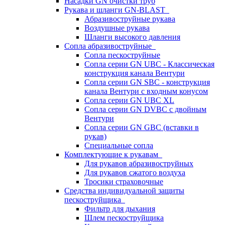
Насадки GN очистки труб
Рукава и шланги GN-BLAST
Абразивоструйные рукава
Воздушные рукава
Шланги высокого давления
Сопла абразивоструйные
Сопла пескоструйные
Сопла серии GN UBC - Классическая
конструкция канала Вентури
Сопла серии GN SBC - конструкция
канала Вентури c входным конусом
Сопла серии GN UBC XL
Сопла серии GN DVBC с двойным
Вентури
Сопла серии GN GBC (вставки в
рукав)
Специальные сопла
Комплектующие к рукавам
Для рукавов абразивоструйных
Для рукавов сжатого воздуха
Тросики страховочные
Средства индивидуальной защиты
пескоструйщика
Фильтр для дыхания
Шлем пескоструйщика