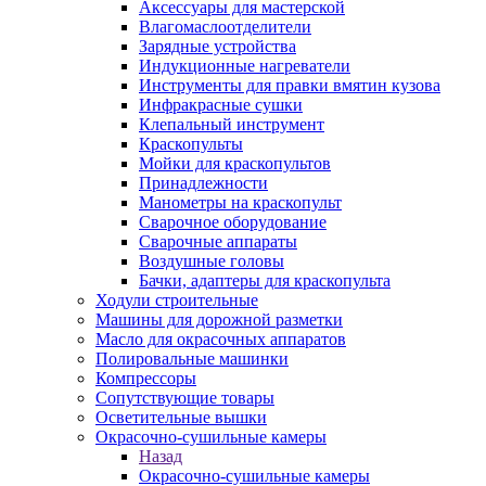
Аксессуары для мастерской
Влагомаслоотделители
Зарядные устройства
Индукционные нагреватели
Инструменты для правки вмятин кузова
Инфракрасные сушки
Клепальный инструмент
Краскопульты
Мойки для краскопультов
Принадлежности
Манометры на краскопульт
Сварочное оборудование
Сварочные аппараты
Воздушные головы
Бачки, адаптеры для краскопульта
Ходули строительные
Машины для дорожной разметки
Масло для окрасочных аппаратов
Полировальные машинки
Компрессоры
Сопутствующие товары
Осветительные вышки
Окрасочно-сушильные камеры
Назад
Окрасочно-сушильные камеры