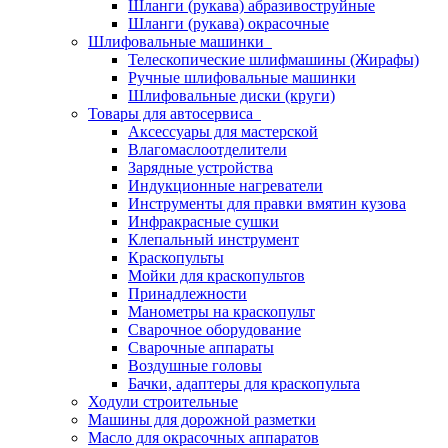
Шланги (рукава) абразивоструйные
Шланги (рукава) окрасочные
Шлифовальные машинки
Телескопические шлифмашины (Жирафы)
Ручные шлифовальные машинки
Шлифовальные диски (круги)
Товары для автосервиса
Аксессуары для мастерской
Влагомаслоотделители
Зарядные устройства
Индукционные нагреватели
Инструменты для правки вмятин кузова
Инфракрасные сушки
Клепальный инструмент
Краскопульты
Мойки для краскопультов
Принадлежности
Манометры на краскопульт
Сварочное оборудование
Сварочные аппараты
Воздушные головы
Бачки, адаптеры для краскопульта
Ходули строительные
Машины для дорожной разметки
Масло для окрасочных аппаратов