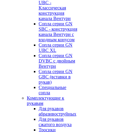
UBC -
Классическая
конструкция
канала Вентури
Сопла серии GN
SBC - конструкция
канала Вентури c
входным конусом
Сопла серии GN
UBC XL
Сопла серии GN
DVBC с двойным
Вентури
Сопла серии GN
GBC (вставки в
рукав)
Специальные
сопла
Комплектующие к
рукавам
Для рукавов
абразивоструйных
Для рукавов
сжатого воздуха
Тросики