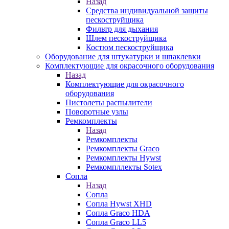
Назад
Средства индивидуальной защиты
пескоструйщика
Фильтр для дыхания
Шлем пескоструйщика
Костюм пескоструйщика
Оборудование для штукатурки и шпаклевки
Комплектующие для окрасочного оборудования
Назад
Комплектующие для окрасочного
оборудования
Пистолеты распылители
Поворотные узлы
Ремкомплекты
Назад
Ремкомплекты
Ремкомплекты Graco
Ремкомплекты Hywst
Ремкомпллекты Sotex
Сопла
Назад
Сопла
Сопла Hywst XHD
Сопла Graco HDA
Сопла Graco LL5