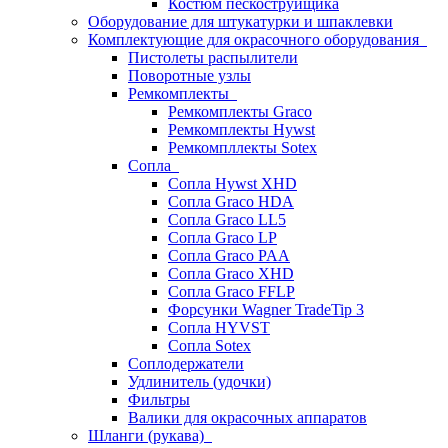
Костюм пескоструйщика
Оборудование для штукатурки и шпаклевки
Комплектующие для окрасочного оборудования
Пистолеты распылители
Поворотные узлы
Ремкомплекты
Ремкомплекты Graco
Ремкомплекты Hywst
Ремкомпллекты Sotex
Сопла
Сопла Hywst XHD
Сопла Graco HDA
Сопла Graco LL5
Сопла Graco LP
Сопла Graco PAA
Сопла Graco XHD
Сопла Graco FFLP
Форсунки Wagner TradeTip 3
Сопла HYVST
Сопла Sotex
Соплодержатели
Удлинитель (удочки)
Фильтры
Валики для окрасочных аппаратов
Шланги (рукава)