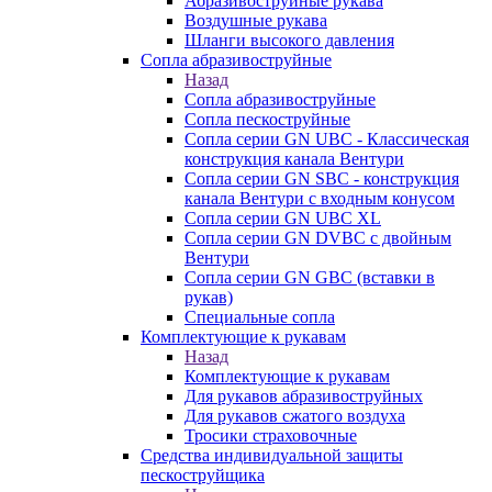
Абразивоструйные рукава
Воздушные рукава
Шланги высокого давления
Сопла абразивоструйные
Назад
Сопла абразивоструйные
Сопла пескоструйные
Сопла серии GN UBC - Классическая
конструкция канала Вентури
Сопла серии GN SBC - конструкция
канала Вентури c входным конусом
Сопла серии GN UBC XL
Сопла серии GN DVBC с двойным
Вентури
Сопла серии GN GBC (вставки в
рукав)
Специальные сопла
Комплектующие к рукавам
Назад
Комплектующие к рукавам
Для рукавов абразивоструйных
Для рукавов сжатого воздуха
Тросики страховочные
Средства индивидуальной защиты
пескоструйщика