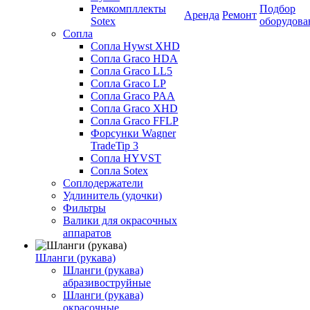
Ремкомпллекты
Подбор
Аренда
Ремонт
Sotex
оборудова
Сопла
Сопла Hywst XHD
Сопла Graco HDA
Сопла Graco LL5
Сопла Graco LP
Сопла Graco PAA
Сопла Graco XHD
Сопла Graco FFLP
Форсунки Wagner
TradeTip 3
Сопла HYVST
Сопла Sotex
Соплодержатели
Удлинитель (удочки)
Фильтры
Валики для окрасочных
аппаратов
Шланги (рукава)
Шланги (рукава)
абразивоструйные
Шланги (рукава)
окрасочные