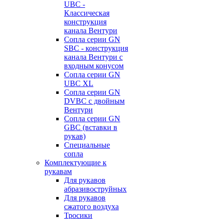
UBC -
Классическая
конструкция
канала Вентури
Сопла серии GN
SBC - конструкция
канала Вентури c
входным конусом
Сопла серии GN
UBC XL
Сопла серии GN
DVBC с двойным
Вентури
Сопла серии GN
GBC (вставки в
рукав)
Специальные
сопла
Комплектующие к
рукавам
Для рукавов
абразивоструйных
Для рукавов
сжатого воздуха
Тросики