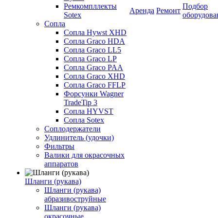
Ремкомпллекты
Подбор
Аренда
Ремонт
Sotex
оборудова
Сопла
Сопла Hywst XHD
Сопла Graco HDA
Сопла Graco LL5
Сопла Graco LP
Сопла Graco PAA
Сопла Graco XHD
Сопла Graco FFLP
Форсунки Wagner
TradeTip 3
Сопла HYVST
Сопла Sotex
Соплодержатели
Удлинитель (удочки)
Фильтры
Валики для окрасочных
аппаратов
Шланги (рукава)
Шланги (рукава)
абразивоструйные
Шланги (рукава)
окрасочные