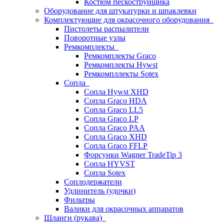
Костюм пескоструйщика
Оборудование для штукатурки и шпаклевки
Комплектующие для окрасочного оборудования
Пистолеты распылители
Поворотные узлы
Ремкомплекты
Ремкомплекты Graco
Ремкомплекты Hywst
Ремкомпллекты Sotex
Сопла
Сопла Hywst XHD
Сопла Graco HDA
Сопла Graco LL5
Сопла Graco LP
Сопла Graco PAA
Сопла Graco XHD
Сопла Graco FFLP
Форсунки Wagner TradeTip 3
Сопла HYVST
Сопла Sotex
Соплодержатели
Удлинитель (удочки)
Фильтры
Валики для окрасочных аппаратов
Шланги (рукава)