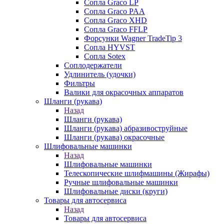
Сопла Graco LP
Сопла Graco PAA
Сопла Graco XHD
Сопла Graco FFLP
Форсунки Wagner TradeTip 3
Сопла HYVST
Сопла Sotex
Соплодержатели
Удлинитель (удочки)
Фильтры
Валики для окрасочных аппаратов
Шланги (рукава)
Назад
Шланги (рукава)
Шланги (рукава) абразивоструйные
Шланги (рукава) окрасочные
Шлифовальные машинки
Назад
Шлифовальные машинки
Телескопические шлифмашины (Жирафы)
Ручные шлифовальные машинки
Шлифовальные диски (круги)
Товары для автосервиса
Назад
Товары для автосервиса