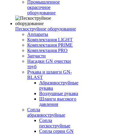
Промышленное
окрасочное
оборудование
Пескоструйное оборудование
Аппараты
Комплектация LIGHT
Комплектация PRIME
Комплектация PRO
Запчасти
Насадки GN очистки
труб
Рукава и шланги GN-
BLAST
Абразивоструйные
рукава
Воздушные рукава
Шланги высокого
давления
Сопла
абразивоструйные
Сопла
пескоструйные
Сопла серии GN