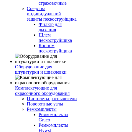
страховочные
Средства
индивидуальной
защиты пескоструйщика
Фильтр для
дыхания
Шлем
пескоструйщика
Костюм
пескоструйщика
Оборудование для
штукатурки и шпаклевки
Комплектующие для
окрасочного оборудования
Пистолеты распылители
Поворотные узлы
Ремкомплекты
Ремкомплекты
Graco
Ремкомплекты
Hywst