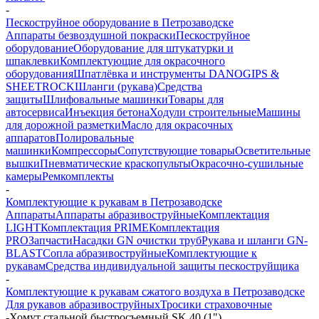
-
Пескоструйное оборудование в Петрозаводске
Аппараты безвоздушной покраски
Пескоструйное
оборудование
Оборудование для штукатурки и
шпаклевки
Комплектующие для окрасочного
оборудования
Шпатлёвка и инструменты DANOGIPS &
SHEETROCK
Шланги (рукава)
Средства
защиты
Шлифовальные машинки
Товары для
автосервиса
Инъекция бетона
Ходули строительные
Машины
для дорожной разметки
Масло для окрасочных
аппаратов
Полировальные
машинки
Компрессоры
Сопутствующие товары
Осветительные
вышки
Пневматические краскопульты
Окрасочно-сушильные
камеры
Ремкомплекты
-
Комплектующие к рукавам в Петрозаводске
Аппараты
Аппараты абразивоструйные
Комплектация
LIGHT
Комплектация PRIME
Комплектация
PRO
Запчасти
Насадки GN очистки труб
Рукава и шланги GN-
BLAST
Сопла абразивоструйные
Комплектующие к
рукавам
Средства индивидуальной защиты пескоструйщика
-
Комплектующие к рукавам сжатого воздуха в Петрозаводске
Для рукавов абразивоструйных
Тросики страховочные
-
Хомут стальной быстросъемный SK 40 (1")