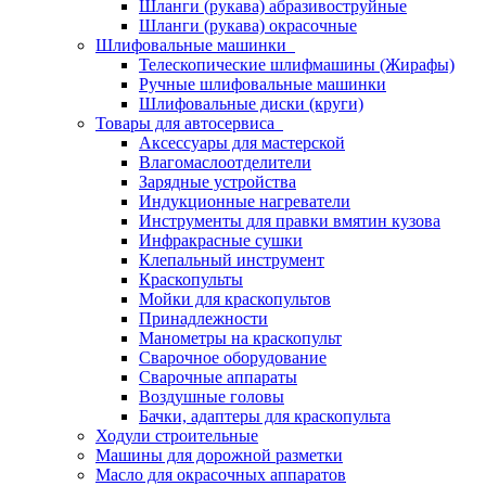
Шланги (рукава) абразивоструйные
Шланги (рукава) окрасочные
Шлифовальные машинки
Телескопические шлифмашины (Жирафы)
Ручные шлифовальные машинки
Шлифовальные диски (круги)
Товары для автосервиса
Аксессуары для мастерской
Влагомаслоотделители
Зарядные устройства
Индукционные нагреватели
Инструменты для правки вмятин кузова
Инфракрасные сушки
Клепальный инструмент
Краскопульты
Мойки для краскопультов
Принадлежности
Манометры на краскопульт
Сварочное оборудование
Сварочные аппараты
Воздушные головы
Бачки, адаптеры для краскопульта
Ходули строительные
Машины для дорожной разметки
Масло для окрасочных аппаратов