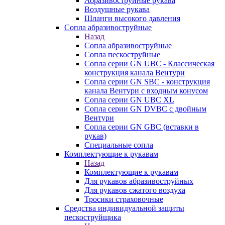
Абразивоструйные рукава
Воздушные рукава
Шланги высокого давления
Сопла абразивоструйные
Назад
Сопла абразивоструйные
Сопла пескоструйные
Сопла серии GN UBC - Классическая
конструкция канала Вентури
Сопла серии GN SBC - конструкция
канала Вентури c входным конусом
Сопла серии GN UBC XL
Сопла серии GN DVBC с двойным
Вентури
Сопла серии GN GBC (вставки в
рукав)
Специальные сопла
Комплектующие к рукавам
Назад
Комплектующие к рукавам
Для рукавов абразивоструйных
Для рукавов сжатого воздуха
Тросики страховочные
Средства индивидуальной защиты
пескоструйщика