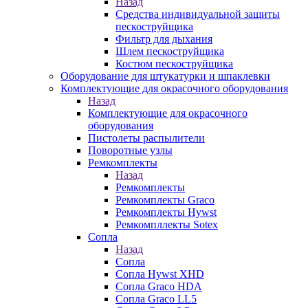
Назад
Средства индивидуальной защиты
пескоструйщика
Фильтр для дыхания
Шлем пескоструйщика
Костюм пескоструйщика
Оборудование для штукатурки и шпаклевки
Комплектующие для окрасочного оборудования
Назад
Комплектующие для окрасочного
оборудования
Пистолеты распылители
Поворотные узлы
Ремкомплекты
Назад
Ремкомплекты
Ремкомплекты Graco
Ремкомплекты Hywst
Ремкомпллекты Sotex
Сопла
Назад
Сопла
Сопла Hywst XHD
Сопла Graco HDA
Сопла Graco LL5