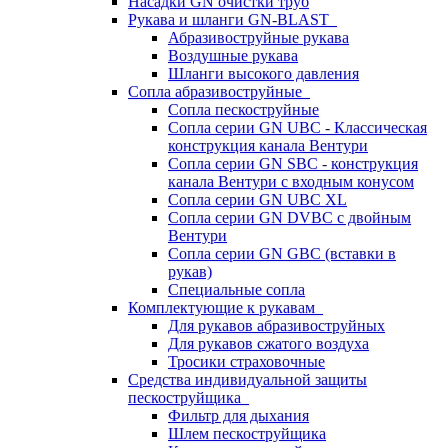
Насадки GN очистки труб
Рукава и шланги GN-BLAST
Абразивоструйные рукава
Воздушные рукава
Шланги высокого давления
Сопла абразивоструйные
Сопла пескоструйные
Сопла серии GN UBC - Классическая
конструкция канала Вентури
Сопла серии GN SBC - конструкция
канала Вентури c входным конусом
Сопла серии GN UBC XL
Сопла серии GN DVBC с двойным
Вентури
Сопла серии GN GBC (вставки в
рукав)
Специальные сопла
Комплектующие к рукавам
Для рукавов абразивоструйных
Для рукавов сжатого воздуха
Тросики страховочные
Средства индивидуальной защиты
пескоструйщика
Фильтр для дыхания
Шлем пескоструйщика