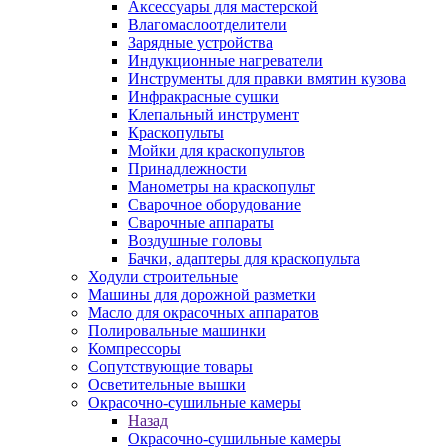
Аксессуары для мастерской
Влагомаслоотделители
Зарядные устройства
Индукционные нагреватели
Инструменты для правки вмятин кузова
Инфракрасные сушки
Клепальный инструмент
Краскопульты
Мойки для краскопультов
Принадлежности
Манометры на краскопульт
Сварочное оборудование
Сварочные аппараты
Воздушные головы
Бачки, адаптеры для краскопульта
Ходули строительные
Машины для дорожной разметки
Масло для окрасочных аппаратов
Полировальные машинки
Компрессоры
Сопутствующие товары
Осветительные вышки
Окрасочно-сушильные камеры
Назад
Окрасочно-сушильные камеры