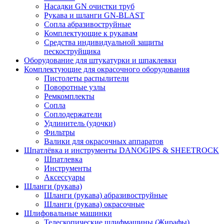
Насадки GN очистки труб
Рукава и шланги GN-BLAST
Сопла абразивоструйные
Комплектующие к рукавам
Средства индивидуальной защиты
пескоструйщика
Оборудование для штукатурки и шпаклевки
Комплектующие для окрасочного оборудования
Пистолеты распылители
Поворотные узлы
Ремкомплекты
Сопла
Соплодержатели
Удлинитель (удочки)
Фильтры
Валики для окрасочных аппаратов
Шпатлёвка и инструменты DANOGIPS & SHEETROCK
Шпатлевка
Инструменты
Аксессуары
Шланги (рукава)
Шланги (рукава) абразивоструйные
Шланги (рукава) окрасочные
Шлифовальные машинки
Телескопические шлифмашины (Жирафы)