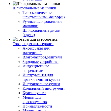
Шлифовальные машинки
Телескопические
шлифмашины (Жирафы)
Ручные шлифовальные
машинки
Шлифовальные диски
(круги)
Товары для автосервиса
Аксессуары для
мастерской
Влагомаслоотделители
Зарядные устройства
Индукционные
нагреватели
Инструменты для
правки вмятин кузова
Инфракрасные сушки
Клепальный инструмент
Краскопульты
Мойки для
краскопультов
Принадлежности
Манометры на