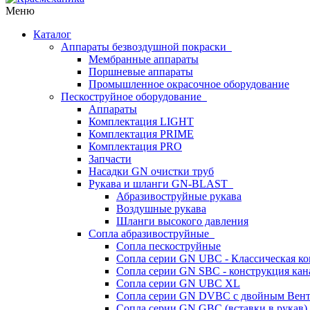
Меню
Каталог
Аппараты безвоздушной покраски
Мембранные аппараты
Поршневые аппараты
Промышленное окрасочное оборудование
Пескоструйное оборудование
Аппараты
Комплектация LIGHT
Комплектация PRIME
Комплектация PRO
Запчасти
Насадки GN очистки труб
Рукава и шланги GN-BLAST
Абразивоструйные рукава
Воздушные рукава
Шланги высокого давления
Сопла абразивоструйные
Сопла пескоструйные
Сопла серии GN UBC - Классическая ко
Сопла серии GN SBC - конструкция кан
Сопла серии GN UBC XL
Сопла серии GN DVBC с двойным Вен
Сопла серии GN GBC (вставки в рукав)