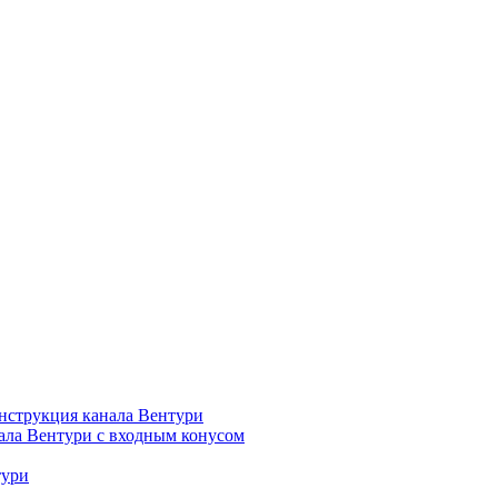
нструкция канала Вентури
ала Вентури c входным конусом
тури