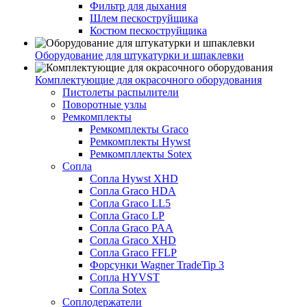
Фильтр для дыхания
Шлем пескоструйщика
Костюм пескоструйщика
Оборудование для штукатурки и шпаклевки
Комплектующие для окрасочного оборудования
Пистолеты распылители
Поворотные узлы
Ремкомплекты
Ремкомплекты Graco
Ремкомплекты Hywst
Ремкомпллекты Sotex
Сопла
Сопла Hywst XHD
Сопла Graco HDA
Сопла Graco LL5
Сопла Graco LP
Сопла Graco PAA
Сопла Graco XHD
Сопла Graco FFLP
Форсунки Wagner TradeTip 3
Сопла HYVST
Сопла Sotex
Соплодержатели