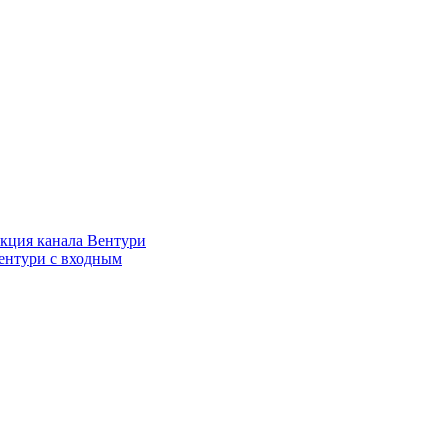
кция канала Вентури
ентури c входным