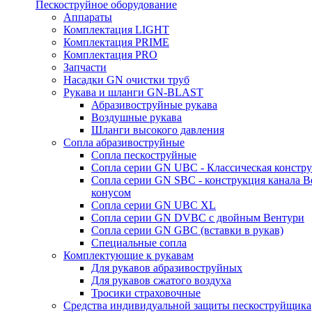
Пескоструйное оборудование
Аппараты
Комплектация LIGHT
Комплектация PRIME
Комплектация PRO
Запчасти
Насадки GN очистки труб
Рукава и шланги GN-BLAST
Абразивоструйные рукава
Воздушные рукава
Шланги высокого давления
Сопла абразивоструйные
Сопла пескоструйные
Сопла серии GN UBC - Классическая констру
Сопла серии GN SBC - конструкция канала В
конусом
Сопла серии GN UBC XL
Сопла серии GN DVBC с двойным Вентури
Сопла серии GN GBC (вставки в рукав)
Специальные сопла
Комплектующие к рукавам
Для рукавов абразивоструйных
Для рукавов сжатого воздуха
Тросики страховочные
Средства индивидуальной защиты пескоструйщика