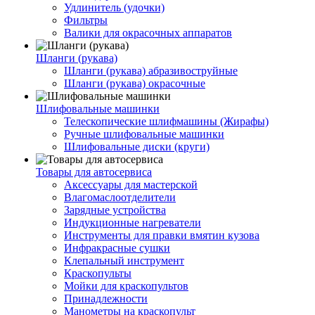
Удлинитель (удочки)
Фильтры
Валики для окрасочных аппаратов
Шланги (рукава)
Шланги (рукава) абразивоструйные
Шланги (рукава) окрасочные
Шлифовальные машинки
Телескопические шлифмашины (Жирафы)
Ручные шлифовальные машинки
Шлифовальные диски (круги)
Товары для автосервиса
Аксессуары для мастерской
Влагомаслоотделители
Зарядные устройства
Индукционные нагреватели
Инструменты для правки вмятин кузова
Инфракрасные сушки
Клепальный инструмент
Краскопульты
Мойки для краскопультов
Принадлежности
Манометры на краскопульт