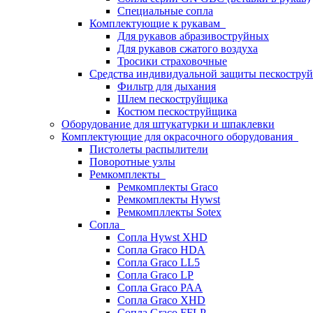
Специальные сопла
Комплектующие к рукавам
Для рукавов абразивоструйных
Для рукавов сжатого воздуха
Тросики страховочные
Средства индивидуальной защиты пескостр
Фильтр для дыхания
Шлем пескоструйщика
Костюм пескоструйщика
Оборудование для штукатурки и шпаклевки
Комплектующие для окрасочного оборудования
Пистолеты распылители
Поворотные узлы
Ремкомплекты
Ремкомплекты Graco
Ремкомплекты Hywst
Ремкомпллекты Sotex
Сопла
Сопла Hywst XHD
Сопла Graco HDA
Сопла Graco LL5
Сопла Graco LP
Сопла Graco PAA
Сопла Graco XHD
Сопла Graco FFLP