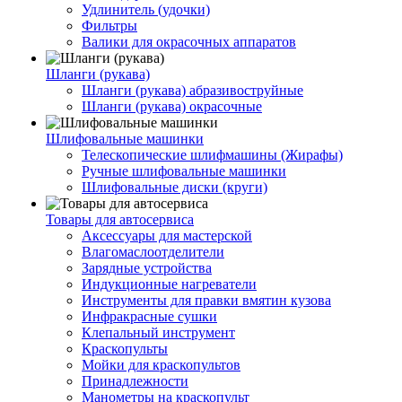
Удлинитель (удочки)
Фильтры
Валики для окрасочных аппаратов
Шланги (рукава)
Шланги (рукава) абразивоструйные
Шланги (рукава) окрасочные
Шлифовальные машинки
Телескопические шлифмашины (Жирафы)
Ручные шлифовальные машинки
Шлифовальные диски (круги)
Товары для автосервиса
Аксессуары для мастерской
Влагомаслоотделители
Зарядные устройства
Индукционные нагреватели
Инструменты для правки вмятин кузова
Инфракрасные сушки
Клепальный инструмент
Краскопульты
Мойки для краскопультов
Принадлежности
Манометры на краскопульт