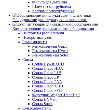
Фильтр для дыхания
Шлем пескоструйщика
Костюм пескоструйщика
Оборудование для штукатурки и шпаклевки
Комплектующие для окрасочного оборудования
Пистолеты распылители
Поворотные узлы
Ремкомплекты
Ремкомплекты Graco
Ремкомплекты Hywst
Ремкомпллекты Sotex
Сопла
Сопла Hywst XHD
Сопла Graco HDA
Сопла Graco LL5
Сопла Graco LP
Сопла Graco PAA
Сопла Graco XHD
Сопла Graco FFLP
Форсунки Wagner TradeTip 3
Сопла HYVST
Сопла Sotex
Соплодержатели