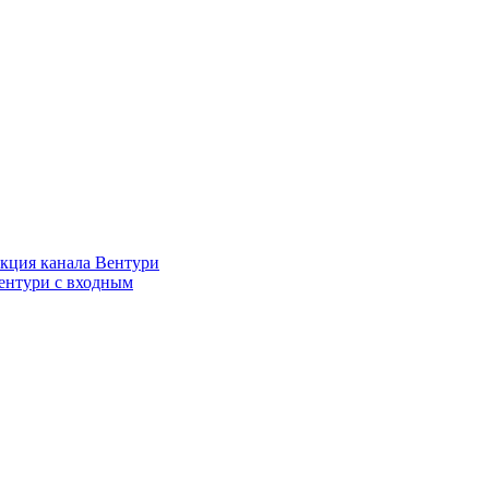
кция канала Вентури
ентури c входным