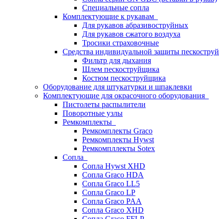
Специальные сопла
Комплектующие к рукавам
Для рукавов абразивоструйных
Для рукавов сжатого воздуха
Тросики страховочные
Средства индивидуальной защиты пескостр
Фильтр для дыхания
Шлем пескоструйщика
Костюм пескоструйщика
Оборудование для штукатурки и шпаклевки
Комплектующие для окрасочного оборудования
Пистолеты распылители
Поворотные узлы
Ремкомплекты
Ремкомплекты Graco
Ремкомплекты Hywst
Ремкомпллекты Sotex
Сопла
Сопла Hywst XHD
Сопла Graco HDA
Сопла Graco LL5
Сопла Graco LP
Сопла Graco PAA
Сопла Graco XHD
Сопла Graco FFLP