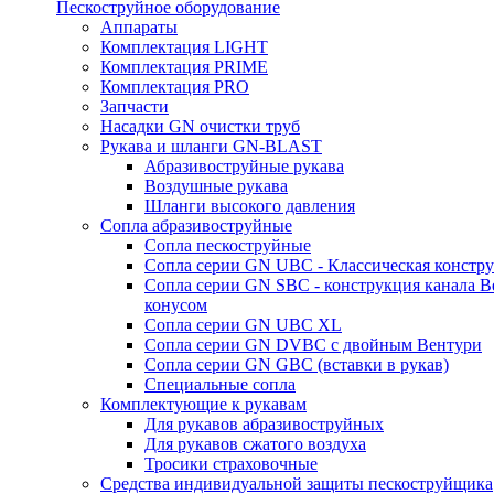
Пескоструйное оборудование
Аппараты
Комплектация LIGHT
Комплектация PRIME
Комплектация PRO
Запчасти
Насадки GN очистки труб
Рукава и шланги GN-BLAST
Абразивоструйные рукава
Воздушные рукава
Шланги высокого давления
Сопла абразивоструйные
Сопла пескоструйные
Сопла серии GN UBC - Классическая констру
Сопла серии GN SBC - конструкция канала В
конусом
Сопла серии GN UBC XL
Сопла серии GN DVBC с двойным Вентури
Сопла серии GN GBC (вставки в рукав)
Специальные сопла
Комплектующие к рукавам
Для рукавов абразивоструйных
Для рукавов сжатого воздуха
Тросики страховочные
Средства индивидуальной защиты пескоструйщика