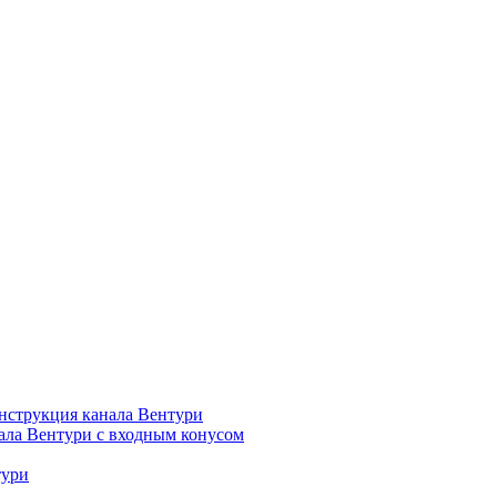
нструкция канала Вентури
ала Вентури c входным конусом
тури