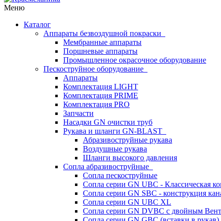
Меню
Каталог
Аппараты безвоздушной покраски
Мембранные аппараты
Поршневые аппараты
Промышленное окрасочное оборудование
Пескоструйное оборудование
Аппараты
Комплектация LIGHT
Комплектация PRIME
Комплектация PRO
Запчасти
Насадки GN очистки труб
Рукава и шланги GN-BLAST
Абразивоструйные рукава
Воздушные рукава
Шланги высокого давления
Сопла абразивоструйные
Сопла пескоструйные
Сопла серии GN UBC - Классическая ко
Сопла серии GN SBC - конструкция кан
Сопла серии GN UBC XL
Сопла серии GN DVBC с двойным Вен
Сопла серии GN GBC (вставки в рукав)