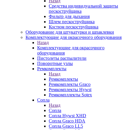
Назад
Средства индивидуальной защиты
пескоструйщика
Фильтр для дыхания
Шлем пескоструйщика
Костюм пескоструйщика
Оборудование для штукатурки и шпаклевки
Комплектующие для окрасочного оборудования
Назад
Комплектующие для окрасочного
оборудования
Пистолеты распылители
Поворотные узлы
Ремкомплекты
Назад
Ремкомплекты
Ремкомплекты Graco
Ремкомплекты Hywst
Ремкомпллекты Sotex
Сопла
Назад
Сопла
Сопла Hywst XHD
Сопла Graco HDA
Сопла Graco LL5