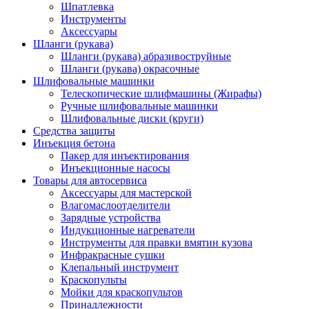
Шпатлевка
Инструменты
Аксессуары
Шланги (рукава)
Шланги (рукава) абразивоструйные
Шланги (рукава) окрасочные
Шлифовальные машинки
Телескопические шлифмашины (Жирафы)
Ручные шлифовальные машинки
Шлифовальные диски (круги)
Средства защиты
Инъекция бетона
Пакер для инъектирования
Инъекционные насосы
Товары для автосервиса
Аксессуары для мастерской
Влагомаслоотделители
Зарядные устройства
Индукционные нагреватели
Инструменты для правки вмятин кузова
Инфракрасные сушки
Клепальный инструмент
Краскопульты
Мойки для краскопультов
Принадлежности