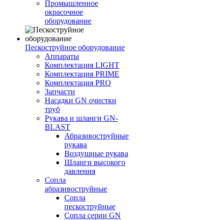
Промышленное
окрасочное
оборудование
Пескоструйное оборудование
Аппараты
Комплектация LIGHT
Комплектация PRIME
Комплектация PRO
Запчасти
Насадки GN очистки
труб
Рукава и шланги GN-
BLAST
Абразивоструйные
рукава
Воздушные рукава
Шланги высокого
давления
Сопла
абразивоструйные
Сопла
пескоструйные
Сопла серии GN