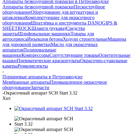
Аппараты безвоздушной покраски в Петрозаводске
Аппараты безвоздушной покраски
Пескоструйное
оборудование
Оборудование для штукатурки и
шпаклевки
Комплектующие для окрасочного
оборудования
Шпатлёвка и инструменты DANOGIPS &
SHEETROCK
Шланги (рукава)
Средства
защиты
Шлифовальные машинки
Товары для
автосервиса
Инъекция бетона
Ходули строительные
Машины
для дорожной разметки
Масло для окрасочных
аппаратов
Полировальные
машинки
Компрессоры
Сопутствующие товары
Осветительные
вышки
Пневматические краскопульты
Окрасочно-сушильные
камеры
Ремкомплекты
-
Поршневые аппараты в Петрозаводске
Мембранные аппараты
Промышленное окрасочное
оборудование
Запчасти
-
Окрасочный аппарат SCH Start 3.32
Хит