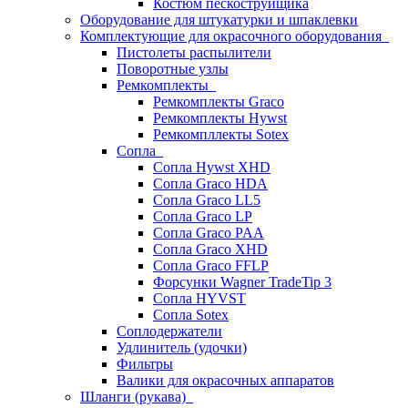
Костюм пескоструйщика
Оборудование для штукатурки и шпаклевки
Комплектующие для окрасочного оборудования
Пистолеты распылители
Поворотные узлы
Ремкомплекты
Ремкомплекты Graco
Ремкомплекты Hywst
Ремкомпллекты Sotex
Сопла
Сопла Hywst XHD
Сопла Graco HDA
Сопла Graco LL5
Сопла Graco LP
Сопла Graco PAA
Сопла Graco XHD
Сопла Graco FFLP
Форсунки Wagner TradeTip 3
Сопла HYVST
Сопла Sotex
Соплодержатели
Удлинитель (удочки)
Фильтры
Валики для окрасочных аппаратов
Шланги (рукава)