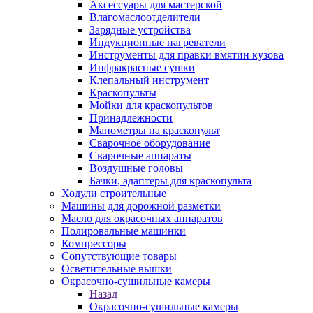
Аксессуары для мастерской
Влагомаслоотделители
Зарядные устройства
Индукционные нагреватели
Инструменты для правки вмятин кузова
Инфракрасные сушки
Клепальный инструмент
Краскопульты
Мойки для краскопультов
Принадлежности
Манометры на краскопульт
Сварочное оборудование
Сварочные аппараты
Воздушные головы
Бачки, адаптеры для краскопульта
Ходули строительные
Машины для дорожной разметки
Масло для окрасочных аппаратов
Полировальные машинки
Компрессоры
Сопутствующие товары
Осветительные вышки
Окрасочно-сушильные камеры
Назад
Окрасочно-сушильные камеры