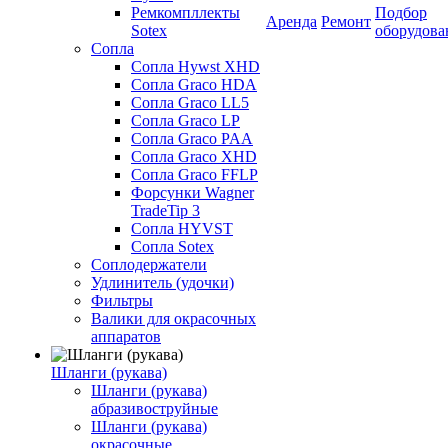
Ремкомпллекты
Подбор
Аренда
Ремонт
Sotex
оборудова
Сопла
Сопла Hywst XHD
Сопла Graco HDA
Сопла Graco LL5
Сопла Graco LP
Сопла Graco PAA
Сопла Graco XHD
Сопла Graco FFLP
Форсунки Wagner
TradeTip 3
Сопла HYVST
Сопла Sotex
Соплодержатели
Удлинитель (удочки)
Фильтры
Валики для окрасочных
аппаратов
Шланги (рукава)
Шланги (рукава)
абразивоструйные
Шланги (рукава)
окрасочные