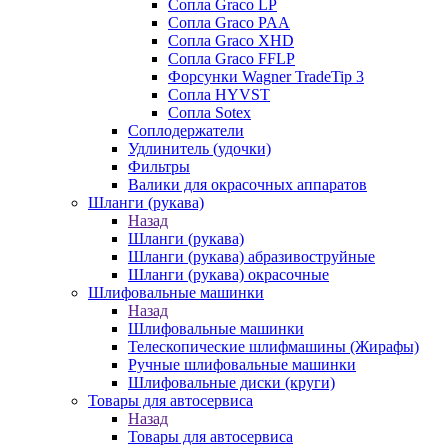
Сопла Graco LP
Сопла Graco PAA
Сопла Graco XHD
Сопла Graco FFLP
Форсунки Wagner TradeTip 3
Сопла HYVST
Сопла Sotex
Соплодержатели
Удлинитель (удочки)
Фильтры
Валики для окрасочных аппаратов
Шланги (рукава)
Назад
Шланги (рукава)
Шланги (рукава) абразивоструйные
Шланги (рукава) окрасочные
Шлифовальные машинки
Назад
Шлифовальные машинки
Телескопические шлифмашины (Жирафы)
Ручные шлифовальные машинки
Шлифовальные диски (круги)
Товары для автосервиса
Назад
Товары для автосервиса