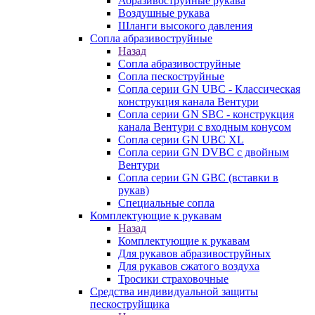
Абразивоструйные рукава
Воздушные рукава
Шланги высокого давления
Сопла абразивоструйные
Назад
Сопла абразивоструйные
Сопла пескоструйные
Сопла серии GN UBC - Классическая
конструкция канала Вентури
Сопла серии GN SBC - конструкция
канала Вентури c входным конусом
Сопла серии GN UBC XL
Сопла серии GN DVBC с двойным
Вентури
Сопла серии GN GBC (вставки в
рукав)
Специальные сопла
Комплектующие к рукавам
Назад
Комплектующие к рукавам
Для рукавов абразивоструйных
Для рукавов сжатого воздуха
Тросики страховочные
Средства индивидуальной защиты
пескоструйщика