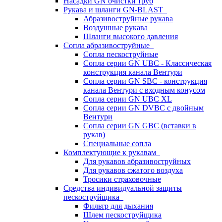
Насадки GN очистки труб
Рукава и шланги GN-BLAST
Абразивоструйные рукава
Воздушные рукава
Шланги высокого давления
Сопла абразивоструйные
Сопла пескоструйные
Сопла серии GN UBC - Классическая
конструкция канала Вентури
Сопла серии GN SBC - конструкция
канала Вентури c входным конусом
Сопла серии GN UBC XL
Сопла серии GN DVBC с двойным
Вентури
Сопла серии GN GBC (вставки в
рукав)
Специальные сопла
Комплектующие к рукавам
Для рукавов абразивоструйных
Для рукавов сжатого воздуха
Тросики страховочные
Средства индивидуальной защиты
пескоструйщика
Фильтр для дыхания
Шлем пескоструйщика