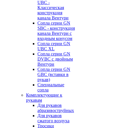
UBC -
Классическая
конструкция
канала Вентури
Сопла серии GN
SBC - конструкция
канала Вентури c
входным конусом
Сопла серии GN
UBC XL
Сопла серии GN
DVBC с двойным
Вентури
Сопла серии GN
GBC (вставки в
рукав)
Специальные
сопла
Комплектующие к
рукавам
Для рукавов
абразивоструйных
Для рукавов
сжатого воздуха
Тросики