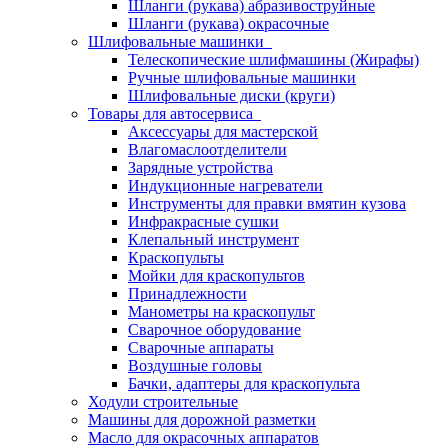
Шланги (рукава) абразивоструйные
Шланги (рукава) окрасочные
Шлифовальные машинки
Телескопические шлифмашины (Жирафы)
Ручные шлифовальные машинки
Шлифовальные диски (круги)
Товары для автосервиса
Аксессуары для мастерской
Влагомаслоотделители
Зарядные устройства
Индукционные нагреватели
Инструменты для правки вмятин кузова
Инфракрасные сушки
Клепальный инструмент
Краскопульты
Мойки для краскопультов
Принадлежности
Манометры на краскопульт
Сварочное оборудование
Сварочные аппараты
Воздушные головы
Бачки, адаптеры для краскопульта
Ходули строительные
Машины для дорожной разметки
Масло для окрасочных аппаратов