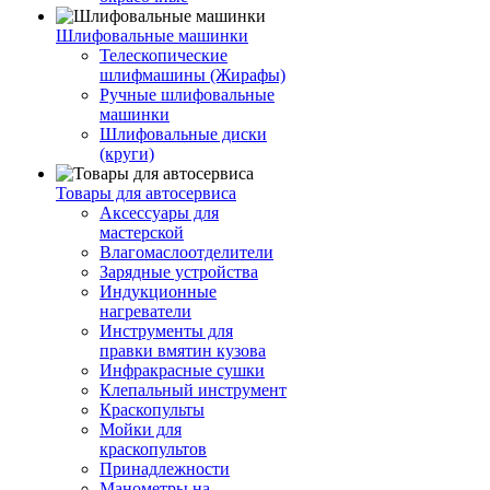
Шлифовальные машинки
Телескопические
шлифмашины (Жирафы)
Ручные шлифовальные
машинки
Шлифовальные диски
(круги)
Товары для автосервиса
Аксессуары для
мастерской
Влагомаслоотделители
Зарядные устройства
Индукционные
нагреватели
Инструменты для
правки вмятин кузова
Инфракрасные сушки
Клепальный инструмент
Краскопульты
Мойки для
краскопультов
Принадлежности
Манометры на