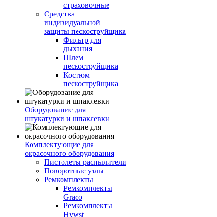
страховочные
Средства
индивидуальной
защиты пескоструйщика
Фильтр для
дыхания
Шлем
пескоструйщика
Костюм
пескоструйщика
Оборудование для
штукатурки и шпаклевки
Комплектующие для
окрасочного оборудования
Пистолеты распылители
Поворотные узлы
Ремкомплекты
Ремкомплекты
Graco
Ремкомплекты
Hywst