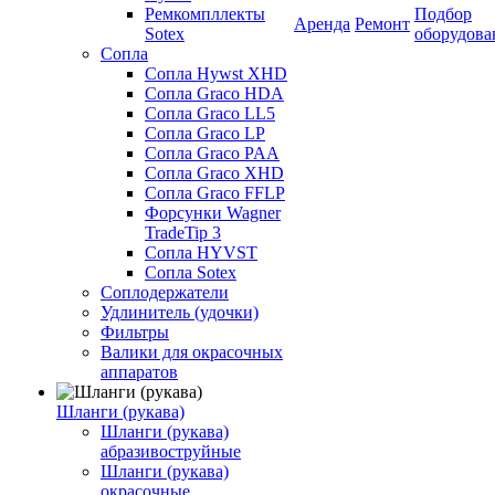
Ремкомпллекты
Подбор
Аренда
Ремонт
Sotex
оборудова
Сопла
Сопла Hywst XHD
Сопла Graco HDA
Сопла Graco LL5
Сопла Graco LP
Сопла Graco PAA
Сопла Graco XHD
Сопла Graco FFLP
Форсунки Wagner
TradeTip 3
Сопла HYVST
Сопла Sotex
Соплодержатели
Удлинитель (удочки)
Фильтры
Валики для окрасочных
аппаратов
Шланги (рукава)
Шланги (рукава)
абразивоструйные
Шланги (рукава)
окрасочные