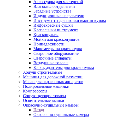
Аксессуары для мастерской
Влагомаслоотделители
Зарядные устройства
Индукционные нагреватели
Инструменты для правки вмятин кузова
Инфракрасные сушки
Клепальный инструмент
Краскопульты
Мойки для краскопультов
Принадлежности
Манометры на краскопульт
Сварочное оборудование
Сварочные аппараты
Воздушные головы
Бачки, адаптеры для краскопульта
Ходули строительные
Машины для дорожной разметки
Масло для окрасочных аппаратов
Полировальные машинки
Компрессоры
Сопутствующие товары
Осветительные вышки
Окрасочно-сушильные камеры
Назад
Окрасочно-сушильные камеры