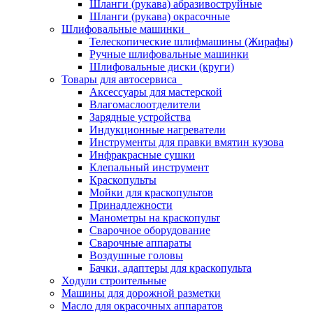
Шланги (рукава) абразивоструйные
Шланги (рукава) окрасочные
Шлифовальные машинки
Телескопические шлифмашины (Жирафы)
Ручные шлифовальные машинки
Шлифовальные диски (круги)
Товары для автосервиса
Аксессуары для мастерской
Влагомаслоотделители
Зарядные устройства
Индукционные нагреватели
Инструменты для правки вмятин кузова
Инфракрасные сушки
Клепальный инструмент
Краскопульты
Мойки для краскопультов
Принадлежности
Манометры на краскопульт
Сварочное оборудование
Сварочные аппараты
Воздушные головы
Бачки, адаптеры для краскопульта
Ходули строительные
Машины для дорожной разметки
Масло для окрасочных аппаратов