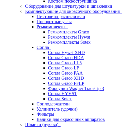
Костюм пескоструйщика
Оборудование для штукатурки и шпаклевки
Комплектующие для окрасочного оборудования
Пистолеты распылители
Поворотные узлы
Ремкомплекты
Ремкомплекты Graco
Ремкомплекты Hywst
Ремкомпллекты Sotex
Сопла
Сопла Hywst XHD
Сопла Graco HDA
Сопла Graco LL5
Сопла Graco LP
Сопла Graco PAA
Сопла Graco XHD
Сопла Graco FFLP
Форсунки Wagner TradeTip 3
Сопла HYVST
Сопла Sotex
Соплодержатели
Удлинитель (удочки)
Фильтры
Валики для окрасочных аппаратов
Шланги (рукава)